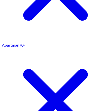
Apartmán
(0)