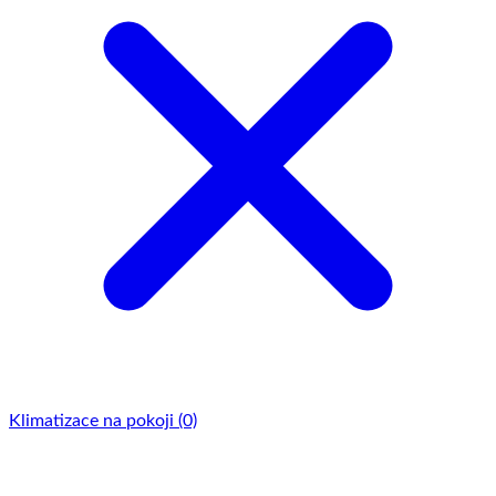
Klimatizace na pokoji
(0)