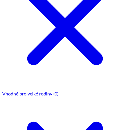
Vhodné pro velké rodiny
(0)