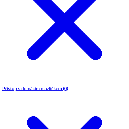
Přístup s domácím mazlíčkem
(0)