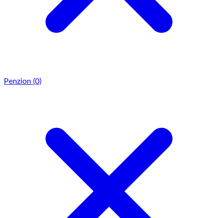
Penzion
(0)