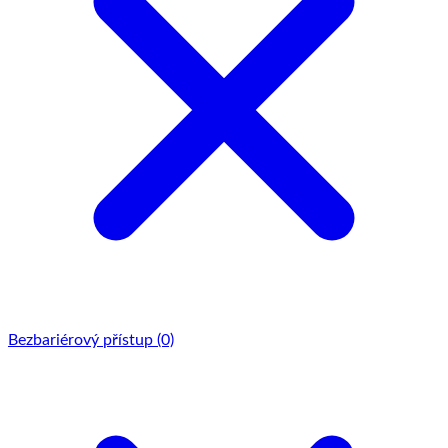
Bezbariérový přístup
(0)