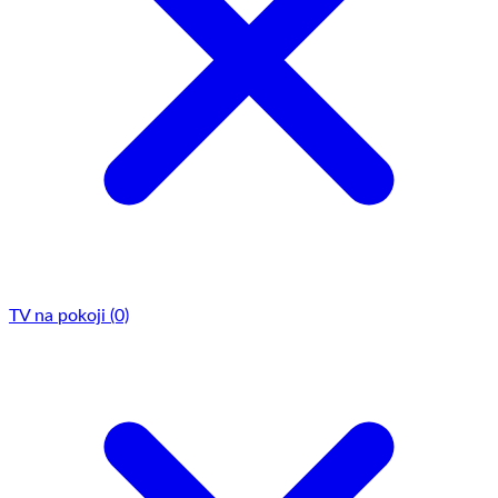
TV na pokoji
(0)