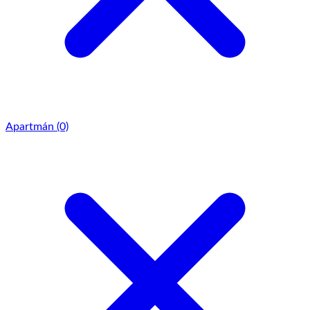
Apartmán
(0)