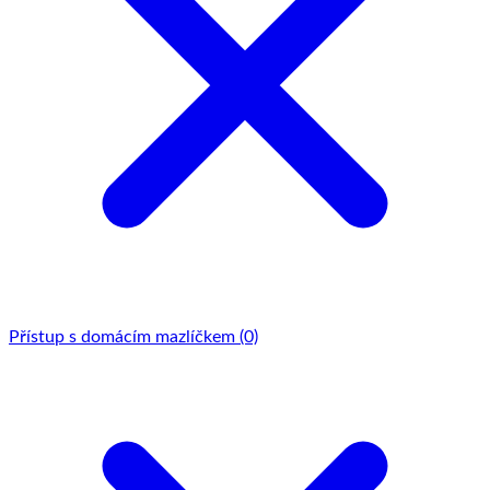
Přístup s domácím mazlíčkem
(0)