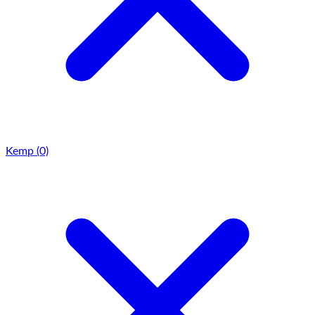
Kemp
(0)