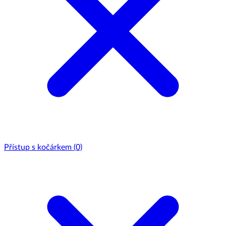
Přístup s kočárkem
(0)