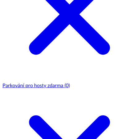
Parkování pro hosty zdarma
(0)