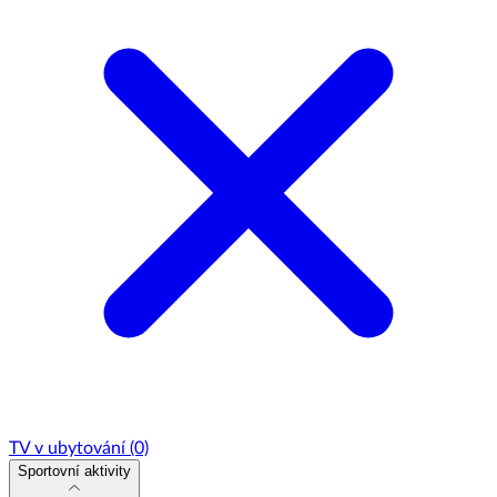
TV v ubytování
(0)
Sportovní aktivity