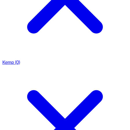
Kemp
(0)