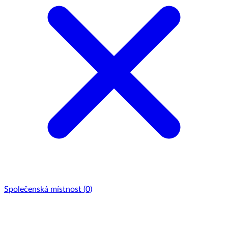
Společenská místnost
(0)