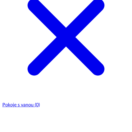
Pokoje s vanou
(0)