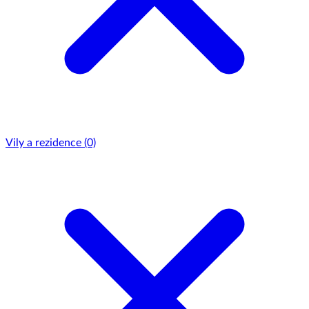
Vily a rezidence
(0)