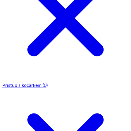
Přístup s kočárkem
(0)