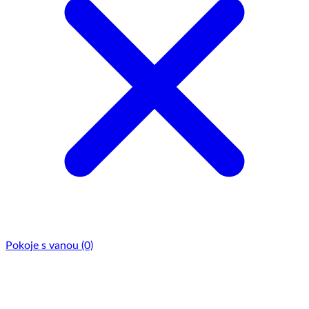
Pokoje s vanou
(0)