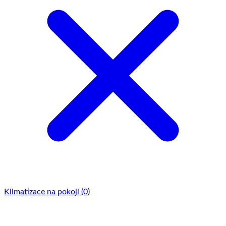
Klimatizace na pokoji
(0)