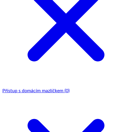
Přístup s domácím mazlíčkem
(0)