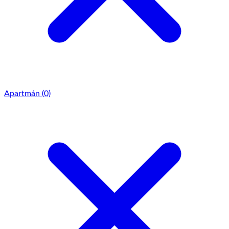
Apartmán
(0)