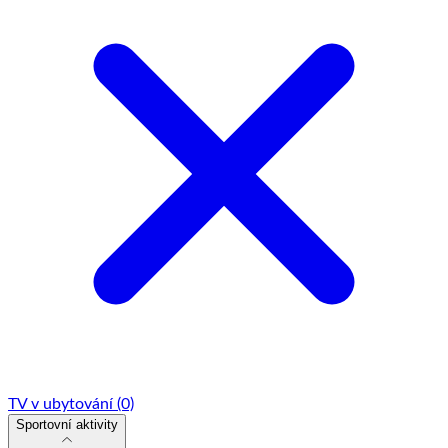
TV v ubytování
(0)
Sportovní aktivity