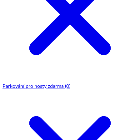
Parkování pro hosty zdarma
(0)