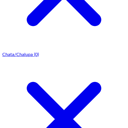
Chata/Chalupa
(0)