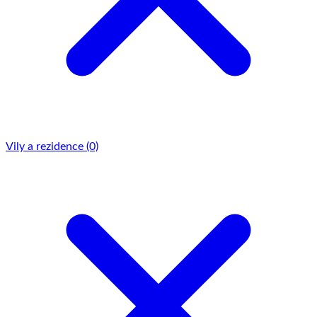
Vily a rezidence
(0)