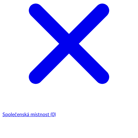
Společenská místnost
(0)