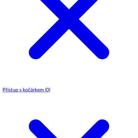
Přístup s kočárkem
(0)