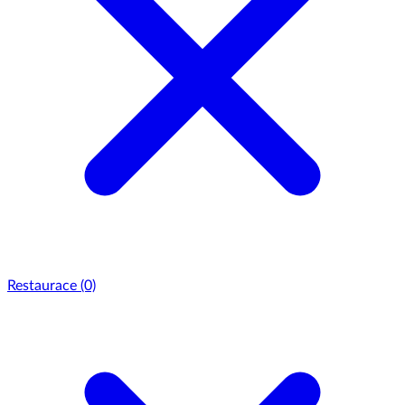
Restaurace
(0)