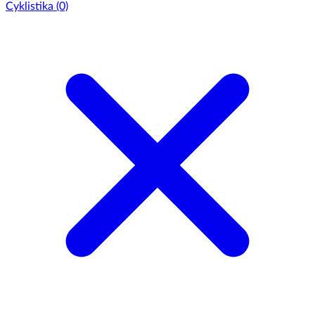
Cyklistika
(0)