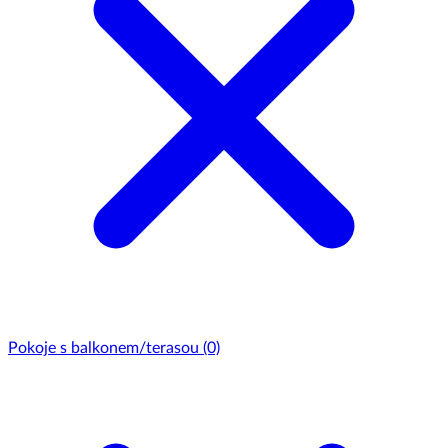
Pokoje s balkonem/terasou
(0)