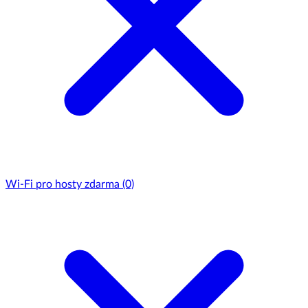
Wi-Fi pro hosty zdarma
(0)