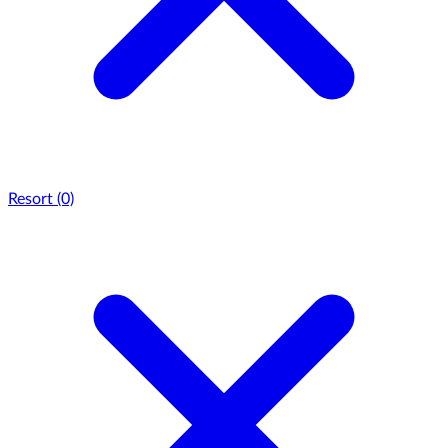
Resort
(0)