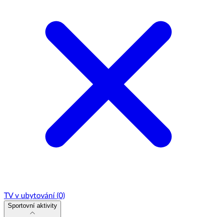
TV v ubytování
(0)
Sportovní aktivity