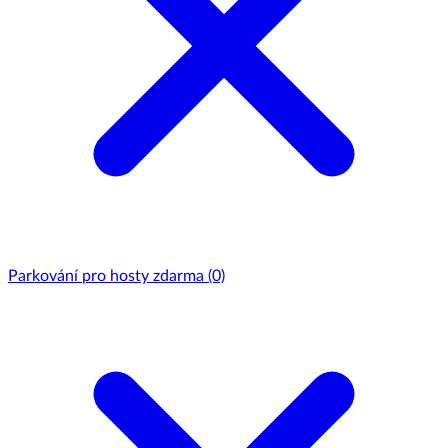
Parkování pro hosty zdarma
(0)