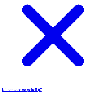
Klimatizace na pokoji
(0)