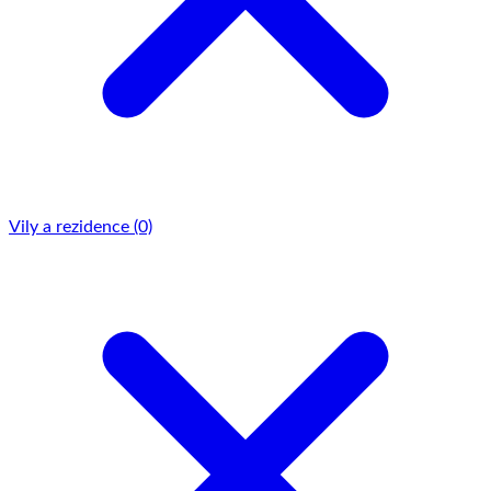
Vily a rezidence
(0)