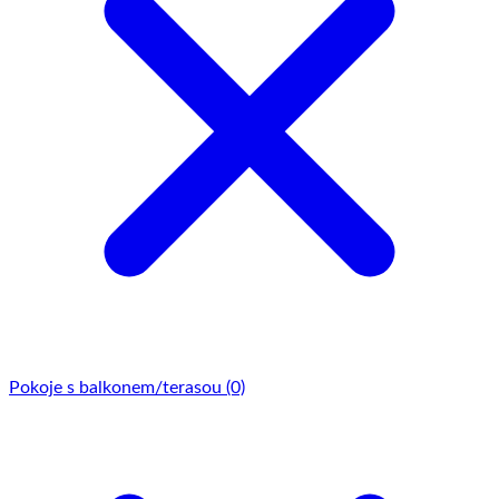
Pokoje s balkonem/terasou
(0)