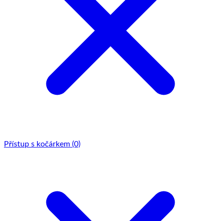
Přístup s kočárkem
(0)