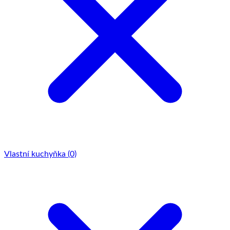
Vlastní kuchyňka
(0)