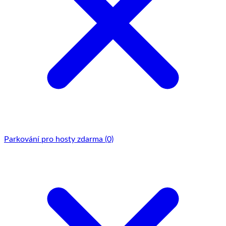
Parkování pro hosty zdarma
(0)