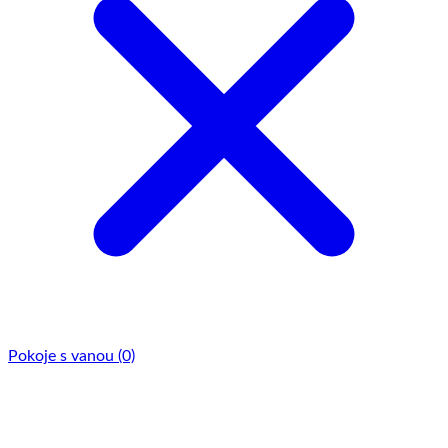
Pokoje s vanou
(0)