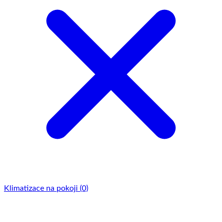
Klimatizace na pokoji
(0)