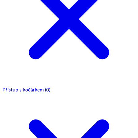
Přístup s kočárkem
(0)