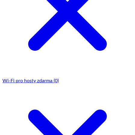
Wi-Fi pro hosty zdarma
(0)