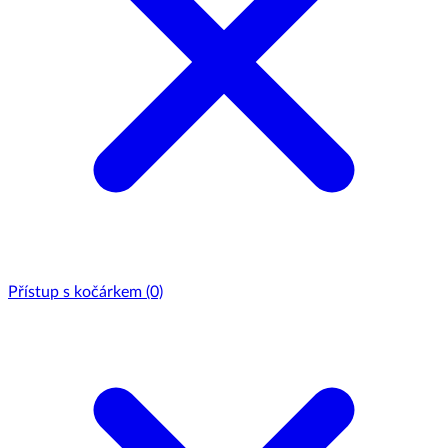
Přístup s kočárkem
(0)