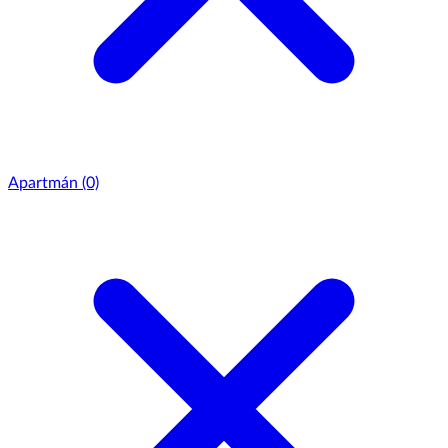
Apartmán
(0)