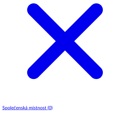
Společenská místnost
(0)