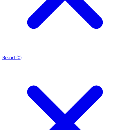
Resort
(0)