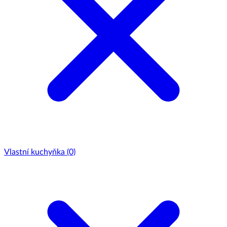
Vlastní kuchyňka
(0)