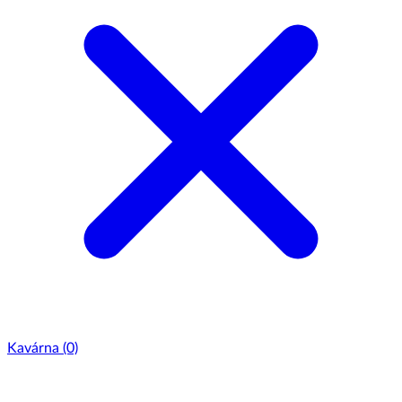
Kavárna
(0)