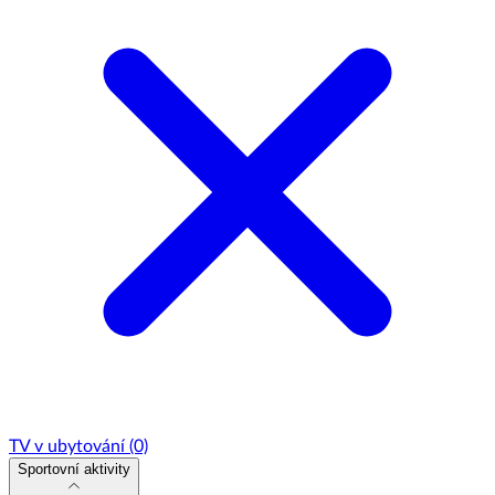
TV v ubytování
(0)
Sportovní aktivity