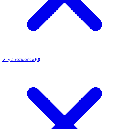
Vily a rezidence
(0)