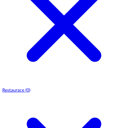
Restaurace
(0)