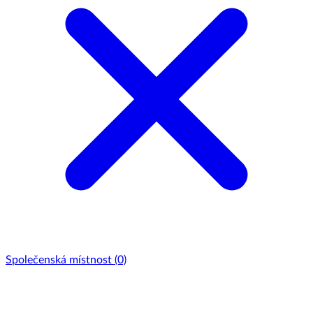
Společenská místnost
(0)