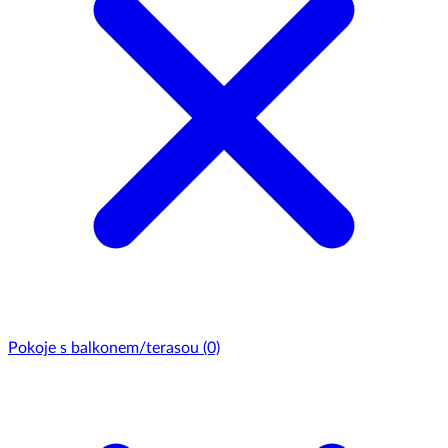
Pokoje s balkonem/terasou
(0)