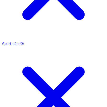
Apartmán
(0)