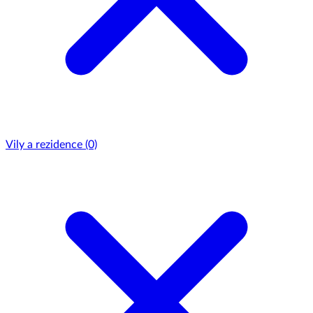
Vily a rezidence
(0)