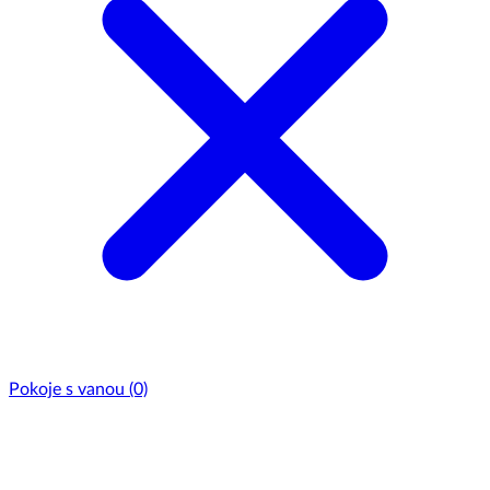
Pokoje s vanou
(0)