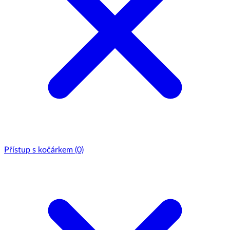
Přístup s kočárkem
(0)