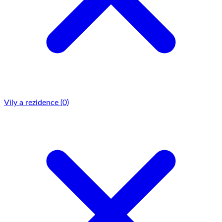
Vily a rezidence
(0)