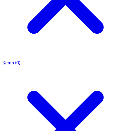
Kemp
(0)