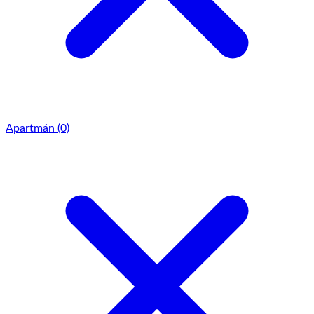
Apartmán
(0)