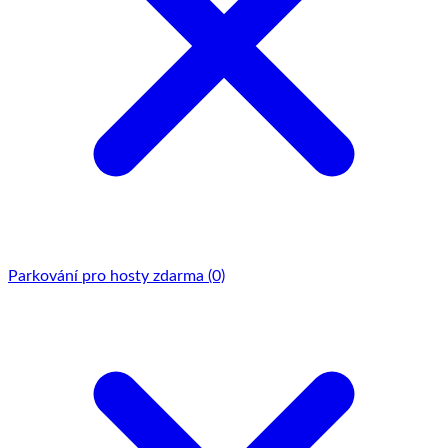
Parkování pro hosty zdarma
(0)