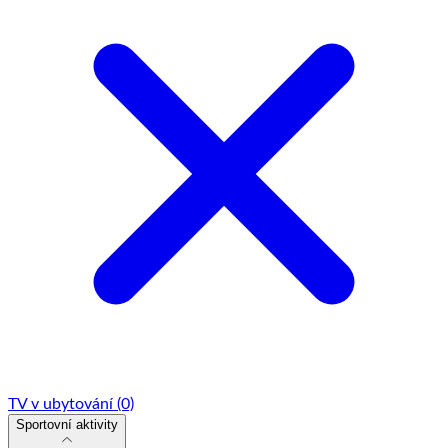
TV v ubytování
(0)
Sportovní aktivity