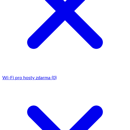
Wi-Fi pro hosty zdarma
(0)