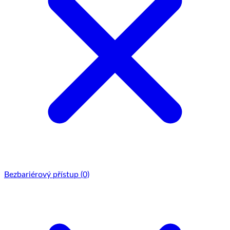
Bezbariérový přístup
(0)