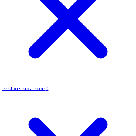
Přístup s kočárkem
(0)