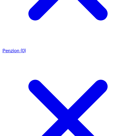
Penzion
(0)