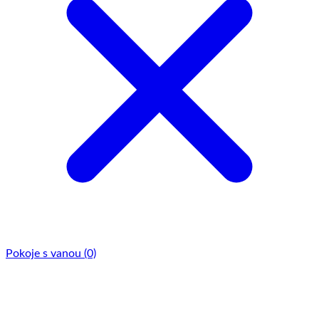
Pokoje s vanou
(0)