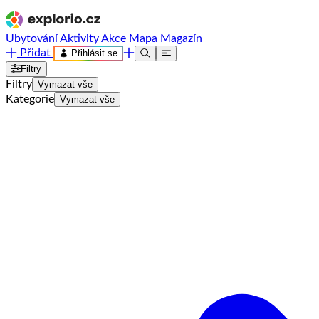
Ubytování
Aktivity
Akce
Mapa
Magazín
Přidat
Přihlásit se
Filtry
Filtry
Vymazat vše
Kategorie
Vymazat vše