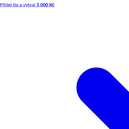
Přidej tip a vyhraj
5 000 Kč