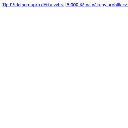
Tip
Přidej
hernu
pro děti a vyhraj
5 000 Kč
na nákupy u
rohlik.cz