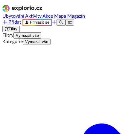
Ubytování
Aktivity
Akce
Mapa
Magazín
Přidat
Přihlásit se
Filtry
Filtry
Vymazat vše
Kategorie
Vymazat vše