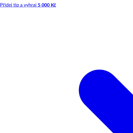
Přidej tip a vyhraj
5 000 Kč