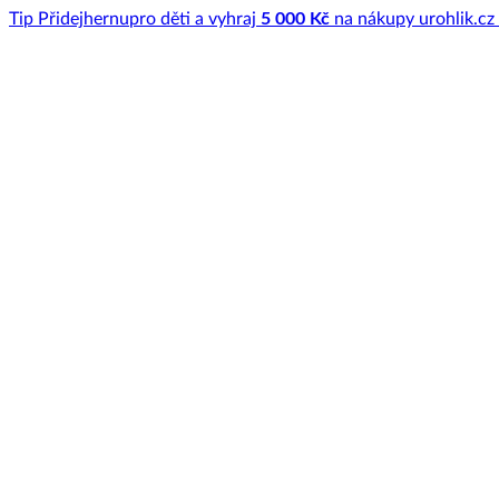
Tip
Přidej
hernu
pro děti a vyhraj
5 000 Kč
na nákupy u
rohlik.cz