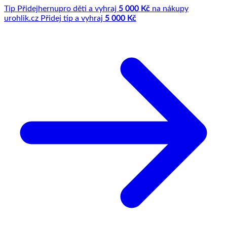
Tip
Přidej
hernu
pro děti a vyhraj
5 000 Kč
na nákupy
u
rohlik.cz
Přidej tip a vyhraj
5 000 Kč