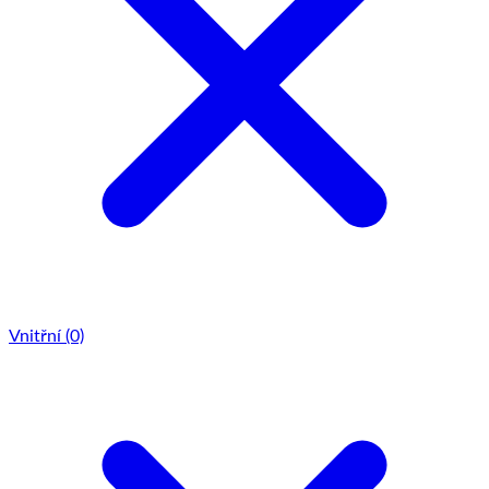
Vnitřní
(0)