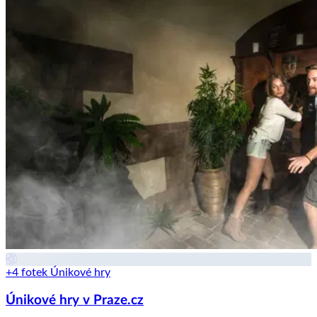
+4 fotek
Únikové hry
Únikové hry v Praze.cz