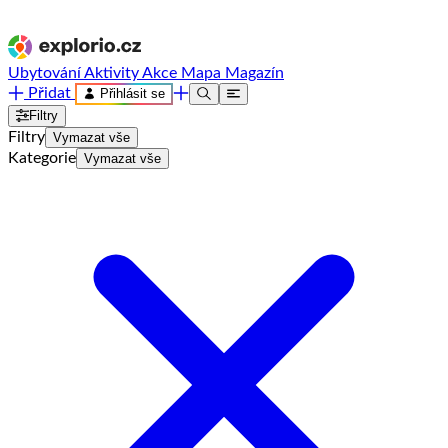
Ubytování
Aktivity
Akce
Mapa
Magazín
Přidat
Přihlásit se
Filtry
Filtry
Vymazat vše
Kategorie
Vymazat vše