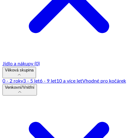
Jídlo a nákupy
(0)
Věková skupina
0 - 2 roky
3 - 5 let
6 - 9 let
10 a více let
Vhodné pro kočárek
Venkovní/Vnitřní