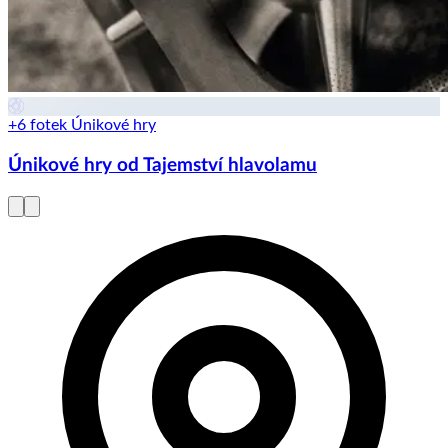
+6 fotek
Únikové hry
Únikové hry od Tajemství hlavolamu