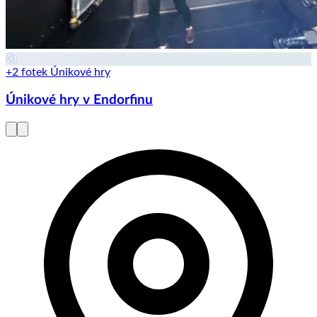
+2 fotek
Únikové hry
Únikové hry v Endorfinu