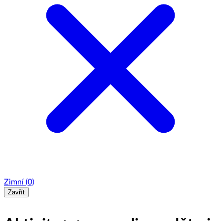
Zimní
(0)
Zavřít