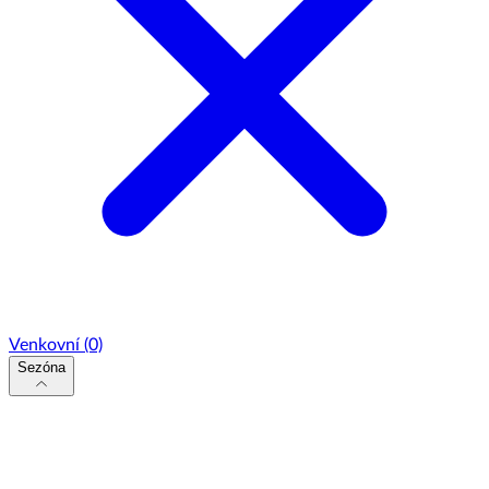
Venkovní
(0)
Sezóna