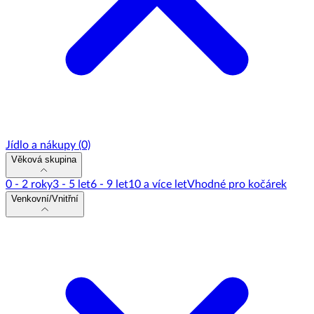
Jídlo a nákupy
(0)
Věková skupina
0 - 2 roky
3 - 5 let
6 - 9 let
10 a více let
Vhodné pro kočárek
Venkovní/Vnitřní