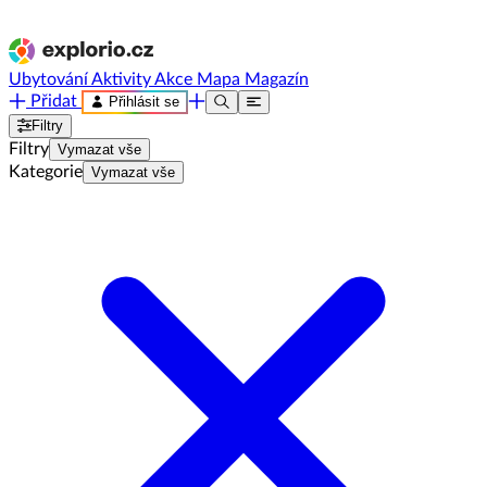
Ubytování
Aktivity
Akce
Mapa
Magazín
Přidat
Přihlásit se
Filtry
Filtry
Vymazat vše
Kategorie
Vymazat vše