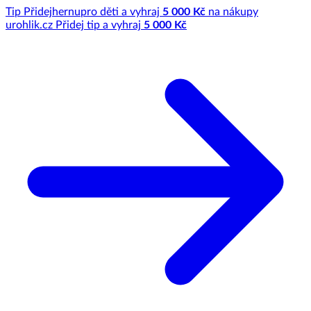
Tip
Přidej
hernu
pro děti a vyhraj
5 000 Kč
na nákupy
u
rohlik.cz
Přidej tip a vyhraj
5 000 Kč