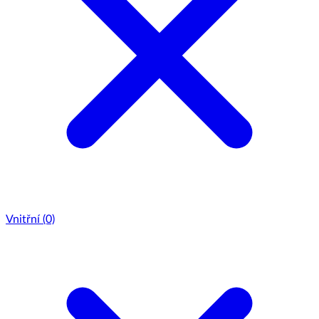
Vnitřní
(0)