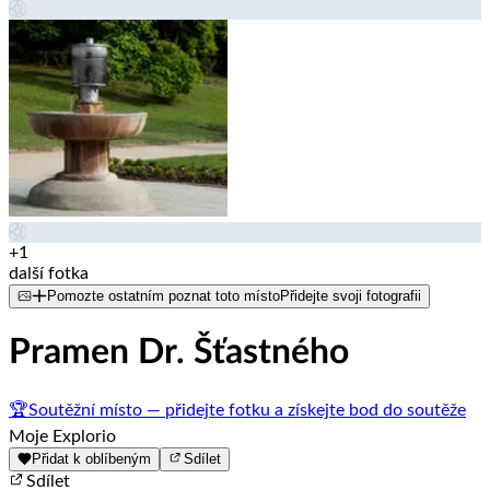
+1
další fotka
Pomozte ostatním poznat toto místo
Přidejte svoji fotografii
Pramen Dr. Šťastného
🏆
Soutěžní místo — přidejte fotku a získejte bod do soutěže
Moje Explorio
Přidat k oblíbeným
Sdílet
Sdílet