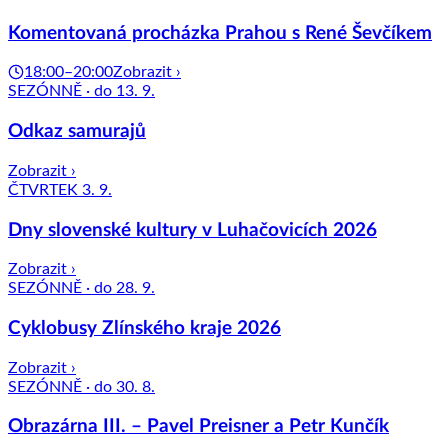
Komentovaná procházka Prahou s René Ševčíkem
18:00–20:00
Zobrazit ›
SEZÓNNĚ · do 13. 9.
Odkaz samurajů
Zobrazit ›
ČTVRTEK 3. 9.
Dny slovenské kultury v Luhačovicích 2026
Zobrazit ›
SEZÓNNĚ · do 28. 9.
Cyklobusy Zlínského kraje 2026
Zobrazit ›
SEZÓNNĚ · do 30. 8.
Obrazárna III. – Pavel Preisner a Petr Kunčík