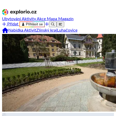
Ubytování
Aktivity
Akce
Mapa
Magazín
Přidat
Přihlásit se
Nabídka Aktivit
Zlínský kraj
Luhačovice