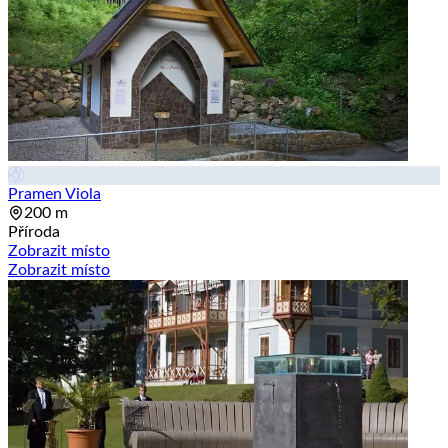
Pramen Viola
200 m
Příroda
Zobrazit místo
Zobrazit místo