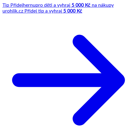
Tip
Přidej
hernu
pro děti a vyhraj
5 000 Kč
na nákupy
u
rohlik.cz
Přidej tip a vyhraj
5 000 Kč