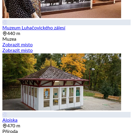
Muzeum Luhačovického zálesí
440 m
Muzea
Zobrazit místo
Zobrazit místo
Aloiska
470 m
Příroda