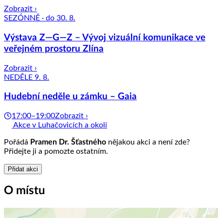
Zobrazit ›
SEZÓNNĚ · do 30. 8.
Výstava Z—G—Z – Vývoj vizuální komunikace ve
veřejném prostoru Zlína
Zobrazit ›
NEDĚLE 9. 8.
Hudební neděle u zámku – Gaia
17:00–19:00
Zobrazit ›
Akce v Luhačovicích a okolí
Pořádá
Pramen Dr. Šťastného
nějakou akci a není zde?
Přidejte ji a pomozte ostatním.
Přidat akci
O místu