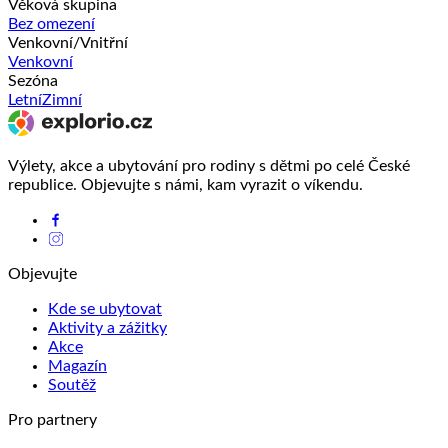
Věková skupina
Bez omezení
Venkovní/Vnitřní
Venkovní
Sezóna
Letní
Zimní
Výlety, akce a ubytování pro rodiny s dětmi po celé České
republice. Objevujte s námi, kam vyrazit o víkendu.
Objevujte
Kde se ubytovat
Aktivity a zážitky
Akce
Magazín
Soutěž
Pro partnery