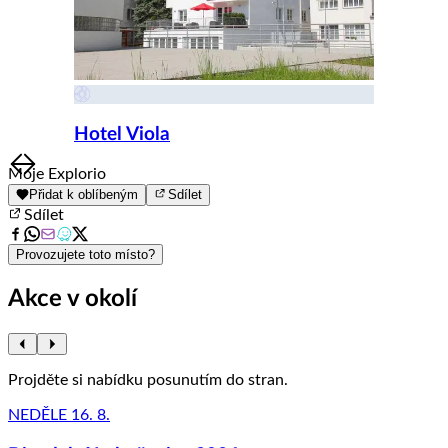
Hotel Viola
Item
Moje Explorio
1
Přidat k oblíbeným
Sdílet
of
Sdílet
8
Provozujete toto místo?
Akce v okolí
Projděte si nabídku posunutím do stran.
NEDĚLE 16. 8.