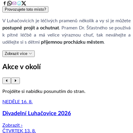
Provozujete toto místo?
V Luhačovicích je léčivých pramenů několik a vy si je můžete
postupně projít a ochutnat
. Pramen Dr. Šťastného se používá
k pitné léčbě a má velice výraznou chuť, tak neváhejte a
udělejte si s dětmi
příjemnou procházku městem
.
Zobrazit více
Akce v okolí
Projděte si nabídku posunutím do stran.
NEDĚLE 16. 8.
Divadelní Luhačovice 2026
Zobrazit ›
ČTVRTEK 13. 8.