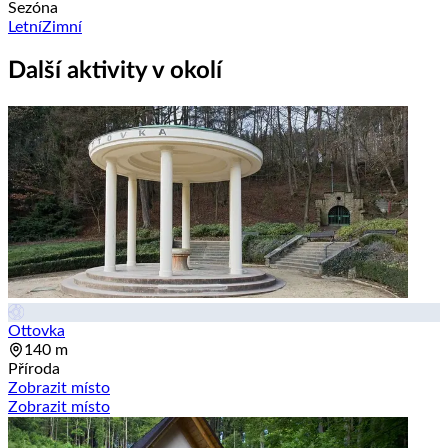
Sezóna
Letní
Zimní
Další aktivity v okolí
Ottovka
140 m
Příroda
Zobrazit místo
Zobrazit místo