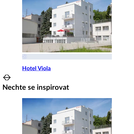
Hotel Viola
Item
1
Nechte se inspirovat
of
8