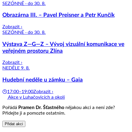
SEZÓNNĚ · do 30. 8.
Obrazárna III. – Pavel Preisner a Petr Kunčík
Zobrazit ›
SEZÓNNĚ · do 30. 8.
Výstava Z—G—Z – Vývoj vizuální komunikace ve
veřejném prostoru Zlína
Zobrazit ›
NEDĚLE 9. 8.
Hudební neděle u zámku – Gaia
17:00–19:00
Zobrazit ›
Akce v Luhačovicích a okolí
Pořádá
Pramen Dr. Šťastného
nějakou akci a není zde?
Přidejte ji a pomozte ostatním.
Přidat akci