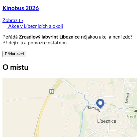
Kinobus 2026
Zobrazit ›
Akce v Líbeznicích a okolí
Pořádá
Zrcadlový labyrint Líbeznice
nějakou akci a není zde?
Přidejte ji a pomozte ostatním.
Přidat akci
O místu