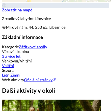
Zobrazit na mapě
Zrcadlový labyrint Líbeznice
Mírové nám. 44, 250 65, Líbeznice
Základní informace
Kategorie
Zážitkové areály
Věková skupina
3 a více let
Venkovní/Vnitřní
Vnitřní
Sezóna
Letní
Zimní
Web aktivity
Oficiální stránky
Další aktivity v okolí