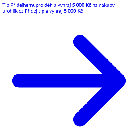
Tip
Přidej
hernu
pro děti a vyhraj
5 000 Kč
na nákupy
u
rohlik.cz
Přidej tip a vyhraj
5 000 Kč