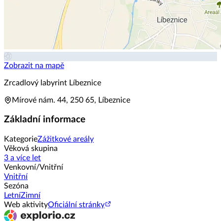
Zobrazit na mapě
Zrcadlový labyrint Líbeznice
Mírové nám. 44, 250 65, Líbeznice
Základní informace
Kategorie
Zážitkové areály
Věková skupina
3 a více let
Venkovní/Vnitřní
Vnitřní
Sezóna
Letní
Zimní
Web aktivity
Oficiální stránky