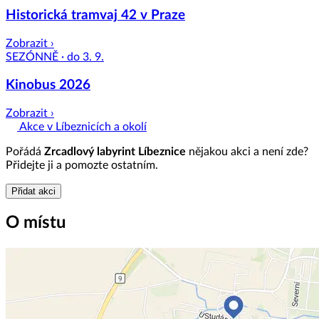
Historická tramvaj 42 v Praze
Zobrazit ›
SEZÓNNĚ · do 3. 9.
Kinobus 2026
Zobrazit ›
Akce v Líbeznicích a okolí
Pořádá
Zrcadlový labyrint Líbeznice
nějakou akci a není zde?
Přidejte ji a pomozte ostatním.
Přidat akci
O místu