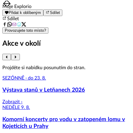
Item
Moje Explorio
1
Přidat k oblíbeným
Sdílet
of
Sdílet
8
Provozujete toto místo?
Akce v okolí
Projděte si nabídku posunutím do stran.
SEZÓNNĚ · do 23. 8.
Výstava stanů v Letňanech 2026
Zobrazit ›
NEDĚLE 9. 8.
Komorní koncerty pro vodu v zatopeném lomu v
Kojeticích u Prahy