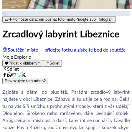
Pomozte ostatním poznat toto místo
Přidejte svoji fotografii
Zrcadlový labyrint Líbeznice
🏆
Soutěžní místo — přidejte fotku a získejte bod do soutěže
Moje Explorio
Přidat k oblíbeným
Sdílet
Sdílet
Provozujete toto místo?
Zajděte s dětmi do bludiště. Parádní zrcadlový labyrint
najdete v obci Líbeznice. Zábavu si tu užije celá rodina. Čeká
tu na vás Síň smíchu s prohnutými zrcadly, která z vás udělají
Dlouhého, Širokého nebo mrňavého, dále Levitující stolek,
Antigravitační místnost a další. Labyrint se nachází v Divadle
kouzel Pavla Kožíška, tudíž návštěvu lze spojit s kouzelnickým