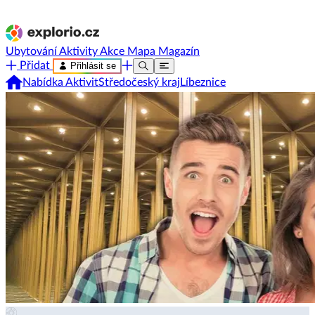
Ubytování
Aktivity
Akce
Mapa
Magazín
Přidat
Přihlásit se
Nabídka Aktivit
Středočeský kraj
Líbeznice