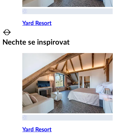
Yard Resort
Item
1
Nechte se inspirovat
of
8
Yard Resort