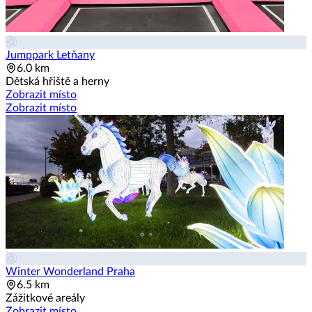
Jumppark Letňany
6.0 km
Dětská hřiště a herny
Zobrazit místo
Zobrazit místo
Winter Wonderland Praha
6.5 km
Zážitkové areály
Zobrazit místo