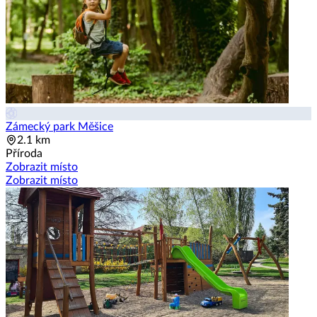
Zámecký park Měšice
2.1 km
Příroda
Zobrazit místo
Zobrazit místo