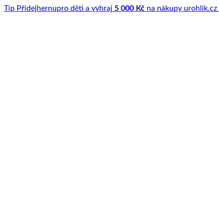
Tip
Přidej
hernu
pro děti a vyhraj
5 000 Kč
na nákupy u
rohlik.cz