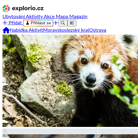
Ubytování
Aktivity
Akce
Mapa
Magazín
Přidat
Přihlásit se
Nabídka Aktivit
Moravskoslezský kraj
Ostrava