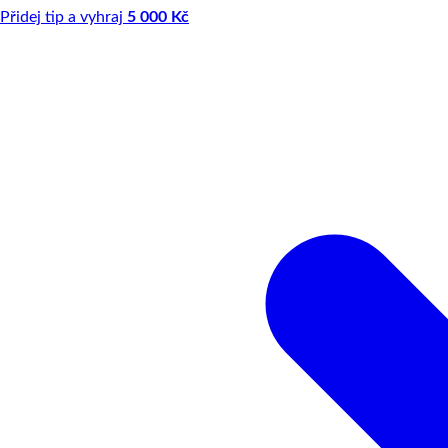
Přidej tip a vyhraj
5 000 Kč