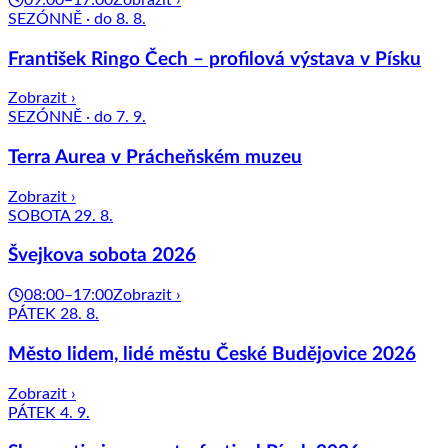
SEZÓNNĚ · do 8. 8.
František Ringo Čech – profilová výstava v Písku
Zobrazit ›
SEZÓNNĚ · do 7. 9.
Terra Aurea v Prácheňském muzeu
Zobrazit ›
SOBOTA 29. 8.
Švejkova sobota 2026
08:00–17:00
Zobrazit ›
PÁTEK 28. 8.
Město lidem, lidé městu České Budějovice 2026
Zobrazit ›
PÁTEK 4. 9.