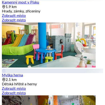
Kamenný most v Písku
1.9 km
Hrady, zámky, zříceniny
Zobrazit místo
Zobrazit místo
Myška herna
2.1 km
Dětská hřiště a herny
Zobrazit místo
Zobrazit místo