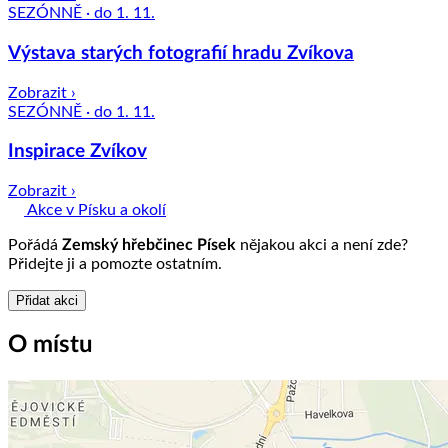
SEZÓNNĚ · do 1. 11.
Výstava starých fotografií hradu Zvíkova
Zobrazit ›
SEZÓNNĚ · do 1. 11.
Inspirace Zvíkov
Zobrazit ›
Akce v Písku a okolí
Pořádá
Zemský hřebčinec Písek
nějakou akci a není zde?
Přidejte ji a pomozte ostatním.
Přidat akci
O místu