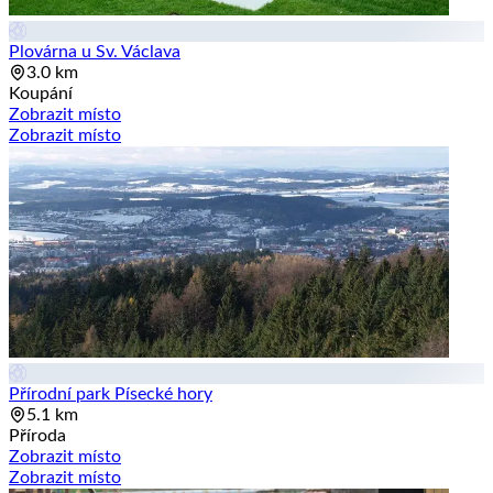
Plovárna u Sv. Václava
3.0 km
Koupání
Zobrazit místo
Zobrazit místo
Přírodní park Písecké hory
5.1 km
Příroda
Zobrazit místo
Zobrazit místo