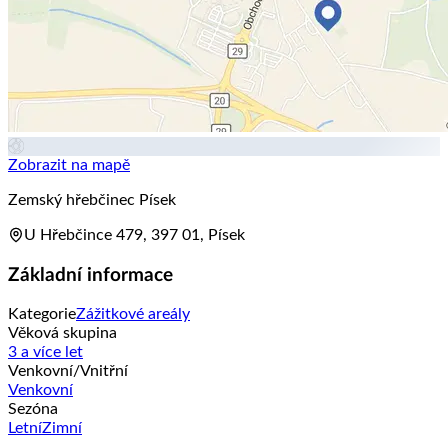
Zobrazit na mapě
Zemský hřebčinec Písek
U Hřebčince 479, 397 01, Písek
Základní informace
Kategorie
Zážitkové areály
Věková skupina
3 a více let
Venkovní/Vnitřní
Venkovní
Sezóna
Letní
Zimní