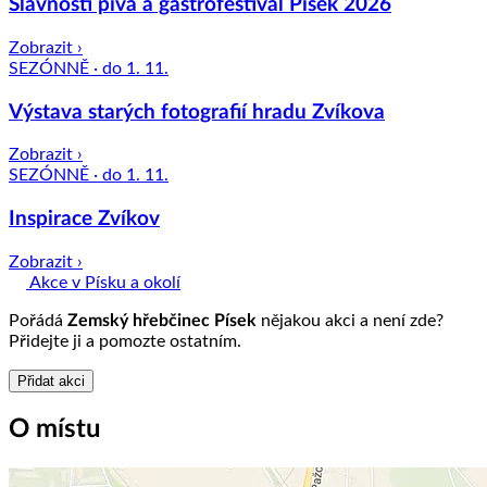
Slavnosti piva a gastrofestival Písek 2026
Zobrazit ›
SEZÓNNĚ · do 1. 11.
Výstava starých fotografií hradu Zvíkova
Zobrazit ›
SEZÓNNĚ · do 1. 11.
Inspirace Zvíkov
Zobrazit ›
Akce v Písku a okolí
Pořádá
Zemský hřebčinec Písek
nějakou akci a není zde?
Přidejte ji a pomozte ostatním.
Přidat akci
O místu