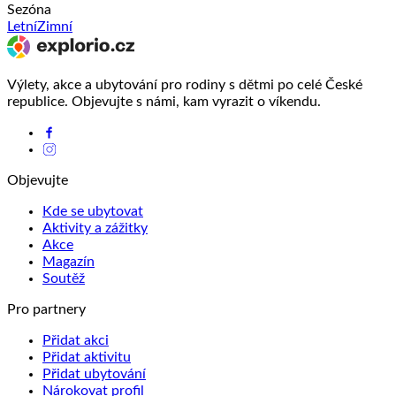
Sezóna
Letní
Zimní
Výlety, akce a ubytování pro rodiny s dětmi po celé České
republice. Objevujte s námi, kam vyrazit o víkendu.
Objevujte
Kde se ubytovat
Aktivity a zážitky
Akce
Magazín
Soutěž
Pro partnery
Přidat akci
Přidat aktivitu
Přidat ubytování
Nárokovat profil