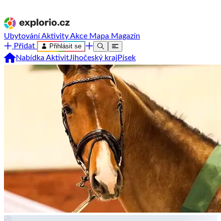
Ubytování
Aktivity
Akce
Mapa
Magazín
Přidat
Přihlásit se
Nabídka Aktivit
Jihočeský kraj
Písek