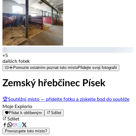
+5
dalších fotek
Pomozte ostatním poznat toto místo
Přidejte svoji fotografii
Zemský hřebčinec Písek
🏆
Soutěžní místo — přidejte fotku a získejte bod do soutěže
Moje Explorio
Přidat k oblíbeným
Sdílet
Sdílet
Provozujete toto místo?