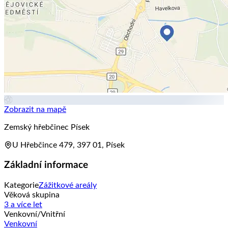
Zobrazit na mapě
Zemský hřebčinec Písek
U Hřebčince 479, 397 01, Písek
Základní informace
Kategorie
Zážitkové areály
Věková skupina
3 a více let
Venkovní/Vnitřní
Venkovní