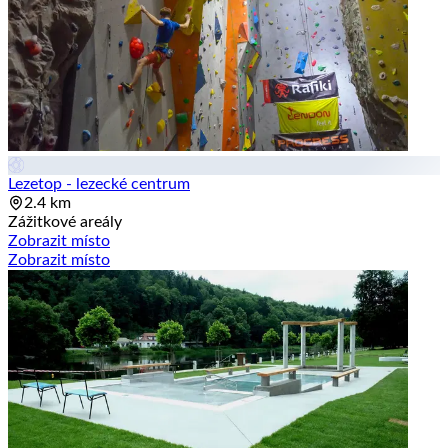
Lezetop - lezecké centrum
2.4 km
Zážitkové areály
Zobrazit místo
Zobrazit místo