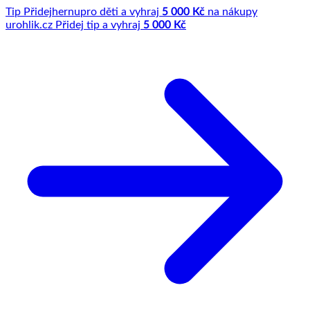
Tip
Přidej
hernu
pro děti a vyhraj
5 000 Kč
na nákupy
u
rohlik.cz
Přidej tip a vyhraj
5 000 Kč