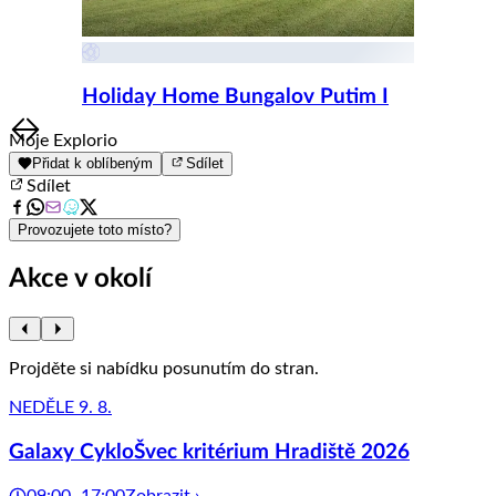
Holiday Home Bungalov Putim I
Item
Moje Explorio
1
Přidat k oblíbeným
Sdílet
of
Sdílet
8
Provozujete toto místo?
Akce v okolí
Projděte si nabídku posunutím do stran.
NEDĚLE 9. 8.
Galaxy CykloŠvec kritérium Hradiště 2026
09:00–17:00
Zobrazit ›