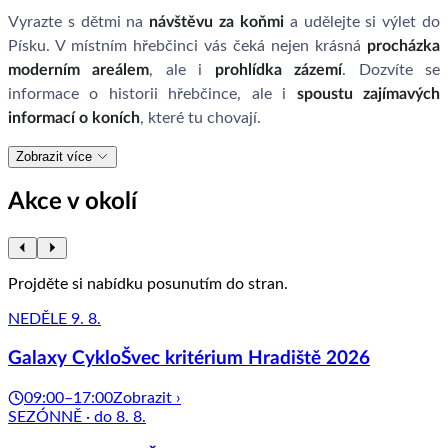
Vyrazte s dětmi na
návštěvu za koňmi
a udělejte si výlet do
Písku. V místním hřebčinci vás čeká nejen krásná
procházka
moderním areálem
, ale i
prohlídka zázemí
. Dozvíte se
informace o historii hřebčince, ale i
spoustu zajímavých
informací o koních
, které tu chovají.
Zobrazit více
Akce v okolí
Projděte si nabídku posunutím do stran.
NEDĚLE 9. 8.
Galaxy CykloŠvec kritérium Hradiště 2026
09:00–17:00
Zobrazit ›
SEZÓNNĚ · do 8. 8.