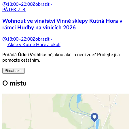
18:00–22:00
Zobrazit ›
PÁTEK 7. 8.
Wohnout ve vinařství Vinné sklepy Kutná Hora v
rámci Hudby na vinicích 2026
18:00–22:00
Zobrazit ›
Akce v Kutné Hoře a okolí
Pořádá
Údolí Vrchlice
nějakou akci a není zde? Přidejte ji a
pomozte ostatním.
Přidat akci
O místu