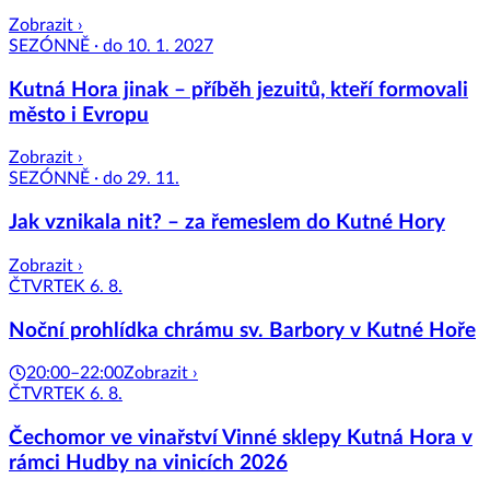
Zobrazit ›
SEZÓNNĚ · do 10. 1. 2027
Kutná Hora jinak – příběh jezuitů, kteří formovali
město i Evropu
Zobrazit ›
SEZÓNNĚ · do 29. 11.
Jak vznikala nit? – za řemeslem do Kutné Hory
Zobrazit ›
ČTVRTEK 6. 8.
Noční prohlídka chrámu sv. Barbory v Kutné Hoře
20:00–22:00
Zobrazit ›
ČTVRTEK 6. 8.
Čechomor ve vinařství Vinné sklepy Kutná Hora v
rámci Hudby na vinicích 2026