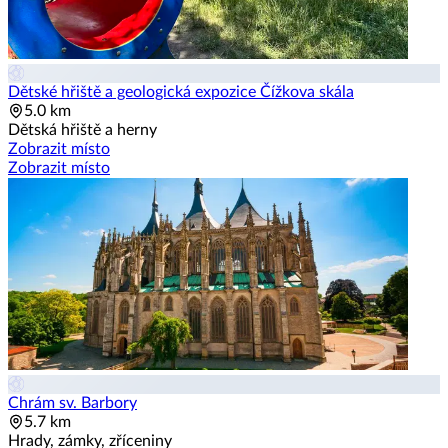
Dětské hřiště a geologická expozice Čížkova skála
5.0 km
Dětská hřiště a herny
Zobrazit místo
Zobrazit místo
Chrám sv. Barbory
5.7 km
Hrady, zámky, zříceniny