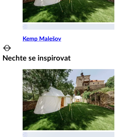
Kemp Malešov
Item
1
Nechte se inspirovat
of
8