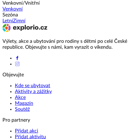
Venkovní/Vnitřní
Venkovní
Sezóna
Letní
Zimní
Výlety, akce a ubytování pro rodiny s dětmi po celé České
republice. Objevujte s námi, kam vyrazit o víkendu.
Objevujte
Kde se ubytovat
Aktivity a zážitky
Akce
Magazín
Soutěž
Pro partnery
Přidat akci
Přidat aktivitu