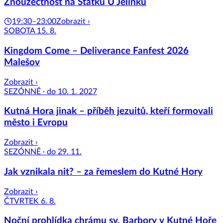
Znouzectnost na Statku U Jelínků
19:30–23:00
Zobrazit ›
SOBOTA 15. 8.
Kingdom Come – Deliverance Fanfest 2026
Malešov
Zobrazit ›
SEZÓNNĚ · do 10. 1. 2027
Kutná Hora jinak – příběh jezuitů, kteří formovali
město i Evropu
Zobrazit ›
SEZÓNNĚ · do 29. 11.
Jak vznikala nit? – za řemeslem do Kutné Hory
Zobrazit ›
ČTVRTEK 6. 8.
Noční prohlídka chrámu sv. Barbory v Kutné Hoře