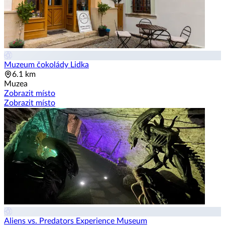
Muzeum čokolády Lidka
6.1 km
Muzea
Zobrazit místo
Zobrazit místo
Aliens vs. Predators Experience Museum