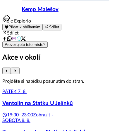
Kemp Malešov
Item
Moje Explorio
1
Přidat k oblíbeným
Sdílet
of
Sdílet
8
Provozujete toto místo?
Akce v okolí
Projděte si nabídku posunutím do stran.
PÁTEK 7. 8.
Ventolin na Statku U Jelínků
19:30–23:00
Zobrazit ›
SOBOTA 8. 8.