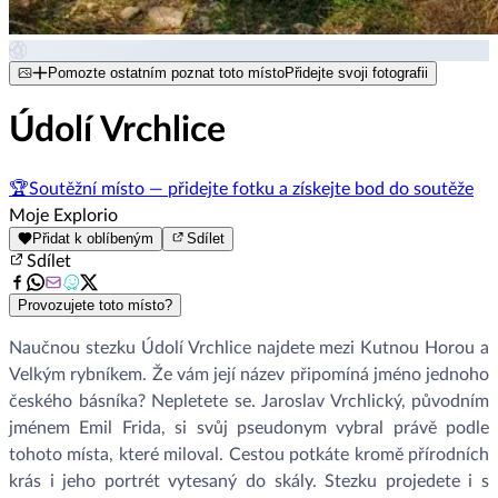
Pomozte ostatním poznat toto místo
Přidejte svoji fotografii
Údolí Vrchlice
🏆
Soutěžní místo — přidejte fotku a získejte bod do soutěže
Moje Explorio
Přidat k oblíbeným
Sdílet
Sdílet
Provozujete toto místo?
Naučnou stezku Údolí Vrchlice najdete mezi Kutnou Horou a
Velkým rybníkem. Že vám její název připomíná jméno jednoho
českého básníka? Nepletete se. Jaroslav Vrchlický, původním
jménem Emil Frida, si svůj pseudonym vybral právě podle
tohoto místa, které miloval. Cestou potkáte kromě přírodních
krás i jeho portrét vytesaný do skály. Stezku projedete i s