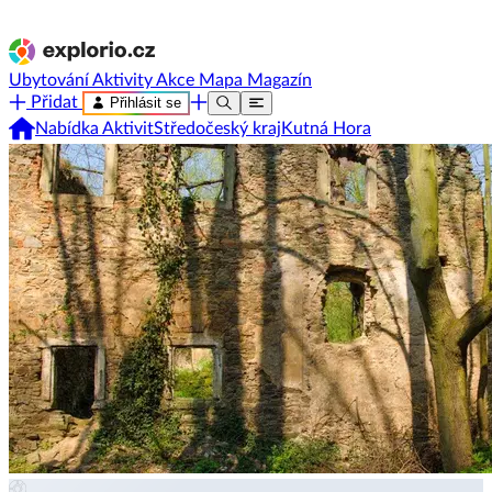
Ubytování
Aktivity
Akce
Mapa
Magazín
Přidat
Přihlásit se
Nabídka Aktivit
Středočeský kraj
Kutná Hora