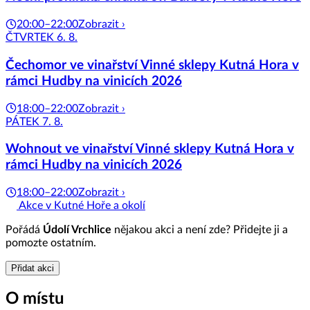
20:00–22:00
Zobrazit ›
ČTVRTEK 6. 8.
Čechomor ve vinařství Vinné sklepy Kutná Hora v
rámci Hudby na vinicích 2026
18:00–22:00
Zobrazit ›
PÁTEK 7. 8.
Wohnout ve vinařství Vinné sklepy Kutná Hora v
rámci Hudby na vinicích 2026
18:00–22:00
Zobrazit ›
Akce v Kutné Hoře a okolí
Pořádá
Údolí Vrchlice
nějakou akci a není zde? Přidejte ji a
pomozte ostatním.
Přidat akci
O místu