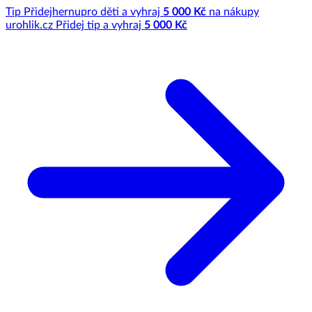
Tip
Přidej
hernu
pro děti a vyhraj
5 000 Kč
na nákupy
u
rohlik.cz
Přidej tip a vyhraj
5 000 Kč