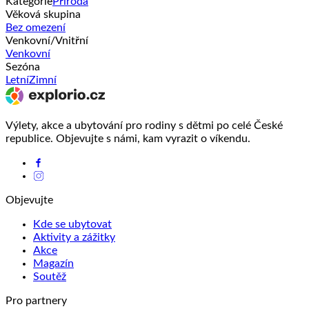
Kategorie
Příroda
Věková skupina
Bez omezení
Venkovní/Vnitřní
Venkovní
Sezóna
Letní
Zimní
Výlety, akce a ubytování pro rodiny s dětmi po celé České
republice. Objevujte s námi, kam vyrazit o víkendu.
Objevujte
Kde se ubytovat
Aktivity a zážitky
Akce
Magazín
Soutěž
Pro partnery