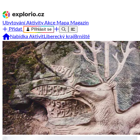
Ubytování
Aktivity
Akce
Mapa
Magazín
Přidat
Přihlásit se
Nabídka Aktivit
Liberecký kraj
Brniště