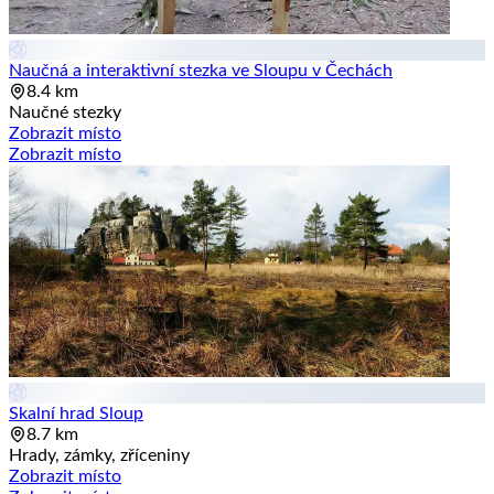
Naučná a interaktivní stezka ve Sloupu v Čechách
8.4 km
Naučné stezky
Zobrazit místo
Zobrazit místo
Skalní hrad Sloup
8.7 km
Hrady, zámky, zříceniny
Zobrazit místo