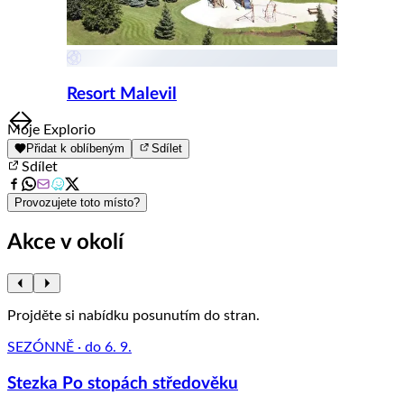
Resort Malevil
Item
Moje Explorio
1
Přidat k oblíbeným
Sdílet
of
Sdílet
8
Provozujete toto místo?
Akce v okolí
Projděte si nabídku posunutím do stran.
SEZÓNNĚ · do 6. 9.
Stezka Po stopách středověku