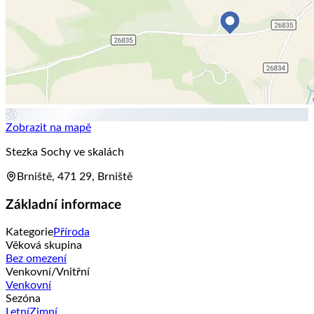
Zobrazit na mapě
Stezka Sochy ve skalách
Brniště, 471 29, Brniště
Základní informace
Kategorie
Příroda
Věková skupina
Bez omezení
Venkovní/Vnitřní
Venkovní
Sezóna
Letní
Zimní