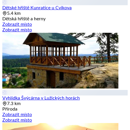
Dětské hřiště Kunratice u Cvikova
5.4 km
Dětská hřiště a herny
Zobrazit místo
Zobrazit místo
Vyhlídka Švýcárna v Lužických horách
7.3 km
Příroda
Zobrazit místo
Zobrazit místo