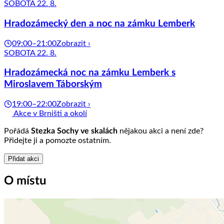
SOBOTA 22. 8.
Hradozámecký den a noc na zámku Lemberk
09:00–21:00
Zobrazit ›
SOBOTA 22. 8.
Hradozámecká noc na zámku Lemberk s
Miroslavem Táborským
19:00–22:00
Zobrazit ›
Akce v Brništi a okolí
Pořádá
Stezka Sochy ve skalách
nějakou akci a není zde?
Přidejte ji a pomozte ostatním.
Přidat akci
O místu