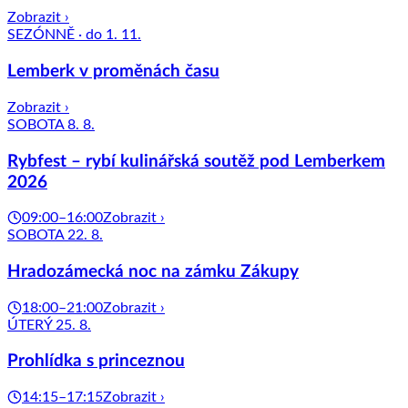
Zobrazit ›
SEZÓNNĚ · do 1. 11.
Lemberk v proměnách času
Zobrazit ›
SOBOTA 8. 8.
Rybfest – rybí kulinářská soutěž pod Lemberkem
2026
09:00–16:00
Zobrazit ›
SOBOTA 22. 8.
Hradozámecká noc na zámku Zákupy
18:00–21:00
Zobrazit ›
ÚTERÝ 25. 8.
Prohlídka s princeznou
14:15–17:15
Zobrazit ›