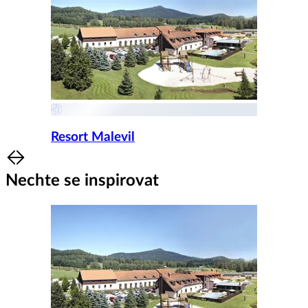
Resort Malevil
Item
1
Nechte se inspirovat
of
8