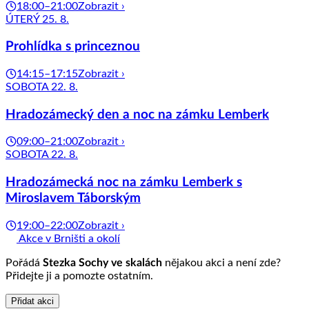
18:00–21:00
Zobrazit ›
ÚTERÝ 25. 8.
Prohlídka s princeznou
14:15–17:15
Zobrazit ›
SOBOTA 22. 8.
Hradozámecký den a noc na zámku Lemberk
09:00–21:00
Zobrazit ›
SOBOTA 22. 8.
Hradozámecká noc na zámku Lemberk s
Miroslavem Táborským
19:00–22:00
Zobrazit ›
Akce v Brništi a okolí
Pořádá
Stezka Sochy ve skalách
nějakou akci a není zde?
Přidejte ji a pomozte ostatním.
Přidat akci