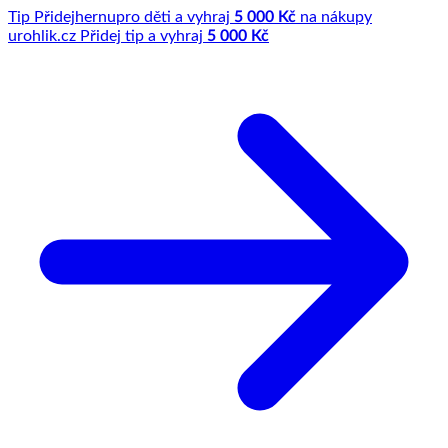
Tip
Přidej
hernu
pro děti a vyhraj
5 000 Kč
na nákupy
u
rohlik.cz
Přidej tip a vyhraj
5 000 Kč