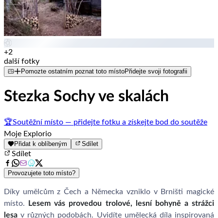
+2
další fotky
Pomozte ostatním poznat toto místo
Přidejte svoji fotografii
Stezka Sochy ve skalách
🏆
Soutěžní místo — přidejte fotku a získejte bod do soutěže
Moje Explorio
Přidat k oblíbeným
Sdílet
Sdílet
Provozujete toto místo?
Díky umělcům z Čech a Německa vzniklo v Brništi magické
místo.
Lesem vás provedou trolové, lesní bohyně a strážci
lesa
v různých podobách. Uvidíte umělecká díla inspirovaná