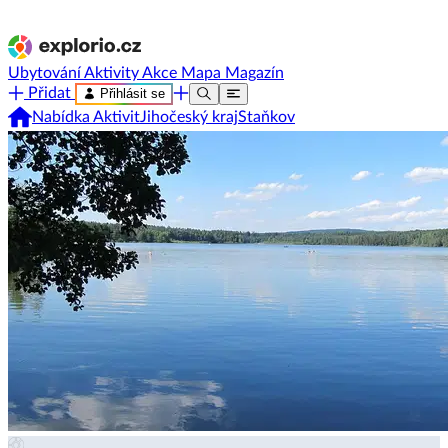
Ubytování
Aktivity
Akce
Mapa
Magazín
Přidat
Přihlásit se
Nabídka Aktivit
Jihočeský kraj
Staňkov