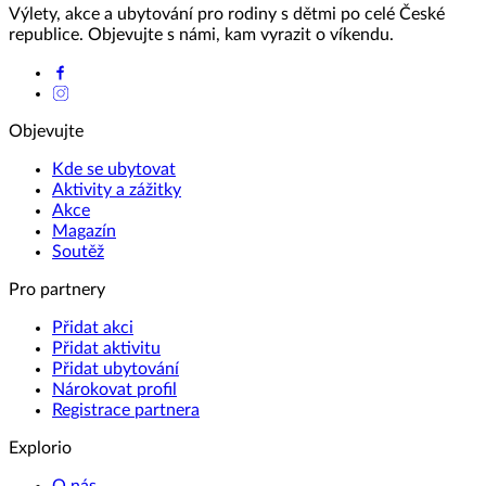
Výlety, akce a ubytování pro rodiny s dětmi po celé České
republice. Objevujte s námi, kam vyrazit o víkendu.
Objevujte
Kde se ubytovat
Aktivity a zážitky
Akce
Magazín
Soutěž
Pro partnery
Přidat akci
Přidat aktivitu
Přidat ubytování
Nárokovat profil
Registrace partnera
Explorio