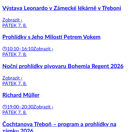
Výstava Leonardo v Zámecké lékárně v Třeboni
Zobrazit ›
PÁTEK 7. 8.
Prohlídky s Jeho Milostí Petrem Vokem
10:10–16:10
Zobrazit ›
PÁTEK 7. 8.
Noční prohlídky pivovaru Bohemia Regent 2026
Zobrazit ›
PÁTEK 7. 8.
Richard Müller
19:00–20:30
Zobrazit ›
PÁTEK 7. 8.
Čochtanova Třeboň – program a prohlídky na
zámku 2026