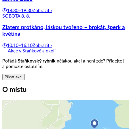
18:30–19:30
Zobrazit ›
SOBOTA 8. 8.
Zlatem protkáno, láskou tvořeno – brokát, šperk a
květina
10:10–16:10
Zobrazit ›
Akce v Staňkově a okolí
Pořádá
Staňkovský rybník
nějakou akci a není zde? Přidejte ji
a pomozte ostatním.
Přidat akci
O místu