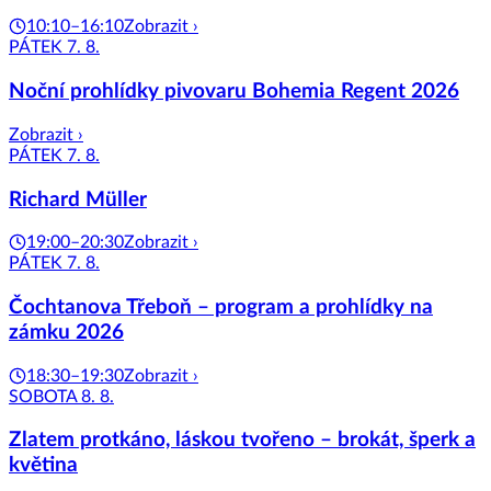
10:10–16:10
Zobrazit ›
PÁTEK 7. 8.
Noční prohlídky pivovaru Bohemia Regent 2026
Zobrazit ›
PÁTEK 7. 8.
Richard Müller
19:00–20:30
Zobrazit ›
PÁTEK 7. 8.
Čochtanova Třeboň – program a prohlídky na
zámku 2026
18:30–19:30
Zobrazit ›
SOBOTA 8. 8.
Zlatem protkáno, láskou tvořeno – brokát, šperk a
květina