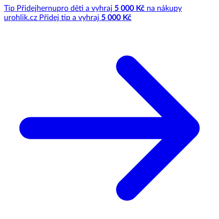
Tip
Přidej
hernu
pro děti a vyhraj
5 000 Kč
na nákupy
u
rohlik.cz
Přidej tip a vyhraj
5 000 Kč