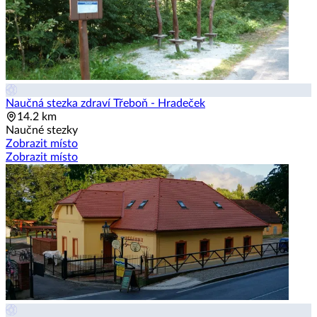
Naučná stezka zdraví Třeboň - Hradeček
14.2 km
Naučné stezky
Zobrazit místo
Zobrazit místo