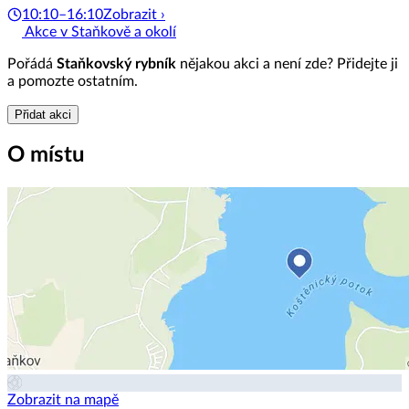
10:10–16:10
Zobrazit ›
Akce v Staňkově a okolí
Pořádá
Staňkovský rybník
nějakou akci a není zde? Přidejte ji
a pomozte ostatním.
Přidat akci
O místu
Zobrazit na mapě