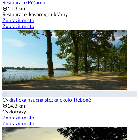
Restaurace Pěšárna
14.3 km
Restaurace, kavárny, cukrárny
Zobrazit místo
Zobrazit místo
Cyklistická naučná stezka okolo Třeboně
14.3 km
Cyklotrasy
Zobrazit místo
Zobrazit místo