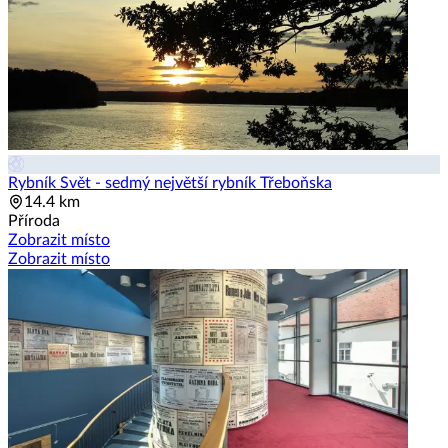
Rybník Svět - sedmý největší rybník Třeboňska
14.4 km
Příroda
Zobrazit místo
Zobrazit místo