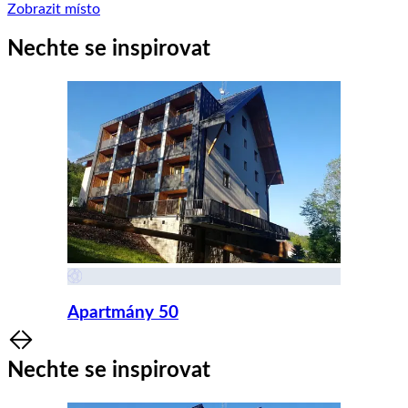
Zobrazit místo
Nechte se inspirovat
Apartmány 50
Item
1
Nechte se inspirovat
of
8