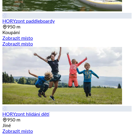
HORYzont paddleboardy
950 m
Koupání
Zobrazit místo
Zobrazit místo
HORYzont hlídání dětí
950 m
Jiné
Zobrazit místo