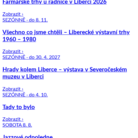
Farmářské trhy u radnice v Liberci 2026
Zobrazit ›
SEZÓNNĚ · do 8. 11.
Všechno co jsme chtěli – Liberecké výstavní trhy
1960 – 1980
Zobrazit ›
SEZÓNNĚ · do 30. 4. 2027
Hrady kolem Liberce – výstava v Severočeském
muzeu v Liberci
Zobrazit ›
SEZÓNNĚ · do 4. 10.
Tady to bylo
Zobrazit ›
SOBOTA 8. 8.
Jazzové odpoledne