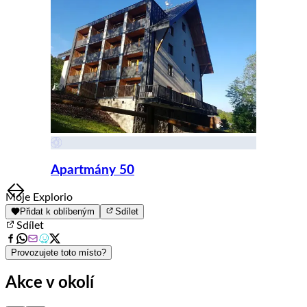
Apartmány 50
Item
Moje Explorio
1
Přidat k oblíbeným
Sdílet
of
Sdílet
8
Provozujete toto místo?
Akce v okolí