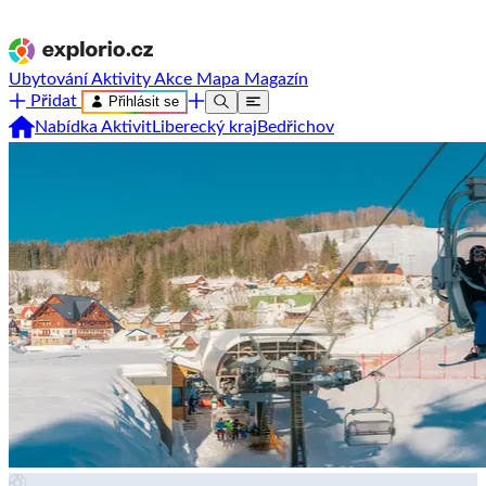
Ubytování
Aktivity
Akce
Mapa
Magazín
Přidat
Přihlásit se
Nabídka Aktivit
Liberecký kraj
Bedřichov