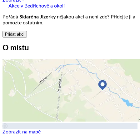
Akce v Bedřichově a okolí
Pořádá
Skiaréna Jizerky
nějakou akci a není zde? Přidejte ji a
pomozte ostatním.
Přidat akci
O místu
Zobrazit na mapě