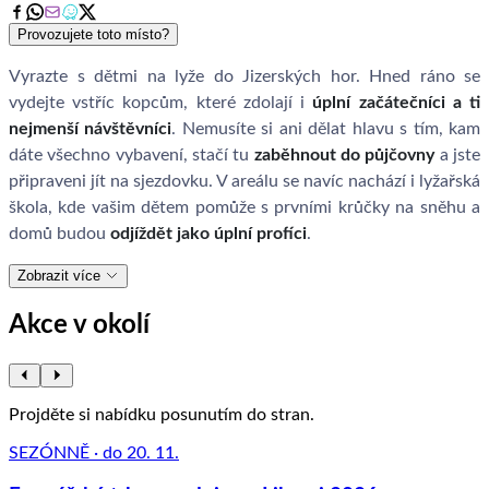
Provozujete toto místo?
Vyrazte s dětmi na lyže do Jizerských hor. Hned ráno se
vydejte vstříc kopcům, které zdolají i
úplní začátečníci a ti
nejmenší návštěvníci
. Nemusíte si ani dělat hlavu s tím, kam
dáte všechno vybavení, stačí tu
zaběhnout do půjčovny
a jste
připraveni jít na sjezdovku. V areálu se navíc nachází i lyžařská
škola, kde vašim dětem pomůže s prvními krůčky na sněhu a
domů budou
odjíždět jako úplní profíci
.
Zobrazit více
Akce v okolí
Projděte si nabídku posunutím do stran.
SEZÓNNĚ · do 20. 11.