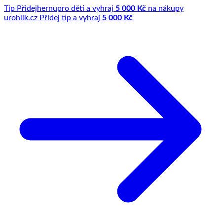
Tip
Přidej
hernu
pro děti a vyhraj
5 000 Kč
na nákupy
u
rohlik.cz
Přidej tip a vyhraj
5 000 Kč