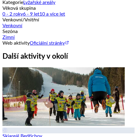
Kategorie
Lyžařské areály
Věková skupina
0 - 2 roky
6 - 9 let
10 a více let
Venkovní/Vnitřní
Venkovní
Sezóna
Zimní
Web aktivity
Oficiální stránky
Další aktivity v okolí
Skiareál Bedřichov