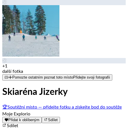
+1
další fotka
Pomozte ostatním poznat toto místo
Přidejte svoji fotografii
Skiaréna Jizerky
🏆
Soutěžní místo — přidejte fotku a získejte bod do soutěže
Moje Explorio
Přidat k oblíbeným
Sdílet
Sdílet