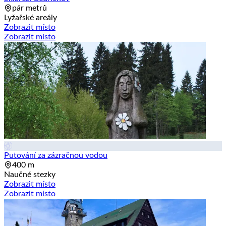
pár metrů
Lyžařské areály
Zobrazit místo
Zobrazit místo
Putování za zázračnou vodou
400 m
Naučné stezky
Zobrazit místo
Zobrazit místo