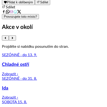
1
Přidat k oblíbeným
Sdílet
of
Sdílet
8
Provozujete toto místo?
Akce v okolí
Projděte si nabídku posunutím do stran.
SEZÓNNĚ · do 13. 9.
Chladné ostří
Zobrazit ›
SEZÓNNĚ · do 31. 8.
Ida
Zobrazit ›
SOBOTA 15. 8.