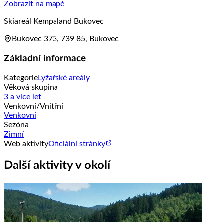
Zobrazit na mapě
Skiareál Kempaland Bukovec
Bukovec 373, 739 85, Bukovec
Základní informace
Kategorie
Lyžařské areály
Věková skupina
3 a více let
Venkovní/Vnitřní
Venkovní
Sezóna
Zimní
Web aktivity
Oficiální stránky
Další aktivity v okolí