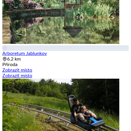
Arboretum Jablunkov
6.2 km
Příroda
Zobrazit místo
Zobrazit místo