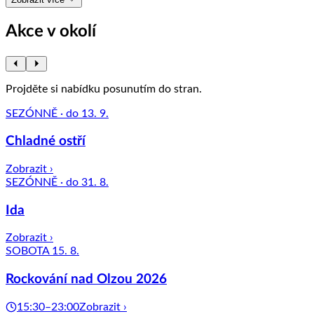
Akce v okolí
Projděte si nabídku posunutím do stran.
SEZÓNNĚ · do 13. 9.
Chladné ostří
Zobrazit ›
SEZÓNNĚ · do 31. 8.
Ida
Zobrazit ›
SOBOTA 15. 8.
Rockování nad Olzou 2026
15:30–23:00
Zobrazit ›