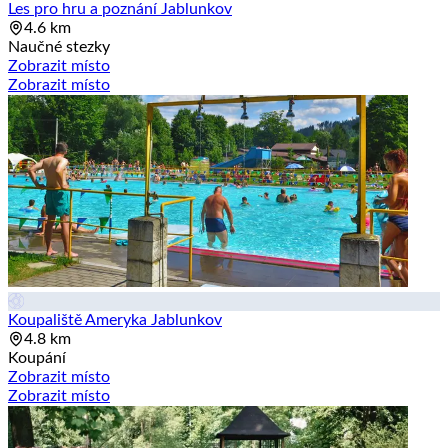
Les pro hru a poznání Jablunkov
4.6 km
Naučné stezky
Zobrazit místo
Zobrazit místo
Koupaliště Ameryka Jablunkov
4.8 km
Koupání
Zobrazit místo
Zobrazit místo