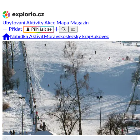
Ubytování
Aktivity
Akce
Mapa
Magazín
Přidat
Přihlásit se
Nabídka Aktivit
Moravskoslezský kraj
Bukovec