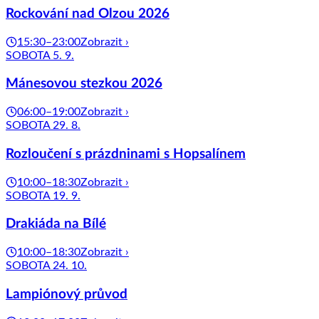
Rockování nad Olzou 2026
15:30–23:00
Zobrazit ›
SOBOTA 5. 9.
Mánesovou stezkou 2026
06:00–19:00
Zobrazit ›
SOBOTA 29. 8.
Rozloučení s prázdninami s Hopsalínem
10:00–18:30
Zobrazit ›
SOBOTA 19. 9.
Drakiáda na Bílé
10:00–18:30
Zobrazit ›
SOBOTA 24. 10.
Lampiónový průvod