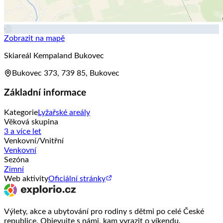
Zobrazit na mapě
Skiareál Kempaland Bukovec
Bukovec 373, 739 85, Bukovec
Základní informace
Kategorie
Lyžařské areály
Věková skupina
3 a více let
Venkovní/Vnitřní
Venkovní
Sezóna
Zimní
Web aktivity
Oficiální stránky
Výlety, akce a ubytování pro rodiny s dětmi po celé České
republice. Objevujte s námi, kam vyrazit o víkendu.