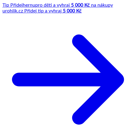
Tip
Přidej
hernu
pro děti a vyhraj
5 000 Kč
na nákupy
u
rohlik.cz
Přidej tip a vyhraj
5 000 Kč