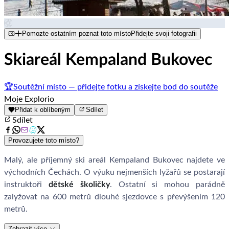
Pomozte ostatním poznat toto místo
Přidejte svoji fotografii
Skiareál Kempaland Bukovec
🏆
Soutěžní místo — přidejte fotku a získejte bod do soutěže
Moje Explorio
Přidat k oblíbeným
Sdílet
Sdílet
Provozujete toto místo?
Malý, ale příjemný ski areál Kempaland Bukovec najdete ve
východních Čechách. O výuku nejmenších lyžařů se postarají
instruktoři
dětské školičky
. Ostatní si mohou parádně
zalyžovat na 600 metrů dlouhé sjezdovce s převýšením 120
metrů.
Zobrazit více