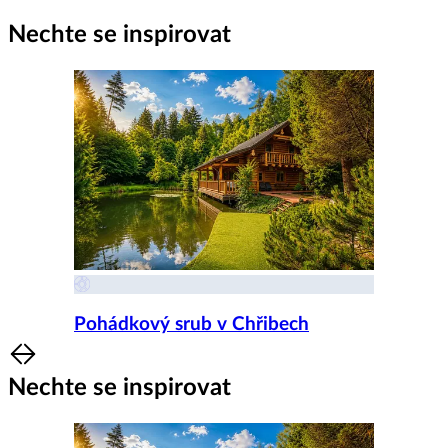
Nechte se inspirovat
Pohádkový srub v Chřibech
Item
1
Nechte se inspirovat
of
8