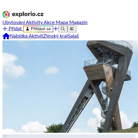
Ubytování
Aktivity
Akce
Mapa
Magazín
Přidat
Přihlásit se
Nabídka Aktivit
Zlínský kraj
Salaš