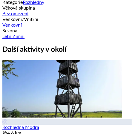
Kategorie
Rozhledny
Věková skupina
Bez omezení
Venkovní/Vnitřní
Venkovní
Sezóna
Letní
Zimní
Další aktivity v okolí
Rozhledna Modrá
4.6 km