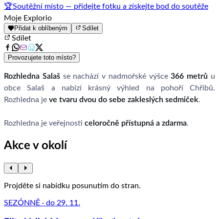
🏆
Soutěžní místo — přidejte fotku a získejte bod do soutěže
Moje Explorio
Přidat k oblíbeným
Sdílet
Sdílet
Provozujete toto místo?
Rozhledna Salaš
se nachází v nadmořské výšce
366 metrů
u
obce Salaš a nabízí krásný výhled na pohoří Chřibů.
Rozhledna je
ve tvaru dvou do sebe zakleslých sedmiček
.
Rozhledna je veřejnosti
celoročně přístupná a zdarma
.
Akce v okolí
Projděte si nabídku posunutím do stran.
SEZÓNNĚ · do 29. 11.