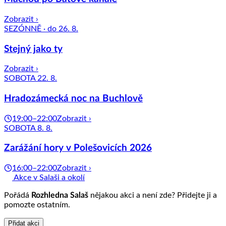
Zobrazit ›
SEZÓNNĚ · do 26. 8.
Stejný jako ty
Zobrazit ›
SOBOTA 22. 8.
Hradozámecká noc na Buchlově
19:00–22:00
Zobrazit ›
SOBOTA 8. 8.
Zarážání hory v Polešovicích 2026
16:00–22:00
Zobrazit ›
Akce v Salaši a okolí
Pořádá
Rozhledna Salaš
nějakou akci a není zde? Přidejte ji a
pomozte ostatním.
Přidat akci