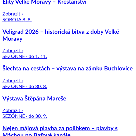
Elity Velké Moravy – Křesťanství
Zobrazit ›
SOBOTA 8. 8.
Veligrad 2026 – historická bitva z doby Velké
Moravy
Zobrazit ›
SEZÓNNĚ · do 1. 11.
Šlechta na cestách – výstava na zámku Buchlovice
Zobrazit ›
SEZÓNNĚ · do 30. 8.
Výstava Štěpána Mareše
Zobrazit ›
SEZÓNNĚ · do 30. 9.
Nejen májová plavba za polibkem – plavby s
Máchou po Baťově kanále