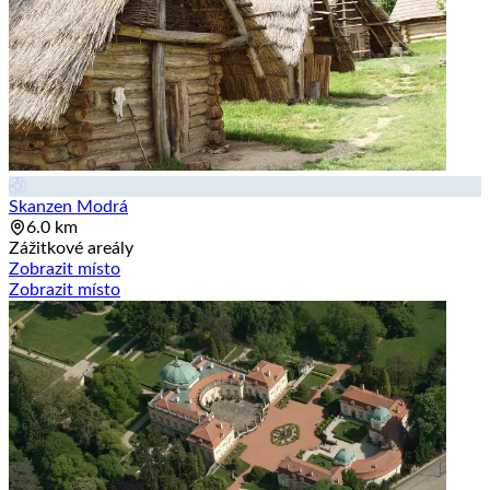
Skanzen Modrá
6.0 km
Zážitkové areály
Zobrazit místo
Zobrazit místo