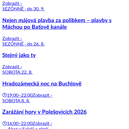
Zobrazit ›
SEZÓNNĚ · do 30. 9.
Nejen májová plavba za polibkem – plavby s
Máchou po Baťově kanále
Zobrazit ›
SEZÓNNĚ · do 26. 8.
Stejný jako ty
Zobrazit ›
SOBOTA 22. 8.
Hradozámecká noc na Buchlově
19:00–22:00
Zobrazit ›
SOBOTA 8. 8.
Zarážání hory v Polešovicích 2026
16:00–22:00
Zobrazit ›
Akce v Salaši a okolí