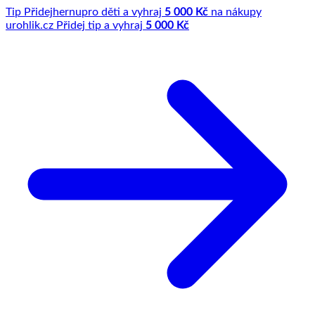
Tip
Přidej
hernu
pro děti a vyhraj
5 000 Kč
na nákupy
u
rohlik.cz
Přidej tip a vyhraj
5 000 Kč