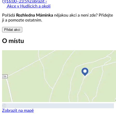
16:00–23:59
Zobrazit ›
Akce v Hudlicích a okolí
Pořádá
Rozhledna Máminka
nějakou akci a není zde? Přidejte
ji a pomozte ostatním.
Přidat akci
O místu
Zobrazit na mapě