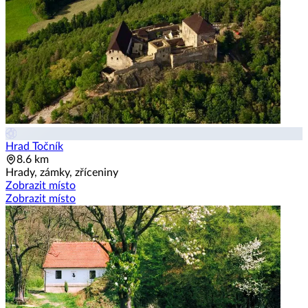
Hrad Točník
8.6 km
Hrady, zámky, zříceniny
Zobrazit místo
Zobrazit místo