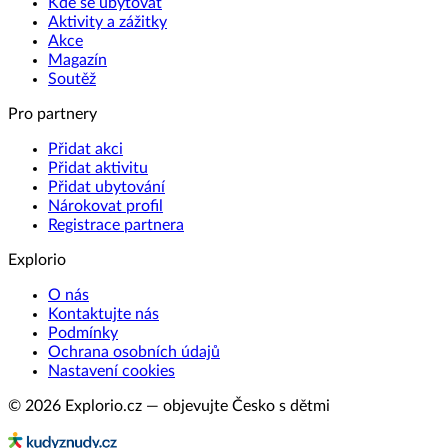
Kde se ubytovat
Aktivity a zážitky
Akce
Magazín
Soutěž
Pro partnery
Přidat akci
Přidat aktivitu
Přidat ubytování
Nárokovat profil
Registrace partnera
Explorio
O nás
Kontaktujte nás
Podmínky
Ochrana osobních údajů
Nastavení cookies
© 2026 Explorio.cz — objevujte Česko s dětmi