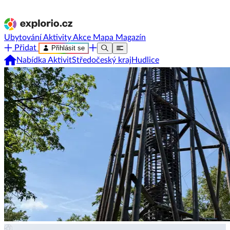
Ubytování
Aktivity
Akce
Mapa
Magazín
Přidat
Přihlásit se
Nabídka Aktivit
Středočeský kraj
Hudlice