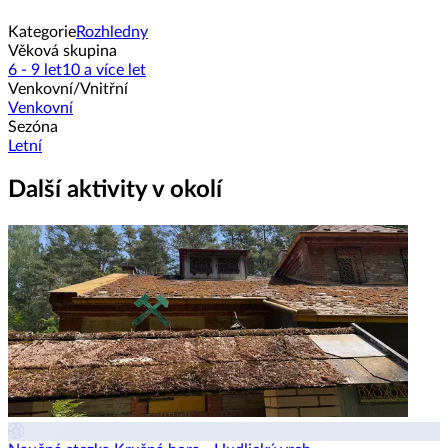
Kategorie
Rozhledny
Věková skupina
6 - 9 let
10 a více let
Venkovní/Vnitřní
Venkovní
Sezóna
Letní
Další aktivity v okolí