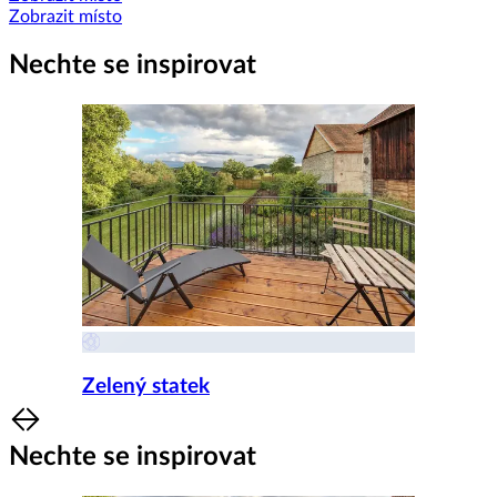
Zobrazit místo
Nechte se inspirovat
Zelený statek
Item
1
Nechte se inspirovat
of
8