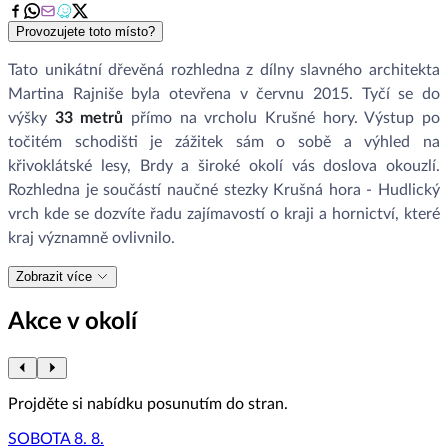
Provozujete toto místo?
Tato unikátní dřevěná rozhledna z dílny slavného architekta
Martina Rajniše byla otevřena v červnu 2015. Tyčí se do
výšky
33 metrů
přímo na vrcholu Krušné hory. Výstup po
točitém schodišti je zážitek sám o sobě a výhled na
křivoklátské lesy, Brdy a široké okolí vás doslova okouzlí.
Rozhledna je součástí naučné stezky Krušná hora - Hudlický
vrch kde se dozvíte řadu zajímavostí o kraji a hornictví, které
kraj významně ovlivnilo.
Zobrazit více
Akce v okolí
Projděte si nabídku posunutím do stran.
SOBOTA 8. 8.