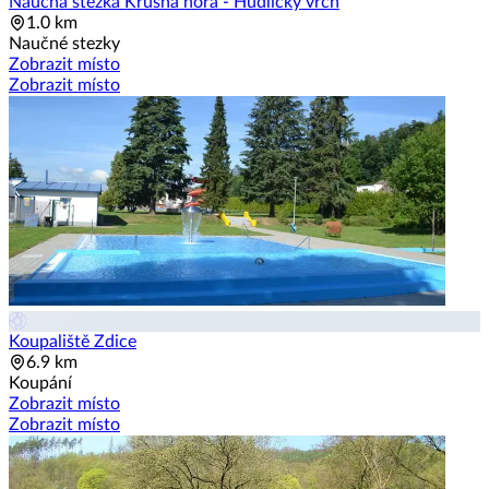
Naučná stezka Krušná hora - Hudlický vrch
1.0 km
Naučné stezky
Zobrazit místo
Zobrazit místo
Koupaliště Zdice
6.9 km
Koupání
Zobrazit místo
Zobrazit místo