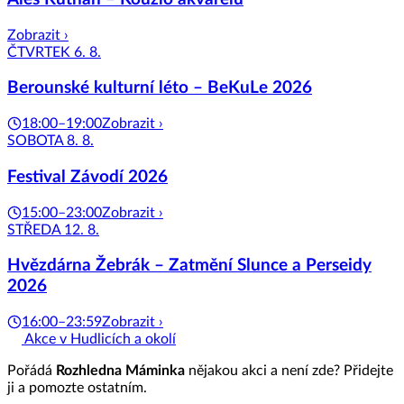
Zobrazit ›
ČTVRTEK 6. 8.
Berounské kulturní léto – BeKuLe 2026
18:00–19:00
Zobrazit ›
SOBOTA 8. 8.
Festival Závodí 2026
15:00–23:00
Zobrazit ›
STŘEDA 12. 8.
Hvězdárna Žebrák – Zatmění Slunce a Perseidy
2026
16:00–23:59
Zobrazit ›
Akce v Hudlicích a okolí
Pořádá
Rozhledna Máminka
nějakou akci a není zde? Přidejte
ji a pomozte ostatním.