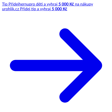
Tip
Přidej
hernu
pro děti a vyhraj
5 000 Kč
na nákupy
u
rohlik.cz
Přidej tip a vyhraj
5 000 Kč