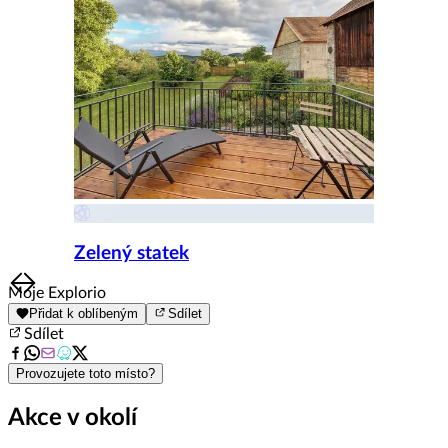
Zelený statek
Item
Moje Explorio
1
Přidat k oblíbeným
Sdílet
of
Sdílet
8
Provozujete toto místo?
Akce v okolí