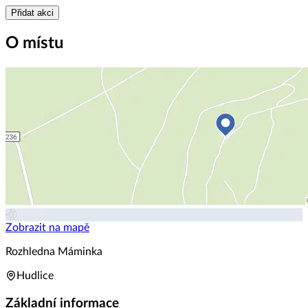
Přidat akci
O místu
Zobrazit na mapě
Rozhledna Máminka
Hudlice
Základní informace