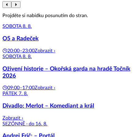
Projděte si nabídku posunutím do stran.
SOBOTA 8. 8.
O5 a Radeček
20:00–23:00
Zobrazit ›
SOBOTA 8. 8.
Oživení historie – Okořská garda na hradě Točník
2026
09:00–17:00
Zobrazit ›
PÁTEK 7. 8.
Divadlo: Merlot – Komediant a král
Zobrazit ›
SEZÓNNĚ · do 16. 8.
Andrej Frič: – Portál