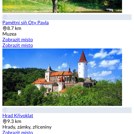
Pamětní síň Oty Pavla
8.7 km
Muzea
Zobrazit místo
Zobrazit místo
Hrad Křivoklat
9.3 km
Hrady, zámky, zříceniny
Zobrazit místo