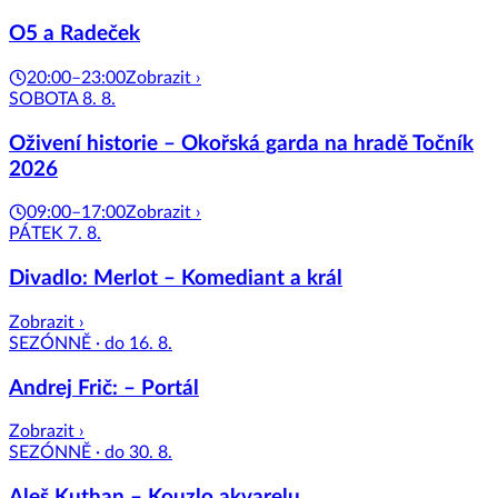
O5 a Radeček
20:00–23:00
Zobrazit ›
SOBOTA 8. 8.
Oživení historie – Okořská garda na hradě Točník
2026
09:00–17:00
Zobrazit ›
PÁTEK 7. 8.
Divadlo: Merlot – Komediant a král
Zobrazit ›
SEZÓNNĚ · do 16. 8.
Andrej Frič: – Portál
Zobrazit ›
SEZÓNNĚ · do 30. 8.
Aleš Kuthan – Kouzlo akvarelu