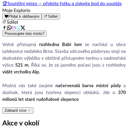
🏆
Soutěžní místo — přidejte fotku a získejte bod do soutěže
Moje Explorio
Přidat k oblíbeným
Sdílet
Sdílet
Provozujete toto místo?
Volně přístupná
rozhledna Babí lom
se nachází u obce
Lelekovice nedaleko Brna. Stavba válcového půdorysu stojí na
skalnatém výběžku v obtížně přístupném terénu v nadmořské
výšce
521 m.
Říká se, že za jasného počasí jsou z rozhledny
vidět vrcholky Alp.
Možná vás také zaujme
načervenalá barva místní půdy
a
skalisek, která jsou tvořena slepenci oblázků. Jde o
370
milionů let staré rudofialové slepence
Zobrazit více
Akce v okolí