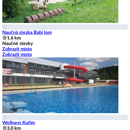
Naučná stezka Babí lom
1.6 km
Naučné stezky
Zobrazit místo
Zobrazit místo
Wellness Kuřim
3.0 km