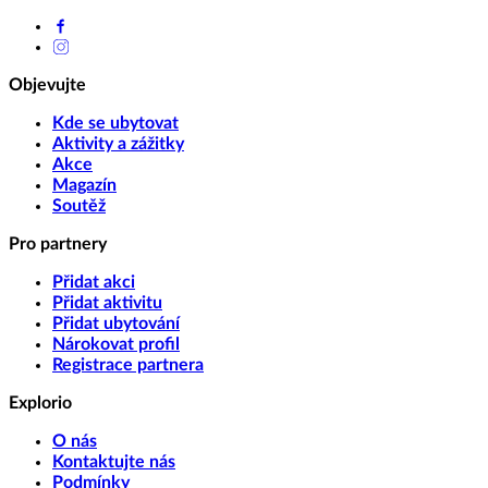
Objevujte
Kde se ubytovat
Aktivity a zážitky
Akce
Magazín
Soutěž
Pro partnery
Přidat akci
Přidat aktivitu
Přidat ubytování
Nárokovat profil
Registrace partnera
Explorio
O nás
Kontaktujte nás
Podmínky