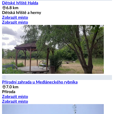
Dětské hřiště Halda
6.8 km
Dětská hřiště a herny
Zobrazit místo
Zobrazit místo
Přírodní zahrada u Medláneckého rybníka
7.0 km
Příroda
Zobrazit místo
Zobrazit místo