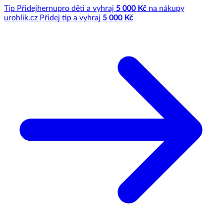
Tip
Přidej
hernu
pro děti a vyhraj
5 000 Kč
na nákupy
u
rohlik.cz
Přidej tip a vyhraj
5 000 Kč