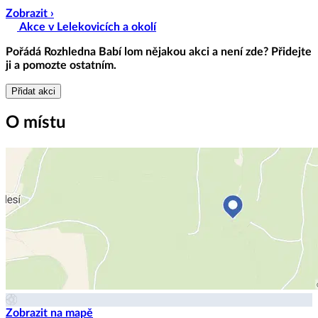
Zobrazit ›
Akce v Lelekovicích a okolí
Pořádá
Rozhledna Babí lom
nějakou akci a není zde? Přidejte
ji a pomozte ostatním.
Přidat akci
O místu
Zobrazit na mapě