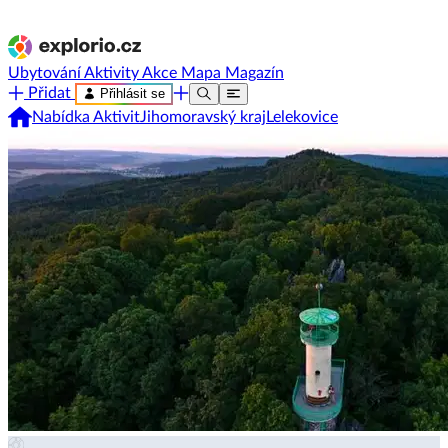
Ubytování
Aktivity
Akce
Mapa
Magazín
Přidat
Přihlásit se
Nabídka Aktivit
Jihomoravský kraj
Lelekovice