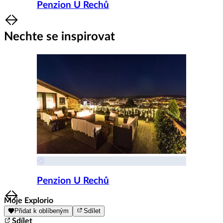
Penzion U Rechů
Item
1
Nechte se inspirovat
of
8
Penzion U Rechů
Item
Moje Explorio
1
Přidat k oblíbeným
Sdílet
of
Sdílet