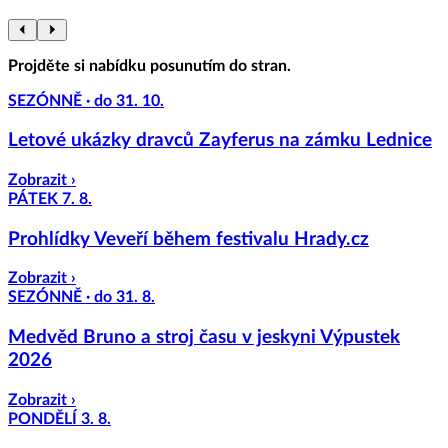
Projděte si nabídku posunutím do stran.
SEZÓNNĚ · do 31. 10.
Letové ukázky dravců Zayferus na zámku Lednice
Zobrazit ›
PÁTEK 7. 8.
Prohlídky Veveří během festivalu Hrady.cz
Zobrazit ›
SEZÓNNĚ · do 31. 8.
Medvěd Bruno a stroj času v jeskyni Výpustek
2026
Zobrazit ›
PONDĚLÍ 3. 8.