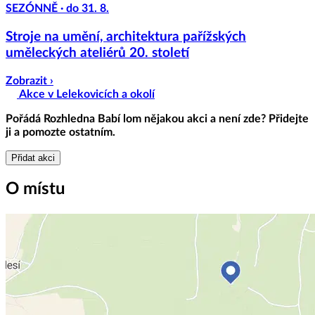
SEZÓNNĚ · do 31. 8.
Stroje na umění, architektura pařížských
uměleckých ateliérů 20. století
Zobrazit ›
Akce v Lelekovicích a okolí
Pořádá
Rozhledna Babí lom
nějakou akci a není zde? Přidejte
ji a pomozte ostatním.
Přidat akci
O místu