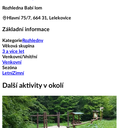
Rozhledna Babí lom
Hlavní 75/7, 664 31, Lelekovice
Základní informace
Kategorie
Rozhledny
Věková skupina
3 a více let
Venkovní/Vnitřní
Venkovní
Sezóna
Letní
Zimní
Další aktivity v okolí