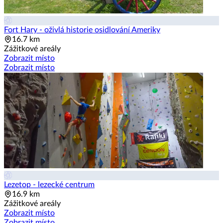
Fort Hary - oživlá historie osidlování Ameriky
16.7 km
Zážitkové areály
Zobrazit místo
Zobrazit místo
Lezetop - lezecké centrum
16.9 km
Zážitkové areály
Zobrazit místo
Zobrazit místo