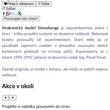
Přidat k oblíbeným
Sdílet
Sdílet
Provozujete toto místo?
Strakonický model Stonehenge
je napodobeninou jedné z
bran - trilitu pravěké svatyně ve skutečné velikosti. Betonové
kvádry posloužily při experimentech, které měly za cíl
poodhalit tajemství zvedání a přesného usazování obřích
kamenných překladů na vrcholu pilířů. Experimenty se v
letech 1991-1992 zabýval strakonický rodák Ing. Pavel Pavel.
Oproti originálu je model z betonu, ale může se pyšnit stejnou
velikostí.
Akce v okolí
Projděte si nabídku posunutím do stran.