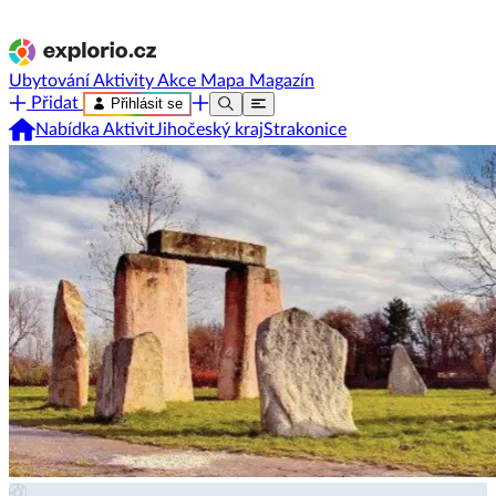
Ubytování
Aktivity
Akce
Mapa
Magazín
Přidat
Přihlásit se
Nabídka Aktivit
Jihočeský kraj
Strakonice