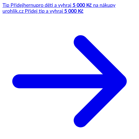
Tip
Přidej
hernu
pro děti a vyhraj
5 000 Kč
na nákupy
u
rohlik.cz
Přidej tip a vyhraj
5 000 Kč