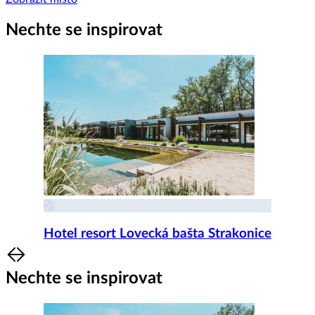
Nechte se inspirovat
Hotel resort Lovecká bašta Strakonice
Item
1
Nechte se inspirovat
of
8