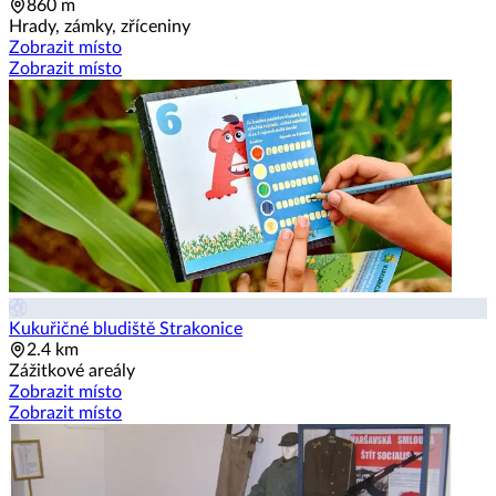
860 m
Hrady, zámky, zříceniny
Zobrazit místo
Zobrazit místo
Kukuřičné bludiště Strakonice
2.4 km
Zážitkové areály
Zobrazit místo
Zobrazit místo