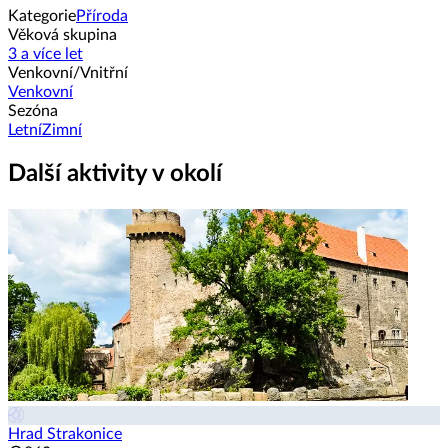
Kategorie
Příroda
Věková skupina
3 a více let
Venkovní/Vnitřní
Venkovní
Sezóna
Letní
Zimní
Další aktivity v okolí
Hrad Strakonice