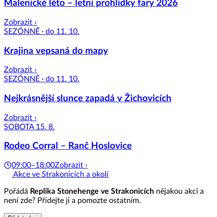
Malenické léto – letní prohlídky fary 2026
Zobrazit ›
SEZÓNNĚ · do 11. 10.
Krajina vepsaná do mapy
Zobrazit ›
SEZÓNNĚ · do 11. 10.
Nejkrásnější slunce zapadá v Žichovicích
Zobrazit ›
SOBOTA 15. 8.
Rodeo Corral – Ranč Hoslovice
09:00–18:00
Zobrazit ›
Akce ve Strakonicích a okolí
Pořádá
Replika Stonehenge ve Strakonicích
nějakou akci a
není zde? Přidejte ji a pomozte ostatním.