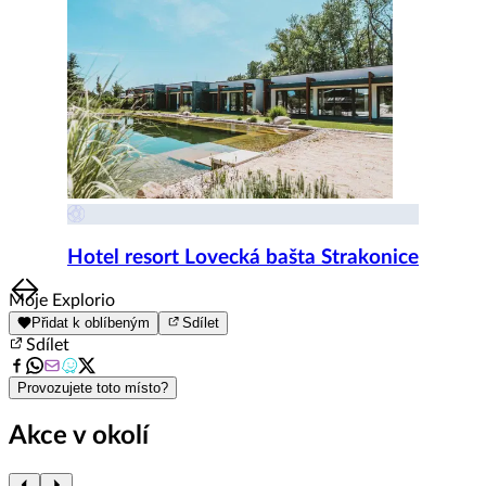
Hotel resort Lovecká bašta Strakonice
Item
Moje Explorio
1
Přidat k oblíbeným
Sdílet
of
Sdílet
8
Provozujete toto místo?
Akce v okolí