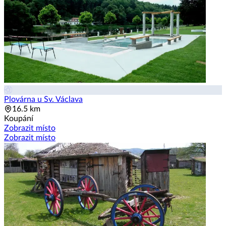
Plovárna u Sv. Václava
16.5 km
Koupání
Zobrazit místo
Zobrazit místo