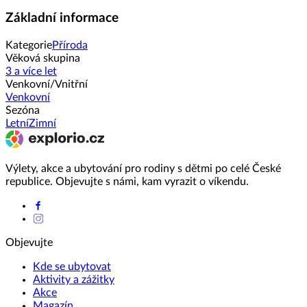
Základní informace
Kategorie
Příroda
Věková skupina
3 a více let
Venkovní/Vnitřní
Venkovní
Sezóna
Letní
Zimní
Výlety, akce a ubytování pro rodiny s dětmi po celé České
republice. Objevujte s námi, kam vyrazit o víkendu.
Objevujte
Kde se ubytovat
Aktivity a zážitky
Akce
Magazín