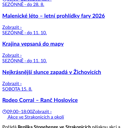
SEZÓNNĚ · do 28. 8.
Malenické léto – letní prohlídky fary 2026
Zobrazit ›
SEZÓNNĚ · do 11. 10.
Krajina vepsaná do mapy
Zobrazit ›
SEZÓNNĚ · do 11. 10.
Nejkrásnější slunce zapadá v Žichovicích
Zobrazit ›
SOBOTA 15. 8.
Rodeo Corral – Ranč Hoslovice
09:00–18:00
Zobrazit ›
Akce ve Strakonicích a okolí
Pořádá
Replika Stonehenge ve Strakonicích
nějakou akci a