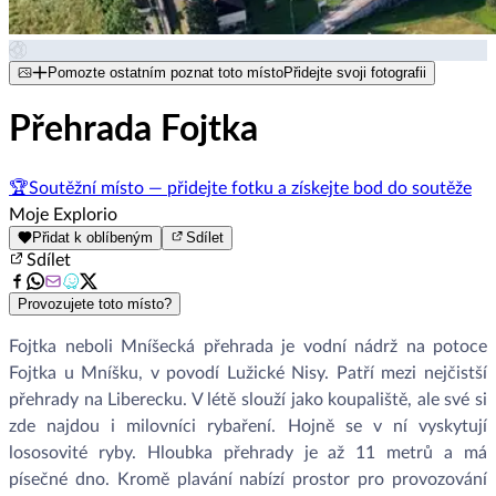
Pomozte ostatním poznat toto místo
Přidejte svoji fotografii
Přehrada Fojtka
🏆
Soutěžní místo — přidejte fotku a získejte bod do soutěže
Moje Explorio
Přidat k oblíbeným
Sdílet
Sdílet
Provozujete toto místo?
Fojtka neboli Mníšecká přehrada je vodní nádrž na potoce
Fojtka u Mníšku, v povodí Lužické Nisy. Patří mezi nejčistší
přehrady na Liberecku. V létě slouží jako koupaliště, ale své si
zde najdou i milovníci rybaření. Hojně se v ní vyskytují
lososovité ryby. Hloubka přehrady je až 11 metrů a má
písečné dno. Kromě plavání nabízí prostor pro provozování