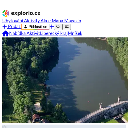
Ubytování
Aktivity
Akce
Mapa
Magazín
Přidat
Přihlásit se
Nabídka Aktivit
Liberecký kraj
Mníšek