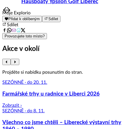
Hausboaty Ypsilon Golf Liberec
Item
Moje Explorio
1
Přidat k oblíbeným
Sdílet
of
Sdílet
8
Provozujete toto místo?
Akce v okolí
Projděte si nabídku posunutím do stran.
SEZÓNNĚ · do 20. 11.
Farmářské trhy u radnice v Liberci 2026
Zobrazit ›
SEZÓNNĚ · do 8. 11.
Všechno co jsme chtěli – Liberecké výstavní trhy