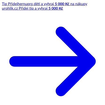
Tip
Přidej
hernu
pro děti a vyhraj
5 000 Kč
na nákupy
u
rohlik.cz
Přidej tip a vyhraj
5 000 Kč