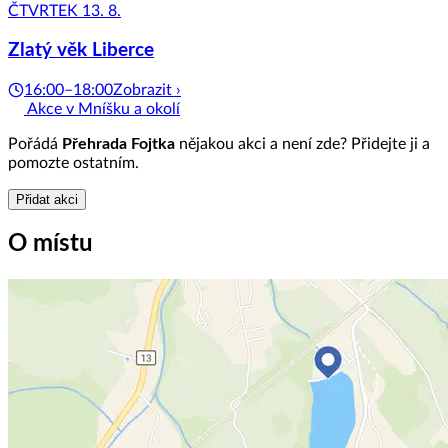
ČTVRTEK 13. 8.
Zlatý věk Liberce
16:00–18:00
Zobrazit ›
Akce v Mníšku a okolí
Pořádá
Přehrada Fojtka
nějakou akci a není zde? Přidejte ji a
pomozte ostatním.
Přidat akci
O místu