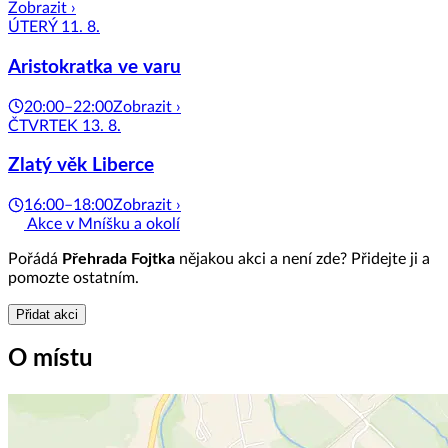
Zobrazit ›
ÚTERÝ 11. 8.
Aristokratka ve varu
20:00–22:00
Zobrazit ›
ČTVRTEK 13. 8.
Zlatý věk Liberce
16:00–18:00
Zobrazit ›
Akce v Mníšku a okolí
Pořádá
Přehrada Fojtka
nějakou akci a není zde? Přidejte ji a
pomozte ostatním.
Přidat akci
O místu