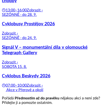
chodby
13:00–16:00
Zobrazit ›
SEZÓNNĚ · do 28. 9.
Cyklobusy Prostějov 2026
Zobrazit ›
SEZÓNNĚ · do 24. 9.
Signál V – monumentální díla v olomoucké
Telegraph Gallery
Zobrazit ›
SOBOTA 15. 8.
Cyklobus Beskydy 2026
07:00–10:00
Zobrazit ›
Akce v Přerově a okolí
Pořádá
Předmostím až do pravěku
nějakou akci a není zde?
Přidejte ji a pomozte ostatním.