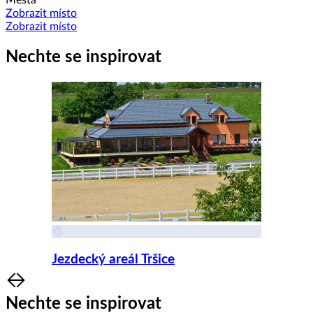
Města
Zobrazit místo
Zobrazit místo
Nechte se inspirovat
Jezdecký areál Tršice
Item
1
Nechte se inspirovat
of