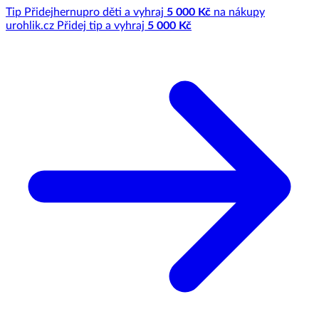
Tip
Přidej
hernu
pro děti a vyhraj
5 000 Kč
na nákupy
u
rohlik.cz
Přidej tip a vyhraj
5 000 Kč