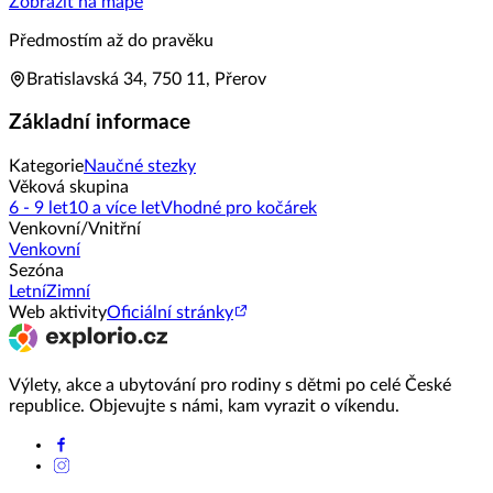
Zobrazit na mapě
Předmostím až do pravěku
Bratislavská 34, 750 11, Přerov
Základní informace
Kategorie
Naučné stezky
Věková skupina
6 - 9 let
10 a více let
Vhodné pro kočárek
Venkovní/Vnitřní
Venkovní
Sezóna
Letní
Zimní
Web aktivity
Oficiální stránky
Výlety, akce a ubytování pro rodiny s dětmi po celé České
republice. Objevujte s námi, kam vyrazit o víkendu.