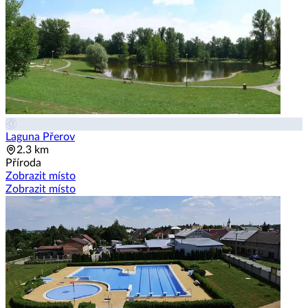
Laguna Přerov
2.3 km
Příroda
Zobrazit místo
Zobrazit místo