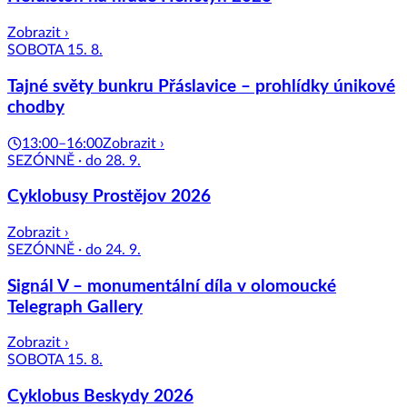
Zobrazit ›
SOBOTA 15. 8.
Tajné světy bunkru Přáslavice – prohlídky únikové
chodby
13:00–16:00
Zobrazit ›
SEZÓNNĚ · do 28. 9.
Cyklobusy Prostějov 2026
Zobrazit ›
SEZÓNNĚ · do 24. 9.
Signál V – monumentální díla v olomoucké
Telegraph Gallery
Zobrazit ›
SOBOTA 15. 8.
Cyklobus Beskydy 2026