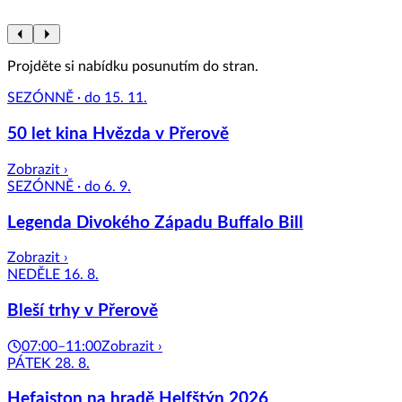
Projděte si nabídku posunutím do stran.
SEZÓNNĚ · do 15. 11.
50 let kina Hvězda v Přerově
Zobrazit ›
SEZÓNNĚ · do 6. 9.
Legenda Divokého Západu Buffalo Bill
Zobrazit ›
NEDĚLE 16. 8.
Bleší trhy v Přerově
07:00–11:00
Zobrazit ›
PÁTEK 28. 8.
Hefaiston na hradě Helfštýn 2026