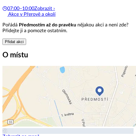
07:00–10:00
Zobrazit ›
Akce v Přerově a okolí
Pořádá
Předmostím až do pravěku
nějakou akci a není zde?
Přidejte ji a pomozte ostatním.
Přidat akci
O místu