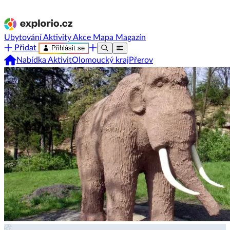
Ubytování
Aktivity
Akce
Mapa
Magazín
Přidat
Přihlásit se
Nabídka Aktivit
Olomoucký kraj
Přerov