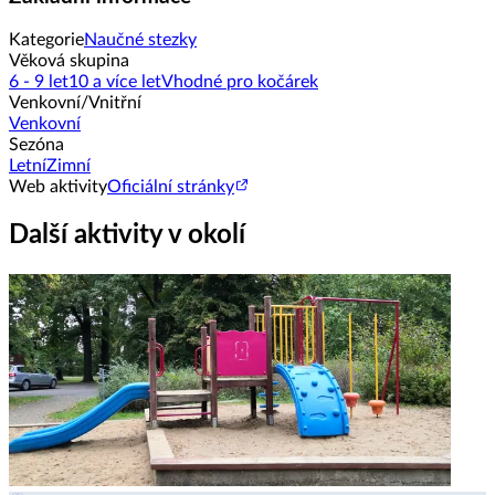
Kategorie
Naučné stezky
Věková skupina
6 - 9 let
10 a více let
Vhodné pro kočárek
Venkovní/Vnitřní
Venkovní
Sezóna
Letní
Zimní
Web aktivity
Oficiální stránky
Další aktivity v okolí