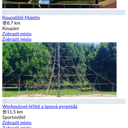
Koupaliště Majetín
8.7 km
Koupání
Zobrazit místo
Zobrazit místo
Workoutové hřiště a lanová pyramida
11.5 km
Sportoviště
Zobrazit místo