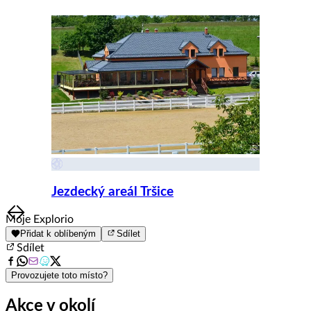
8
Jezdecký areál Tršice
Item
Moje Explorio
1
Přidat k oblíbeným
Sdílet
of
Sdílet
8
Provozujete toto místo?
Akce v okolí