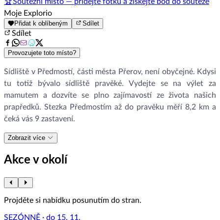
🏆
Soutěžní místo — přidejte fotku a získejte bod do soutěže
Moje Explorio
Přidat k oblíbeným
Sdílet
Sdílet
Provozujete toto místo?
Sídliště v Předmostí, části města Přerov, není obyčejné. Kdysi
tu totiž bývalo sídliště pravěké. Vydejte se na výlet za
mamutem a dozvíte se plno zajímavostí ze života našich
prapředků. Stezka Předmostím až do pravěku měří 8,2 km a
čeká vás 9 zastavení.
Zobrazit více
Akce v okolí
Projděte si nabídku posunutím do stran.
SEZÓNNĚ · do 15. 11.