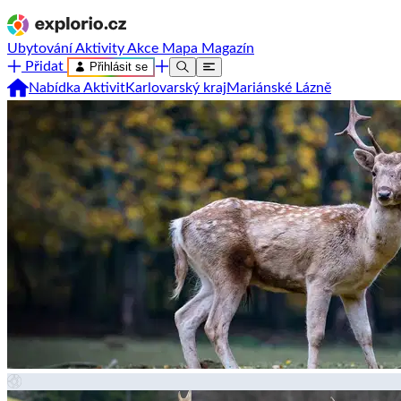
Ubytování
Aktivity
Akce
Mapa
Magazín
Přidat
Přihlásit se
Nabídka Aktivit
Karlovarský kraj
Mariánské Lázně