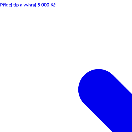
Přidej tip a vyhraj
5 000 Kč