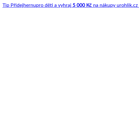
Tip
Přidej
hernu
pro děti a vyhraj
5 000 Kč
na nákupy u
rohlik.cz