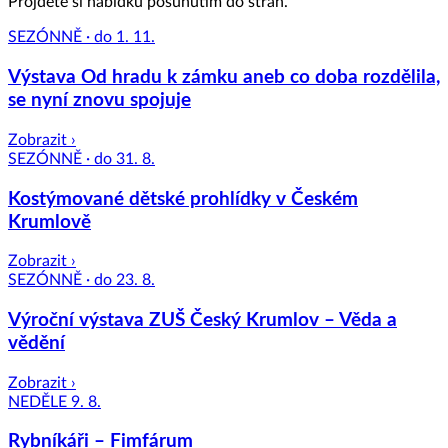
Projděte si nabídku posunutím do stran.
SEZÓNNĚ · do 1. 11.
Výstava Od hradu k zámku aneb co doba rozdělila,
se nyní znovu spojuje
Zobrazit ›
SEZÓNNĚ · do 31. 8.
Kostýmované dětské prohlídky v Českém
Krumlově
Zobrazit ›
SEZÓNNĚ · do 23. 8.
Výroční výstava ZUŠ Český Krumlov – Věda a
vědění
Zobrazit ›
NEDĚLE 9. 8.
Rybníkáři – Fimfárum