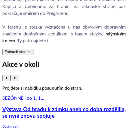
Kaplicí a Cetvinami, za hranicí na rakouské straně pak
pokračuje směrem do Pregartenu.
V terénu je stezka vyznačena u nás obvyklým dopravním
značením doplněným cedulkami s logem stezky,
mlýnským
kolem
. Ty pak najdete i ...
Zobrazit více
Akce v okolí
Projděte si nabídku posunutím do stran.
SEZÓNNĚ · do 1. 11.
Výstava Od hradu k zámku aneb co doba rozdělila,
se nyní znovu spojuje
Zobrazit ›