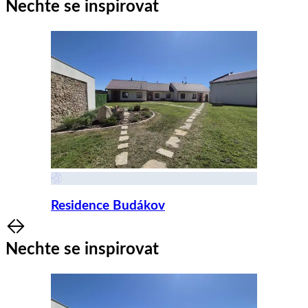
Nechte se inspirovat
Residence Budákov
Item
1
Nechte se inspirovat
of
8