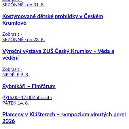
SEZÓNNĚ · do 31. 8.
Kostýmované dětské prohlídky v Českém
Krumlově
Zobrazit ›
SEZÓNNĚ · do 23. 8.
Výroční výstava ZUŠ Český Krumlov – Věda a
vědění
Zobrazit ›
NEDĚLE 9. 8.
Rybníkáři – Fimfárum
16:00–17:00
Zobrazit ›
PÁTEK 14. 8.
Plameny v Klášterech – sympozium vinutých perel
2026