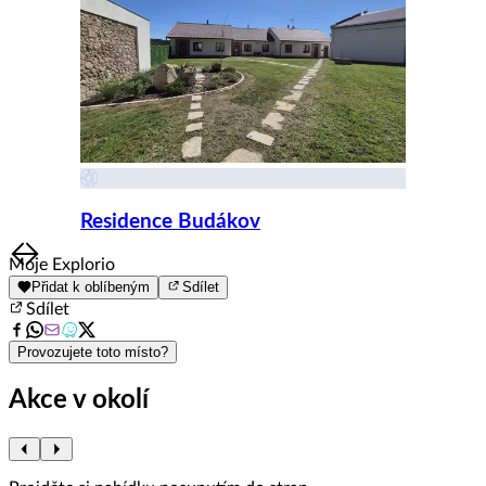
Residence Budákov
Item
Moje Explorio
1
Přidat k oblíbeným
Sdílet
of
Sdílet
8
Provozujete toto místo?
Akce v okolí