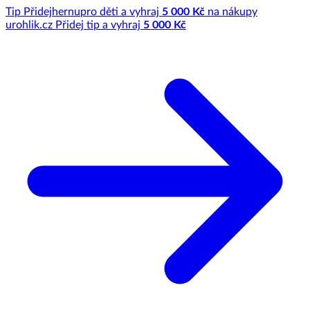
Tip
Přidej
hernu
pro děti a vyhraj
5 000 Kč
na nákupy
u
rohlik.cz
Přidej tip a vyhraj
5 000 Kč