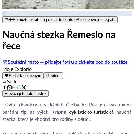
Pomozte ostatním poznat toto místo
Přidejte svoji fotografii
Naučná stezka Řemeslo na
řece
🏆
Soutěžní místo — přidejte fotku a získejte bod do soutěže
Moje Explorio
Přidat k oblíbeným
Sdílet
Sdílet
Provozujete toto místo?
Trávíte dovolenou v Jižních Čechách? Pak pro vás máme
parádní tip na výlet. Krásná
cyklisticko-turistická
naučná
stezka, která je vhodná pro rodiny s dětmi.
Seznamuje především s historií mlýnů a hamrů v oblasti mezi