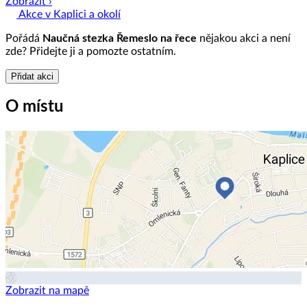
Zobrazit ›
Akce v Kaplici a okolí
Pořádá
Naučná stezka Řemeslo na řece
nějakou akci a není
zde? Přidejte ji a pomozte ostatním.
Přidat akci
O místu
Zobrazit na mapě