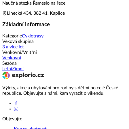
Naučná stezka Řemeslo na řece
Linecká 434, 382 41, Kaplice
Základní informace
Kategorie
Cyklotrasy
Věková skupina
3 a více let
Venkovní/Vnitřní
Venkovní
Sezóna
Letní
Zimní
Výlety, akce a ubytování pro rodiny s dětmi po celé České
republice. Objevujte s námi, kam vyrazit o víkendu.
Objevujte