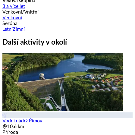
Věková skupina
3 a více let
Venkovní/Vnitřní
Venkovní
Sezóna
Letní
Zimní
Další aktivity v okolí
Vodní nádrž Římov
10.6 km
Příroda