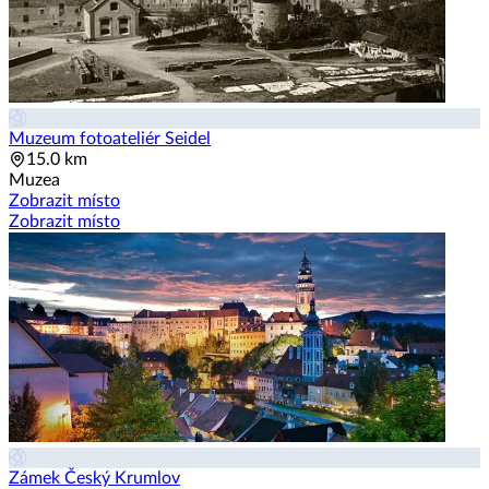
Muzeum fotoateliér Seidel
15.0 km
Muzea
Zobrazit místo
Zobrazit místo
Zámek Český Krumlov