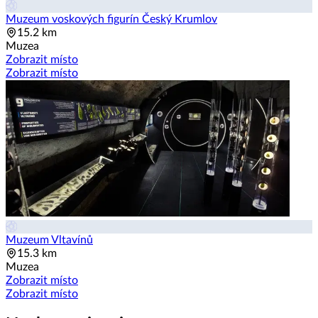
Muzeum voskových figurín Český Krumlov
15.2 km
Muzea
Zobrazit místo
Zobrazit místo
Muzeum Vltavínů
15.3 km
Muzea
Zobrazit místo
Zobrazit místo