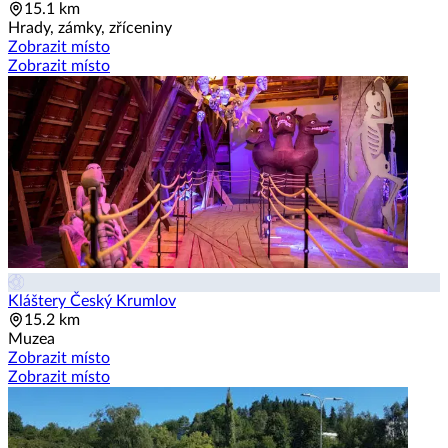
15.1 km
Hrady, zámky, zříceniny
Zobrazit místo
Zobrazit místo
Kláštery Český Krumlov
15.2 km
Muzea
Zobrazit místo
Zobrazit místo