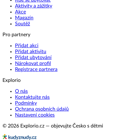
Kde se ubytovat
Aktivity a zážitky
Akce
Magazín
Soutěž
Pro partnery
Přidat akci
Přidat aktivitu
Přidat ubytování
Nárokovat profil
Registrace partnera
Explorio
O nás
Kontaktujte nás
Podmínky
Ochrana osobních údajů
Nastavení cookies
© 2026 Explorio.cz — objevujte Česko s dětmi