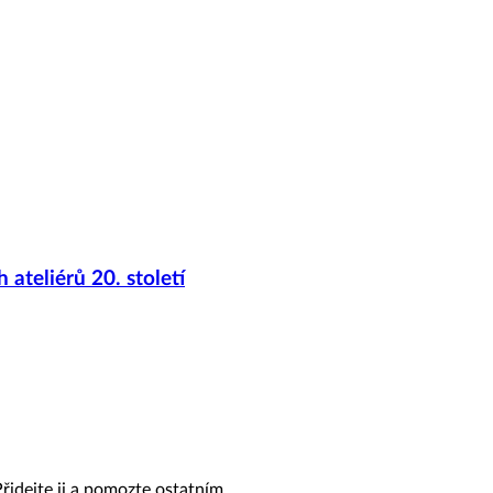
ateliérů 20. století
řidejte ji a pomozte ostatním.