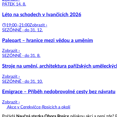
PÁTEK 14. 8.
Léto na schodech v Ivančicích 2026
19:00–21:00
Zobrazit ›
SEZÓNNĚ · do 31. 12.
Paleoart – hranice mezi vědou a uměním
Zobrazit ›
SEZÓNNĚ · do 31. 8.
Stroje na umění, architektura pařížských uměleckých 
Zobrazit ›
SEZÓNNĚ · do 31. 10.
Emigrace – Příběh nedobrovolné cesty bez návratu
Zobrazit ›
Akce v Cerekvičce-Rosicích a okolí
Pořádá
Naučná stezka Obora Rosice
nějakou akci a není zde? P