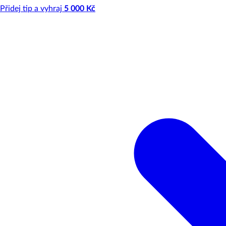
Přidej tip a vyhraj
5 000 Kč