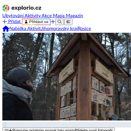
Ubytování
Aktivity
Akce
Mapa
Magazín
Přidat
Přihlásit se
Nabídka Aktivit
Jihomoravský kraj
Rosice
Pomozte ostatním poznat toto místo
Přidejte svoji fotografii