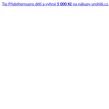
Tip
Přidej
hernu
pro děti a vyhraj
5 000 Kč
na nákupy u
rohlik.cz