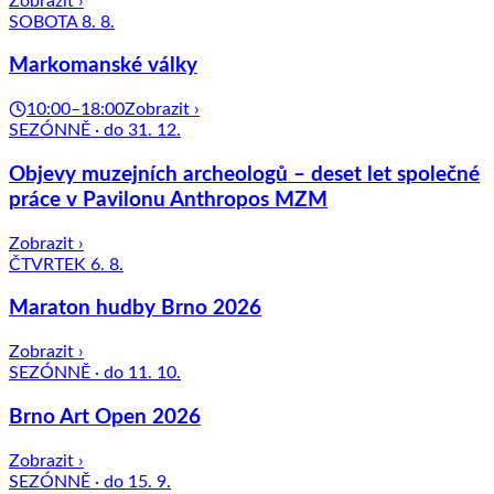
Zobrazit ›
SOBOTA 8. 8.
Markomanské války
10:00–18:00
Zobrazit ›
SEZÓNNĚ · do 31. 12.
Objevy muzejních archeologů – deset let společné
práce v Pavilonu Anthropos MZM
Zobrazit ›
ČTVRTEK 6. 8.
Maraton hudby Brno 2026
Zobrazit ›
SEZÓNNĚ · do 11. 10.
Brno Art Open 2026
Zobrazit ›
SEZÓNNĚ · do 15. 9.