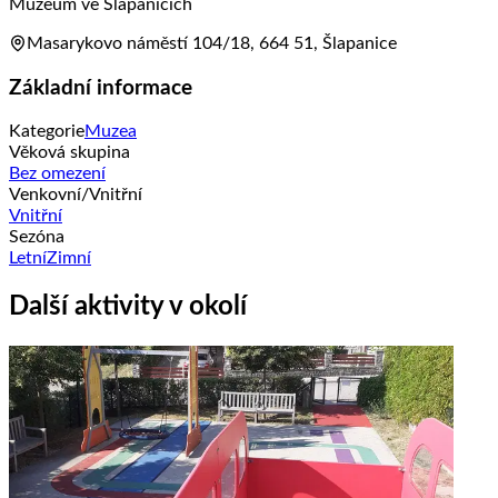
Muzeum ve Šlapanicích
Masarykovo náměstí 104/18, 664 51, Šlapanice
Základní informace
Kategorie
Muzea
Věková skupina
Bez omezení
Venkovní/Vnitřní
Vnitřní
Sezóna
Letní
Zimní
Další aktivity v okolí