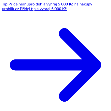
Tip
Přidej
hernu
pro děti a vyhraj
5 000 Kč
na nákupy
u
rohlik.cz
Přidej tip a vyhraj
5 000 Kč