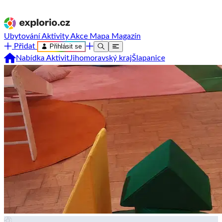
Ubytování
Aktivity
Akce
Mapa
Magazín
Přidat
Přihlásit se
Nabídka Aktivit
Jihomoravský kraj
Šlapanice