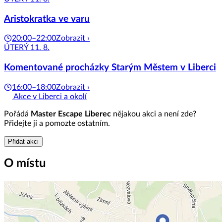
Aristokratka ve varu
20:00–22:00
Zobrazit ›
ÚTERÝ 11. 8.
Komentované procházky Starým Městem v Liberci
16:00–18:00
Zobrazit ›
Akce v Liberci a okolí
Pořádá
Master Escape Liberec
nějakou akci a není zde?
Přidejte ji a pomozte ostatním.
Přidat akci
O místu