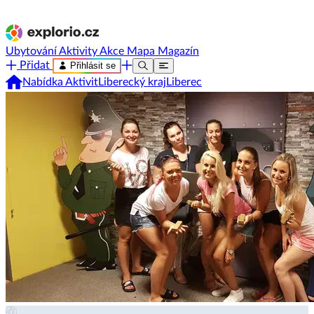
Ubytování
Aktivity
Akce
Mapa
Magazín
Přidat
Přihlásit se
Nabídka Aktivit
Liberecký kraj
Liberec