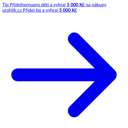
Tip
Přidej
hernu
pro děti a vyhraj
5 000 Kč
na nákupy
u
rohlik.cz
Přidej tip a vyhraj
5 000 Kč