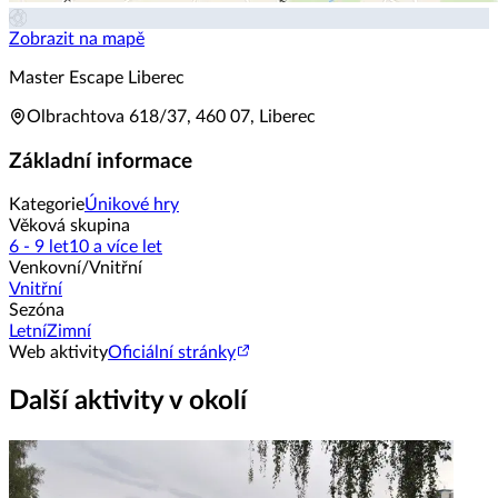
Zobrazit na mapě
Master Escape Liberec
Olbrachtova 618/37, 460 07, Liberec
Základní informace
Kategorie
Únikové hry
Věková skupina
6 - 9 let
10 a více let
Venkovní/Vnitřní
Vnitřní
Sezóna
Letní
Zimní
Web aktivity
Oficiální stránky
Další aktivity v okolí