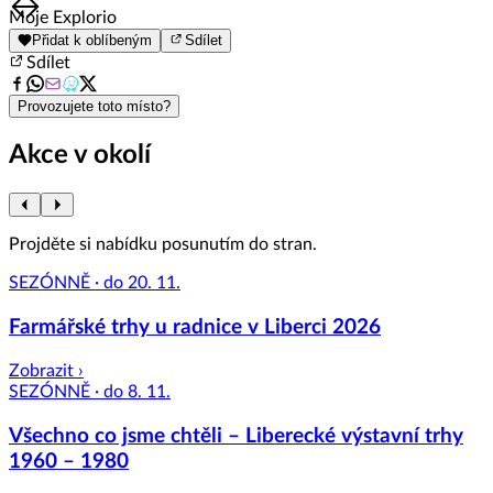
Item
Moje Explorio
1
Přidat k oblíbeným
Sdílet
of
Sdílet
8
Provozujete toto místo?
Akce v okolí
Projděte si nabídku posunutím do stran.
SEZÓNNĚ · do 20. 11.
Farmářské trhy u radnice v Liberci 2026
Zobrazit ›
SEZÓNNĚ · do 8. 11.
Všechno co jsme chtěli – Liberecké výstavní trhy
1960 – 1980