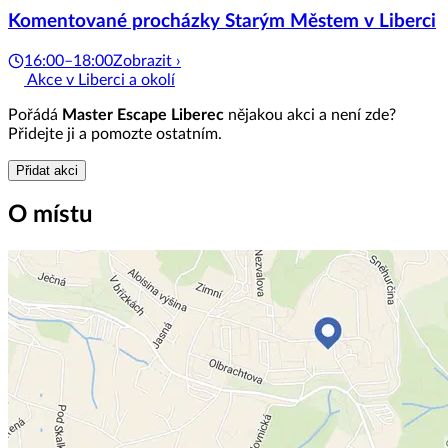
Komentované procházky Starým Městem v Liberci
16:00–18:00
Zobrazit ›
Akce v Liberci a okolí
Pořádá
Master Escape Liberec
nějakou akci a není zde?
Přidejte ji a pomozte ostatním.
Přidat akci
O místu