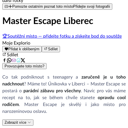
další fotky
Pomozte ostatním poznat toto místo
Přidejte svoji fotografii
Master Escape Liberec
🏆
Soutěžní místo — přidejte fotku a získejte bod do soutěže
Moje Explorio
Přidat k oblíbeným
Sdílet
Sdílet
Provozujete toto místo?
Co tak podniknout s teenagery a
zaručeně je u toho
nadchnout
? Máme to! Únikovka v Liberci – Master Escape se
postará o
parádní zábavu pro všechny
. Navíc pro vás máme
recept na to, jak se během chvíle stanete
opravdu cool
rodičem
. Master Escape je skvělý i jako místo pro
narozeninovou oslavu.
Zobrazit více