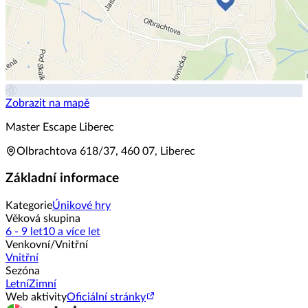
Zobrazit na mapě
Master Escape Liberec
Olbrachtova 618/37, 460 07, Liberec
Základní informace
Kategorie
Únikové hry
Věková skupina
6 - 9 let
10 a více let
Venkovní/Vnitřní
Vnitřní
Sezóna
Letní
Zimní
Web aktivity
Oficiální stránky