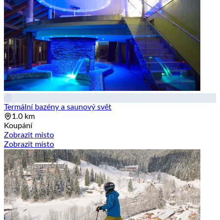
Termální bazény a saunový svět
1.0 km
Koupání
Zobrazit místo
Zobrazit místo