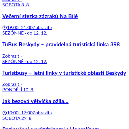
SOBOTA 8. 8.
Večerní stezka zázraků Na Bílé
19:00–21:00
Zobrazit ›
SEZÓNNĚ · do 12. 12.
TuBus Beskydy – pravidelná turistická linka 398
Zobrazit ›
SEZÓNNĚ · do 12. 12.
Turistbusy – letní linky v turistické oblasti Beskydy
Zobrazit ›
PONDĚLÍ 10. 8.
Jak bezová větvička ožila...
10:00–17:00
Zobrazit ›
SOBOTA 29. 8.