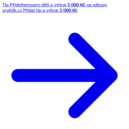
Tip
Přidej
hernu
pro děti a vyhraj
5 000 Kč
na nákupy
u
rohlik.cz
Přidej tip a vyhraj
5 000 Kč