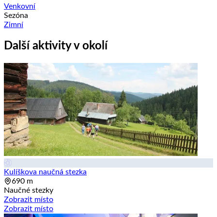
Venkovní
Sezóna
Zimní
Další aktivity v okolí
Kulíškova naučná stezka
690 m
Naučné stezky
Zobrazit místo
Zobrazit místo