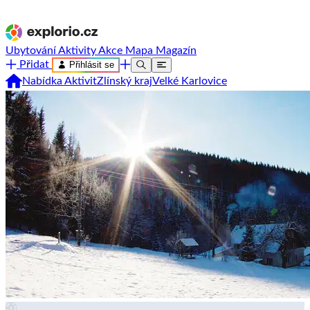
Ubytování
Aktivity
Akce
Mapa
Magazín
Přidat
Přihlásit se
Nabídka Aktivit
Zlínský kraj
Velké Karlovice