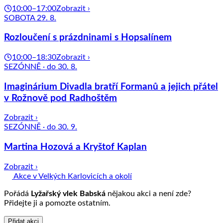
10:00–17:00
Zobrazit ›
SOBOTA 29. 8.
Rozloučení s prázdninami s Hopsalínem
10:00–18:30
Zobrazit ›
SEZÓNNĚ · do 30. 8.
Imaginárium Divadla bratří Formanů a jejich přátel
v Rožnově pod Radhoštěm
Zobrazit ›
SEZÓNNĚ · do 30. 9.
Martina Hozová a Kryštof Kaplan
Zobrazit ›
Akce v Velkých Karlovicích a okolí
Pořádá
Lyžařský vlek Babská
nějakou akci a není zde?
Přidejte ji a pomozte ostatním.
Přidat akci