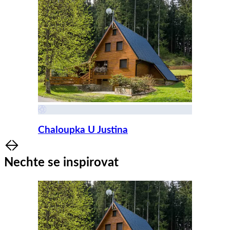
Chaloupka U Justina
Item
1
Nechte se inspirovat
of
8