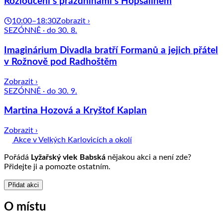
Rozloučení s prázdninami s Hopsalínem
10:00–18:30
Zobrazit ›
SEZÓNNĚ · do 30. 8.
Imaginárium Divadla bratří Formanů a jejich přátel
v Rožnově pod Radhoštěm
Zobrazit ›
SEZÓNNĚ · do 30. 9.
Martina Hozová a Kryštof Kaplan
Zobrazit ›
Akce v Velkých Karlovicích a okolí
Pořádá
Lyžařský vlek Babská
nějakou akci a není zde?
Přidejte ji a pomozte ostatním.
Přidat akci
O místu