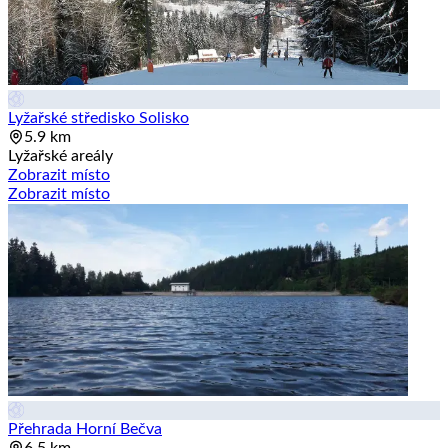
Lyžařské středisko Solisko
5.9 km
Lyžařské areály
Zobrazit místo
Zobrazit místo
Přehrada Horní Bečva