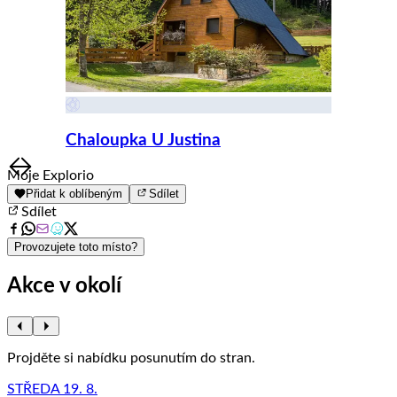
Chaloupka U Justina
Item
Moje Explorio
1
Přidat k oblíbeným
Sdílet
of
Sdílet
8
Provozujete toto místo?
Akce v okolí
Projděte si nabídku posunutím do stran.
STŘEDA 19. 8.