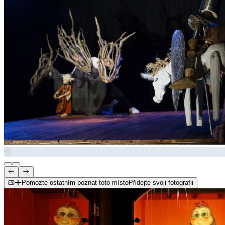
Pomozte ostatním poznat toto místo
Přidejte svoji fotografii