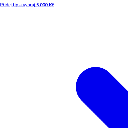
Přidej tip a vyhraj
5 000 Kč