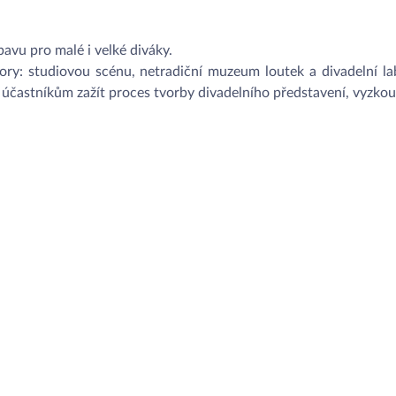
ábavu pro malé i velké diváky.
tory: studiovou scénu, netradiční muzeum loutek a divadelní l
účastníkům zažít proces tvorby divadelního představení, vyzkouš