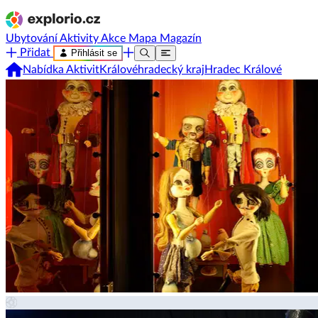
Ubytování
Aktivity
Akce
Mapa
Magazín
Přidat
Přihlásit se
Nabídka Aktivit
Královéhradecký kraj
Hradec Králové