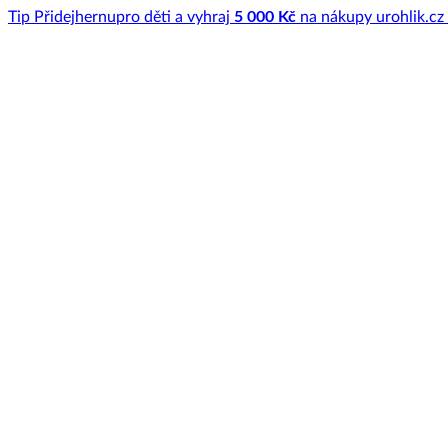
Tip
Přidej
hernu
pro děti a vyhraj
5 000 Kč
na nákupy u
rohlik.cz