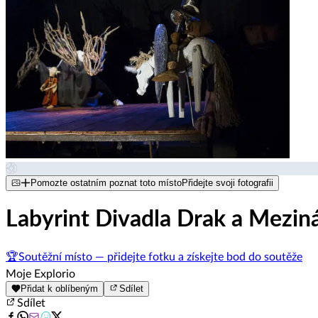
Pomozte ostatním poznat toto místo
Přidejte svoji fotografii
Labyrint Divadla Drak a Mezinár
🏆
Soutěžní místo — přidejte fotku a získejte bod do soutěže
Moje Explorio
Přidat k oblíbeným
Sdílet
Sdílet