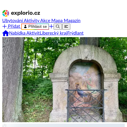
Ubytování
Aktivity
Akce
Mapa
Magazín
Přidat
Přihlásit se
Nabídka Aktivit
Liberecký kraj
Frýdlant