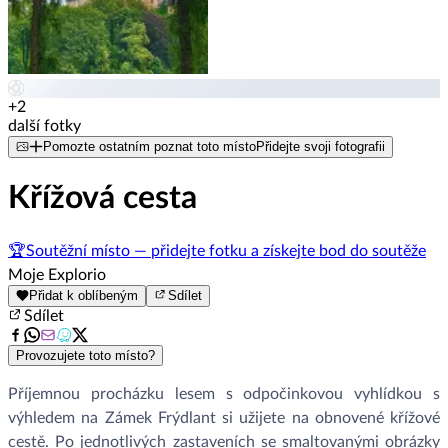
+2
další fotky
Pomozte ostatním poznat toto místo
Přidejte svoji fotografii
Křížová cesta
🏆
Soutěžní místo — přidejte fotku a získejte bod do soutěže
Moje Explorio
Přidat k oblíbeným
Sdílet
Sdílet
Provozujete toto místo?
Příjemnou procházku lesem s odpočinkovou vyhlídkou s
výhledem na Zámek Frýdlant si užijete na obnovené křížové
cestě. Po jednotlivých zastaveních se smaltovanými obrázky