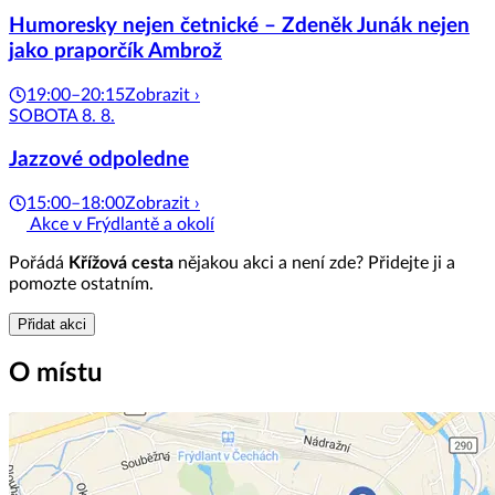
Humoresky nejen četnické – Zdeněk Junák nejen
jako praporčík Ambrož
19:00–20:15
Zobrazit ›
SOBOTA 8. 8.
Jazzové odpoledne
15:00–18:00
Zobrazit ›
Akce v Frýdlantě a okolí
Pořádá
Křížová cesta
nějakou akci a není zde? Přidejte ji a
pomozte ostatním.
Přidat akci
O místu