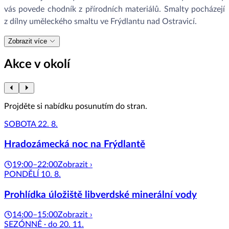
vás povede chodník z přírodních materiálů. Smalty pocházejí
z dílny uměleckého smaltu ve Frýdlantu nad Ostravicí.
Zobrazit více
Akce v okolí
Projděte si nabídku posunutím do stran.
SOBOTA 22. 8.
Hradozámecká noc na Frýdlantě
19:00–22:00
Zobrazit ›
PONDĚLÍ 10. 8.
Prohlídka úložiště libverdské minerální vody
14:00–15:00
Zobrazit ›
SEZÓNNĚ · do 20. 11.