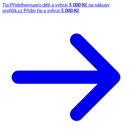
Tip
Přidej
hernu
pro děti a vyhraj
5 000 Kč
na nákupy
u
rohlik.cz
Přidej tip a vyhraj
5 000 Kč