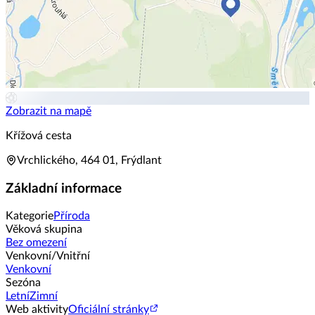
Zobrazit na mapě
Křížová cesta
Vrchlického, 464 01, Frýdlant
Základní informace
Kategorie
Příroda
Věková skupina
Bez omezení
Venkovní/Vnitřní
Venkovní
Sezóna
Letní
Zimní
Web aktivity
Oficiální stránky