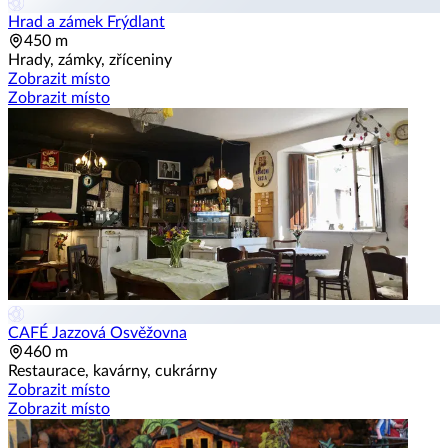
Hrad a zámek Frýdlant
450 m
Hrady, zámky, zříceniny
Zobrazit místo
Zobrazit místo
CAFÉ Jazzová Osvěžovna
460 m
Restaurace, kavárny, cukrárny
Zobrazit místo
Zobrazit místo