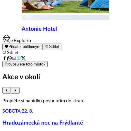
Antonie Hotel
Item
Moje Explorio
1
Přidat k oblíbeným
Sdílet
of
Sdílet
8
Provozujete toto místo?
Akce v okolí
Projděte si nabídku posunutím do stran.
SOBOTA 22. 8.
Hradozámecká noc na Frýdlantě