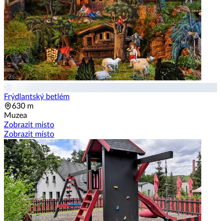
Frýdlantský betlém
630 m
Muzea
Zobrazit místo
Zobrazit místo