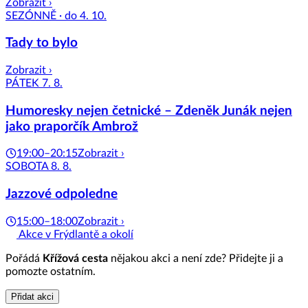
Zobrazit ›
SEZÓNNĚ · do 4. 10.
Tady to bylo
Zobrazit ›
PÁTEK 7. 8.
Humoresky nejen četnické – Zdeněk Junák nejen
jako praporčík Ambrož
19:00–20:15
Zobrazit ›
SOBOTA 8. 8.
Jazzové odpoledne
15:00–18:00
Zobrazit ›
Akce v Frýdlantě a okolí
Pořádá
Křížová cesta
nějakou akci a není zde? Přidejte ji a
pomozte ostatním.
Přidat akci