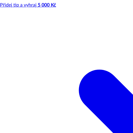
Přidej tip a vyhraj
5 000 Kč