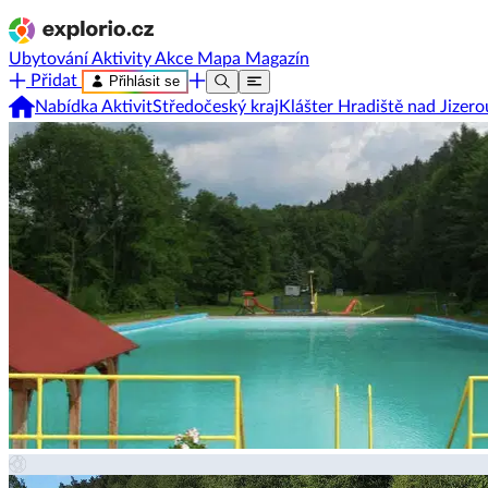
Ubytování
Aktivity
Akce
Mapa
Magazín
Přidat
Přihlásit se
Nabídka Aktivit
Středočeský kraj
Klášter Hradiště nad Jizero