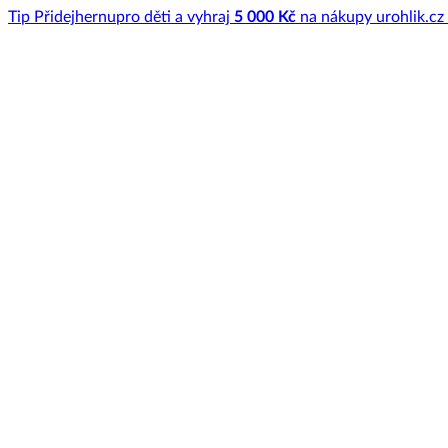
Tip
Přidej
hernu
pro děti a vyhraj
5 000 Kč
na nákupy u
rohlik.cz