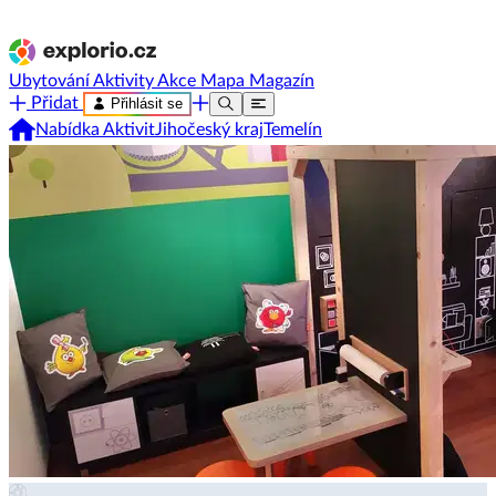
Ubytování
Aktivity
Akce
Mapa
Magazín
Přidat
Přihlásit se
Nabídka Aktivit
Jihočeský kraj
Temelín