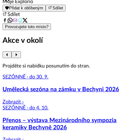
Item
Moje Explorio
1
Přidat k oblíbeným
Sdílet
of
Sdílet
8
Provozujete toto místo?
Akce v okolí
Projděte si nabídku posunutím do stran.
SEZÓNNĚ · do 30. 9.
Umělecká sezóna na zámku v Bechyni 2026
Zobrazit ›
SEZÓNNĚ · do 4. 10.
Přenos – výstava Mezinárodního sympozia
keramiky Bechyně 2026
Zobrazit ›