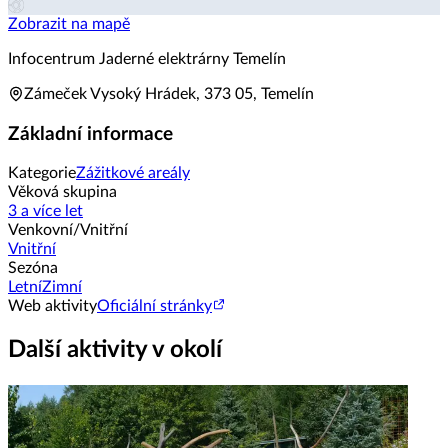
Zobrazit na mapě
Infocentrum Jaderné elektrárny Temelín
Zámeček Vysoký Hrádek, 373 05, Temelín
Základní informace
Kategorie
Zážitkové areály
Věková skupina
3 a více let
Venkovní/Vnitřní
Vnitřní
Sezóna
Letní
Zimní
Web aktivity
Oficiální stránky
Další aktivity v okolí