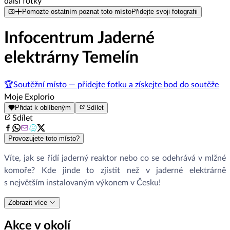
další fotky
Pomozte ostatním poznat toto místo
Přidejte svoji fotografii
Infocentrum Jaderné
elektrárny Temelín
🏆
Soutěžní místo — přidejte fotku a získejte bod do soutěže
Moje Explorio
Přidat k oblíbeným
Sdílet
Sdílet
Provozujete toto místo?
Víte, jak se řídí jaderný reaktor nebo co se odehrává v mlžné
komoře? Kde jinde to zjistit než v jaderné elektrárně
s největším instalovaným výkonem v Česku!
Zobrazit více
Akce v okolí