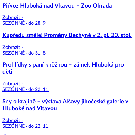
Přívoz Hluboká nad Vltavou – Zoo Ohrada
Zobrazit ›
SEZÓNNĚ · do 28. 9.
Kupředu směle! Proměny Bechyně v 2. pl. 20. stol.
Zobrazit ›
SEZÓNNĚ · do 31. 8.
Prohlídky s paní kněžnou – zámek Hluboká pro
děti
Zobrazit ›
SEZÓNNĚ · do 22. 11.
Sny o krajině – výstava Alšovy jihočeské galerie v
Hluboké nad Vltavou
Zobrazit ›
SEZÓNNĚ · do 22. 11.