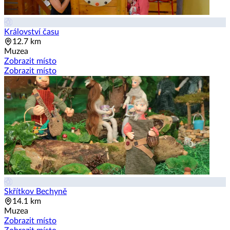
Království času
12.7 km
Muzea
Zobrazit místo
Zobrazit místo
Skřítkov Bechyně
14.1 km
Muzea
Zobrazit místo