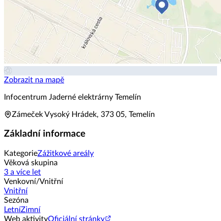
Zobrazit na mapě
Infocentrum Jaderné elektrárny Temelín
Zámeček Vysoký Hrádek, 373 05, Temelín
Základní informace
Kategorie
Zážitkové areály
Věková skupina
3 a více let
Venkovní/Vnitřní
Vnitřní
Sezóna
Letní
Zimní
Web aktivity
Oficiální stránky