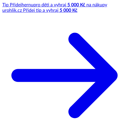
Tip
Přidej
hernu
pro děti a vyhraj
5 000 Kč
na nákupy
u
rohlik.cz
Přidej tip a vyhraj
5 000 Kč