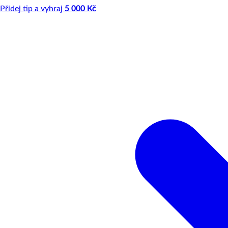
Přidej tip a vyhraj
5 000 Kč