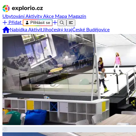
Ubytování
Aktivity
Akce
Mapa
Magazín
Přidat
Přihlásit se
Nabídka Aktivit
Jihočeský kraj
České Budějovice