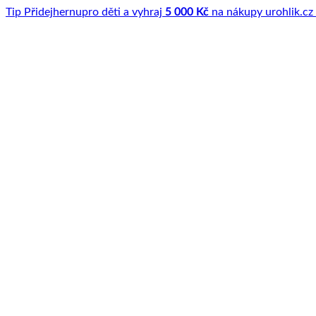
Tip
Přidej
hernu
pro děti a vyhraj
5 000 Kč
na nákupy u
rohlik.cz