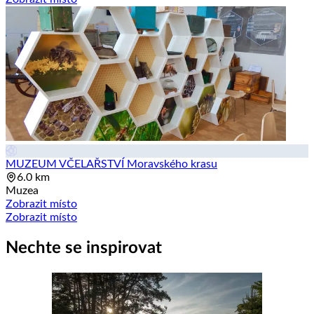
MUZEUM VČELAŘSTVÍ Moravského krasu
6.0 km
Muzea
Zobrazit místo
Zobrazit místo
Nechte se inspirovat