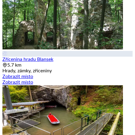
Zřícenina hradu Blansek
5.7 km
Hrady, zámky, zříceniny
Zobrazit místo
Zobrazit místo