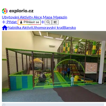
Ubytování
Aktivity
Akce
Mapa
Magazín
Přidat
Přihlásit se
Nabídka Aktivit
Jihomoravský kraj
Blansko