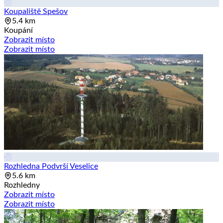
Koupaliště Spešov
5.4 km
Koupání
Zobrazit místo
Zobrazit místo
Rozhledna Podvrší Veselice
5.6 km
Rozhledny
Zobrazit místo
Zobrazit místo