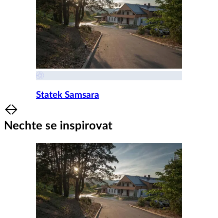
Statek Samsara
Item
1
Nechte se inspirovat
of
8