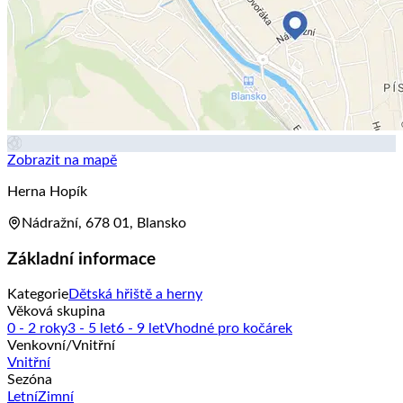
Zobrazit na mapě
Herna Hopík
Nádražní, 678 01, Blansko
Základní informace
Kategorie
Dětská hřiště a herny
Věková skupina
0 - 2 roky
3 - 5 let
6 - 9 let
Vhodné pro kočárek
Venkovní/Vnitřní
Vnitřní
Sezóna
Letní
Zimní