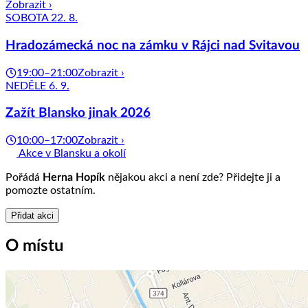
Zobrazit ›
SOBOTA 22. 8.
Hradozámecká noc na zámku v Rájci nad Svitavou
19:00–21:00
Zobrazit ›
NEDĚLE 6. 9.
Zažít Blansko jinak 2026
10:00–17:00
Zobrazit ›
Akce v Blansku a okolí
Pořádá
Herna Hopík
nějakou akci a není zde? Přidejte ji a
pomozte ostatním.
Přidat akci
O místu