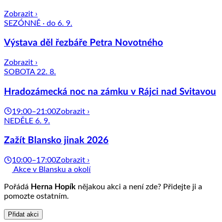
Zobrazit ›
SEZÓNNĚ · do 6. 9.
Výstava děl řezbáře Petra Novotného
Zobrazit ›
SOBOTA 22. 8.
Hradozámecká noc na zámku v Rájci nad Svitavou
19:00–21:00
Zobrazit ›
NEDĚLE 6. 9.
Zažít Blansko jinak 2026
10:00–17:00
Zobrazit ›
Akce v Blansku a okolí
Pořádá
Herna Hopík
nějakou akci a není zde? Přidejte ji a
pomozte ostatním.
Přidat akci