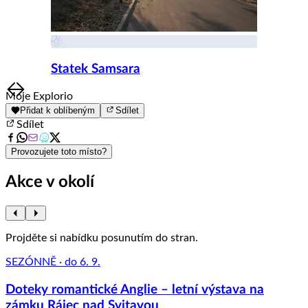
Statek Samsara
Item
Moje Explorio
1
Přidat k oblíbeným
Sdílet
of
Sdílet
8
Provozujete toto místo?
Akce v okolí
Projděte si nabídku posunutím do stran.
SEZÓNNĚ · do 6. 9.
Doteky romantické Anglie – letní výstava na
zámku Rájec nad Svitavou