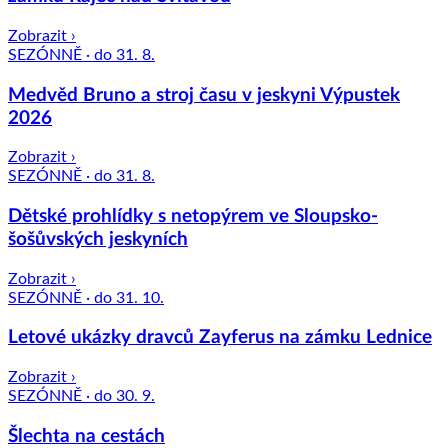
Zobrazit ›
SEZÓNNĚ · do 31. 8.
Medvěd Bruno a stroj času v jeskyni Výpustek
2026
Zobrazit ›
SEZÓNNĚ · do 31. 8.
Dětské prohlídky s netopýrem ve Sloupsko-
šošůvských jeskyních
Zobrazit ›
SEZÓNNĚ · do 31. 10.
Letové ukázky dravců Zayferus na zámku Lednice
Zobrazit ›
SEZÓNNĚ · do 30. 9.
Šlechta na cestách