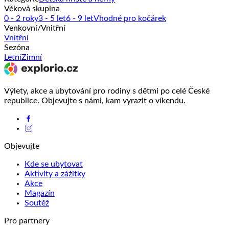
Věková skupina
0 - 2 roky
3 - 5 let
6 - 9 let
Vhodné pro kočárek
Venkovní/Vnitřní
Vnitřní
Sezóna
Letní
Zimní
Výlety, akce a ubytování pro rodiny s dětmi po celé České
republice. Objevujte s námi, kam vyrazit o víkendu.
Objevujte
Kde se ubytovat
Aktivity a zážitky
Akce
Magazín
Soutěž
Pro partnery