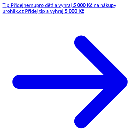
Tip
Přidej
hernu
pro děti a vyhraj
5 000 Kč
na nákupy
u
rohlik.cz
Přidej tip a vyhraj
5 000 Kč