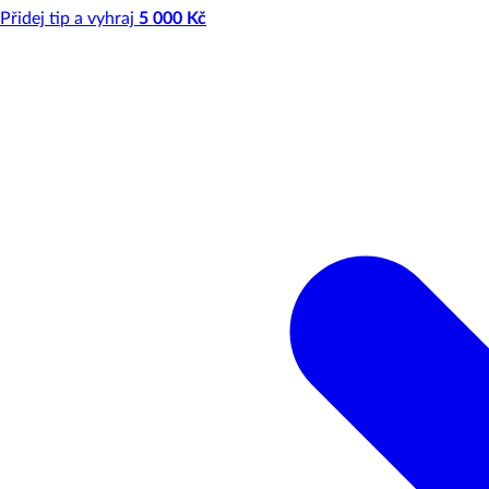
Přidej tip a vyhraj
5 000 Kč