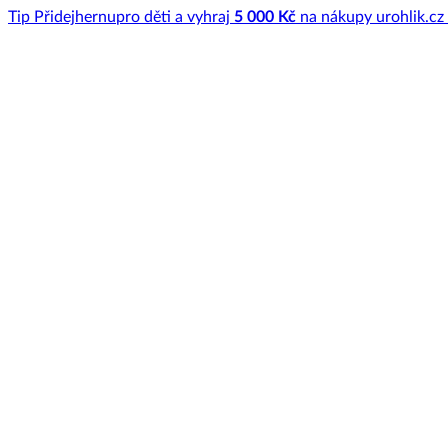
Tip
Přidej
hernu
pro děti a vyhraj
5 000 Kč
na nákupy u
rohlik.cz