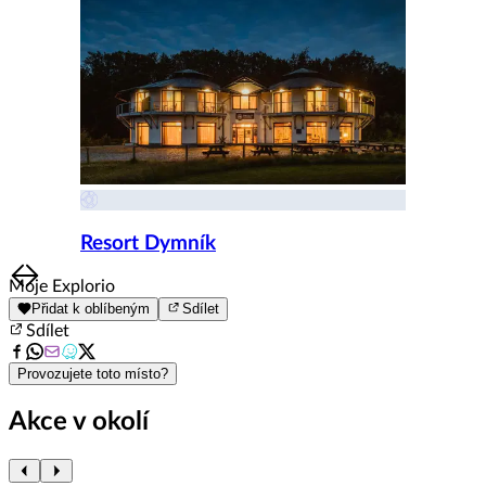
Resort Dymník
Item
Moje Explorio
1
Přidat k oblíbeným
Sdílet
of
Sdílet
8
Provozujete toto místo?
Akce v okolí