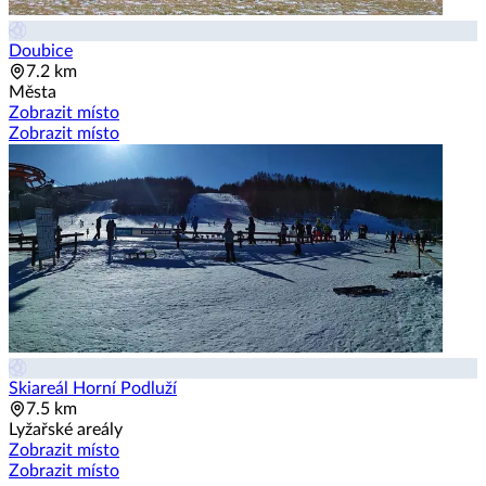
Doubice
7.2 km
Města
Zobrazit místo
Zobrazit místo
Skiareál Horní Podluží
7.5 km
Lyžařské areály
Zobrazit místo
Zobrazit místo