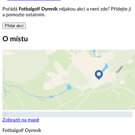
Pořádá
Fotbalgolf Dymník
nějakou akci a není zde? Přidejte ji
a pomozte ostatním.
Přidat akci
O místu
Zobrazit na mapě
Fotbalgolf Dymník