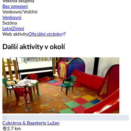
Věková skupina
Bez omezení
Venkovní/Vnitřní
Venkovní
Sezóna
Letní
Zimní
Web aktivity
Oficiální stránky
Další aktivity v okolí
Cukrárna & Bageterie Lužan
2.7 km