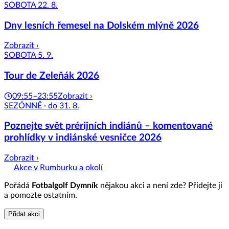
SOBOTA 22. 8.
Dny lesních řemesel na Dolském mlýně 2026
Zobrazit ›
SOBOTA 5. 9.
Tour de Zeleňák 2026
09:55–23:55
Zobrazit ›
SEZÓNNĚ · do 31. 8.
Poznejte svět prérijních indiánů – komentované
prohlídky v indiánské vesničce 2026
Zobrazit ›
Akce v Rumburku a okolí
Pořádá
Fotbalgolf Dymník
nějakou akci a není zde? Přidejte ji
a pomozte ostatním.
Přidat akci