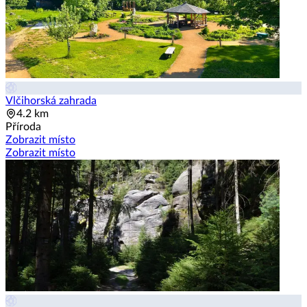
Vlčihorská zahrada
4.2 km
Příroda
Zobrazit místo
Zobrazit místo