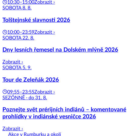
10:30–15:00
Zobrazit ›
SOBOTA 8. 8.
Tolštejnské slavnosti 2026
10:00–23:59
Zobrazit ›
SOBOTA 22. 8.
Dny lesních řemesel na Dolském mlýně 2026
Zobrazit ›
SOBOTA 5. 9.
Tour de Zeleňák 2026
09:55–23:55
Zobrazit ›
SEZÓNNĚ · do 31. 8.
Poznejte svět prérijních indiánů – komentované
prohlídky v indiánské vesničce 2026
Zobrazit ›
Akce v Rumburku a okolí