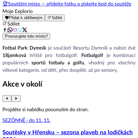
🏆
Soutěžní místo — přidejte fotku a získejte bod do soutěže
Moje Explorio
Přidat k oblíbeným
Sdílet
Sdílet
Provozujete toto místo?
Fotbal Park Dymník
je součástí Resortu Dymník a nabízí dvě
18jamková
hřiště pro fotbalgolf.
Fotbalgolf
je kombinací
populárních
sportů fotbalu a golfu
, vhodný pro všechny
věkové kategorie, od dětí, přes dospělé, až po seniory.
Akce v okolí
Projděte si nabídku posunutím do stran.
SEZÓNNĚ · do 11. 11.
Soutěsky v Hřensku – sezona plaveb na lodičkách