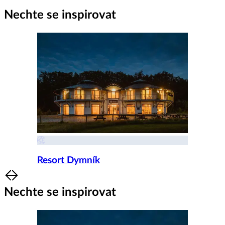
Nechte se inspirovat
Resort Dymník
Item
1
Nechte se inspirovat
of
8