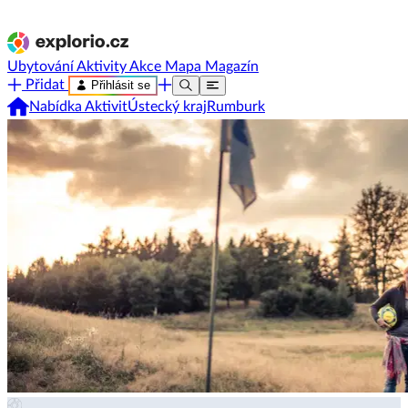
Ubytování
Aktivity
Akce
Mapa
Magazín
Přidat
Přihlásit se
Nabídka Aktivit
Ústecký kraj
Rumburk