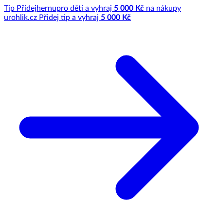
Tip
Přidej
hernu
pro děti a vyhraj
5 000 Kč
na nákupy
u
rohlik.cz
Přidej tip a vyhraj
5 000 Kč