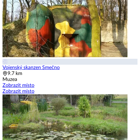
Vojenský skanzen Smečno
9.7 km
Muzea
Zobrazit místo
Zobrazit místo