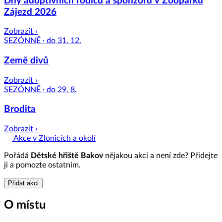
Dny adoptivních rodičů a sponzorů v Zooparku
Zájezd 2026
Zobrazit ›
SEZÓNNĚ · do 31. 12.
Země divů
Zobrazit ›
SEZÓNNĚ · do 29. 8.
Brodita
Zobrazit ›
Akce v Zlonicích a okolí
Pořádá
Dětské hřiště Bakov
nějakou akci a není zde? Přidejte
ji a pomozte ostatním.
Přidat akci
O místu