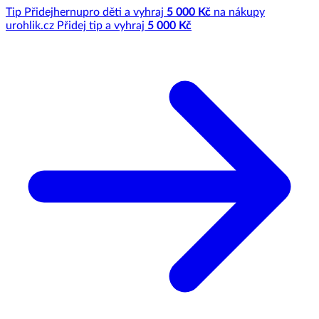
Tip
Přidej
hernu
pro děti a vyhraj
5 000 Kč
na nákupy
u
rohlik.cz
Přidej tip a vyhraj
5 000 Kč