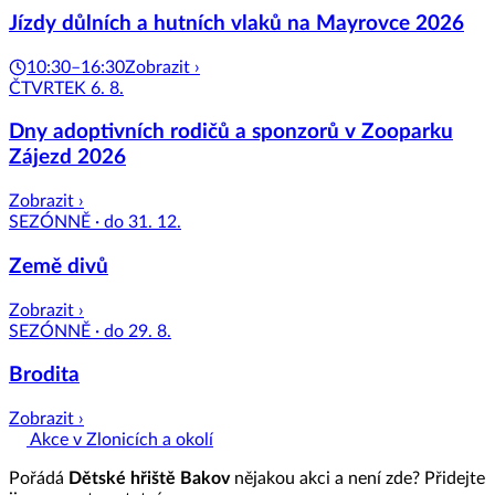
Jízdy důlních a hutních vlaků na Mayrovce 2026
10:30–16:30
Zobrazit ›
ČTVRTEK 6. 8.
Dny adoptivních rodičů a sponzorů v Zooparku
Zájezd 2026
Zobrazit ›
SEZÓNNĚ · do 31. 12.
Země divů
Zobrazit ›
SEZÓNNĚ · do 29. 8.
Brodita
Zobrazit ›
Akce v Zlonicích a okolí
Pořádá
Dětské hřiště Bakov
nějakou akci a není zde? Přidejte