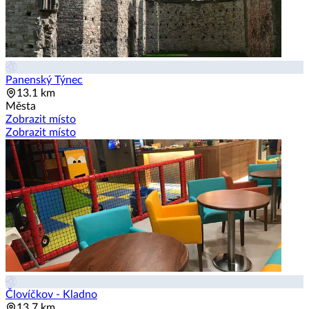
Panenský Týnec
13.1 km
Města
Zobrazit místo
Zobrazit místo
Človíčkov - Kladno
13.7 km