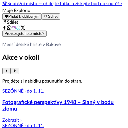
🏆
Soutěžní místo — přidejte fotku a získejte bod do soutěže
Moje Explorio
Přidat k oblíbeným
Sdílet
Sdílet
Provozujete toto místo?
Menší dětské hřiště v Bakově
Akce v okolí
Projděte si nabídku posunutím do stran.
SEZÓNNĚ · do 1. 11.
Fotografické perspektivy 1948 – Slaný v bodu
zlomu
Zobrazit ›
SEZÓNNĚ · do 1. 11.