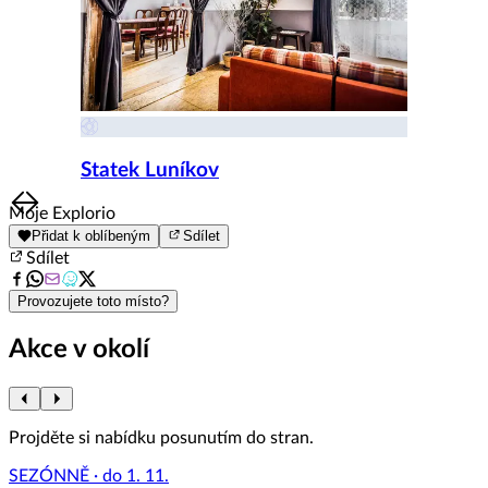
Statek Luníkov
Item
Moje Explorio
1
Přidat k oblíbeným
Sdílet
of
Sdílet
8
Provozujete toto místo?
Akce v okolí
Projděte si nabídku posunutím do stran.
SEZÓNNĚ · do 1. 11.