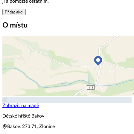
ji a pomozte ostatním.
Přidat akci
O místu
Zobrazit na mapě
Dětské hřiště Bakov
Bakov, 273 71, Zlonice