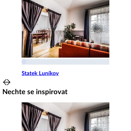
Statek Luníkov
Item
1
Nechte se inspirovat
of
8