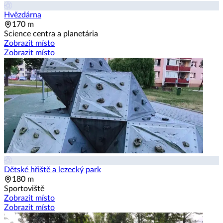
Hvězdárna
170 m
Science centra a planetária
Zobrazit místo
Zobrazit místo
Dětské hřiště a lezecký park
180 m
Sportoviště
Zobrazit místo
Zobrazit místo