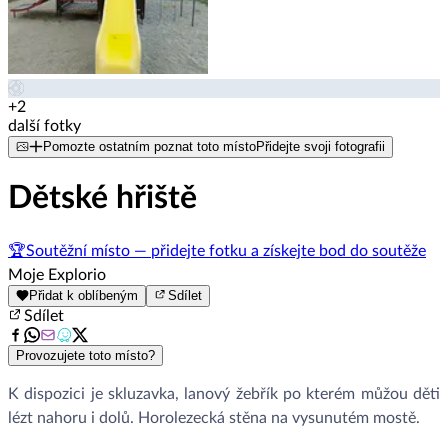
+2
další fotky
Pomozte ostatním poznat toto místo
Přidejte svoji fotografii
Dětské hřiště
🏆
Soutěžní místo — přidejte fotku a získejte bod do soutěže
Moje Explorio
Přidat k oblíbeným
Sdílet
Sdílet
Provozujete toto místo?
K dispozici je skluzavka, lanový žebřík po kterém můžou děti
lézt nahoru i dolů. Horolezecká stěna na vysunutém mostě.