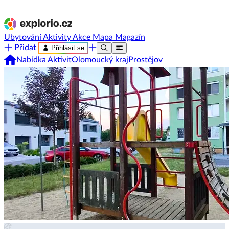
Ubytování
Aktivity
Akce
Mapa
Magazín
Přidat
Přihlásit se
Nabídka Aktivit
Olomoucký kraj
Prostějov