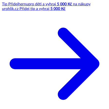
Tip
Přidej
hernu
pro děti a vyhraj
5 000 Kč
na nákupy
u
rohlik.cz
Přidej tip a vyhraj
5 000 Kč