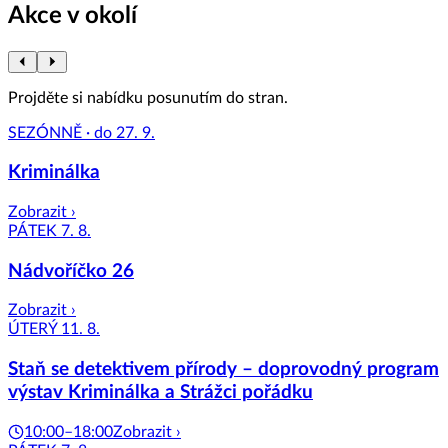
Akce v okolí
Projděte si nabídku posunutím do stran.
SEZÓNNĚ · do 27. 9.
Kriminálka
Zobrazit ›
PÁTEK 7. 8.
Nádvoříčko 26
Zobrazit ›
ÚTERÝ 11. 8.
Staň se detektivem přírody – doprovodný program
výstav Kriminálka a Strážci pořádku
10:00–18:00
Zobrazit ›