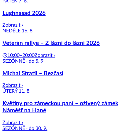
PÁTEK 7. 8.
Lughnasad 2026
Zobrazit ›
NEDĚLE 16. 8.
Veterán rallye – Z lázní do lázní 2026
10:00–20:00
Zobrazit ›
SEZÓNNĚ · do 5. 9.
Michal Stratil – Bezčasí
Zobrazit ›
ÚTERÝ 11. 8.
Květiny pro zámeckou paní – oživený zámek
Náměšť na Hané
Zobrazit ›
SEZÓNNĚ · do 30. 9.