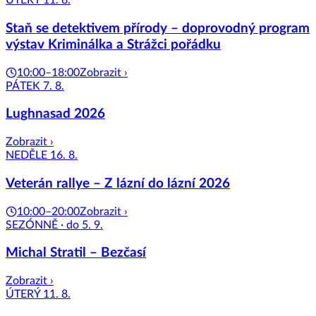
ÚTERÝ 11. 8.
Staň se detektivem přírody – doprovodný program
výstav Kriminálka a Strážci pořádku
10:00–18:00
Zobrazit ›
PÁTEK 7. 8.
Lughnasad 2026
Zobrazit ›
NEDĚLE 16. 8.
Veterán rallye – Z lázní do lázní 2026
10:00–20:00
Zobrazit ›
SEZÓNNĚ · do 5. 9.
Michal Stratil – Bezčasí
Zobrazit ›
ÚTERÝ 11. 8.