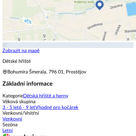
Zobrazit na mapě
Dětské hřiště
Bohumíra Šmerala, 796 01, Prostějov
Základní informace
Kategorie
Dětská hřiště a herny
Věková skupina
3 - 5 let
6 - 9 let
Vhodné pro kočárek
Venkovní/Vnitřní
Venkovní
Sezóna
Letní