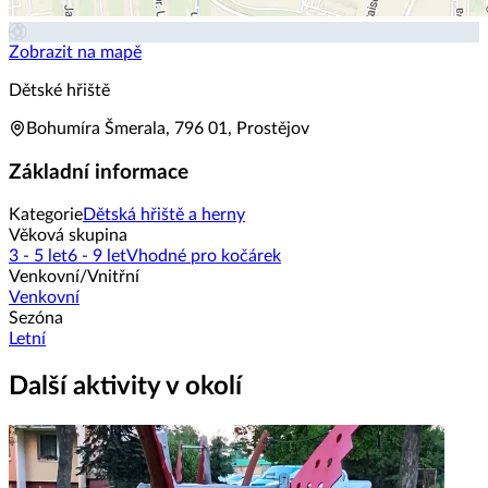
Zobrazit na mapě
Dětské hřiště
Bohumíra Šmerala, 796 01, Prostějov
Základní informace
Kategorie
Dětská hřiště a herny
Věková skupina
3 - 5 let
6 - 9 let
Vhodné pro kočárek
Venkovní/Vnitřní
Venkovní
Sezóna
Letní
Další aktivity v okolí