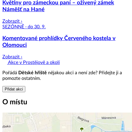
Květiny pro zámeckou paní – oživený zámek
Náměšť na Hané
Zobrazit ›
SEZÓNNĚ · do 30. 9.
Komentované prohlídky Červeného kostela v
Olomouci
Zobrazit ›
Akce v Prostějově a okolí
Pořádá
Dětské hřiště
nějakou akci a není zde? Přidejte ji a
pomozte ostatním.
Přidat akci
O místu