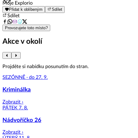
Item
Moje Explorio
1
Přidat k oblíbeným
Sdílet
of
Sdílet
8
Provozujete toto místo?
Akce v okolí
Projděte si nabídku posunutím do stran.
SEZÓNNĚ · do 27. 9.
Kriminálka
Zobrazit ›
PÁTEK 7. 8.
Nádvoříčko 26
Zobrazit ›