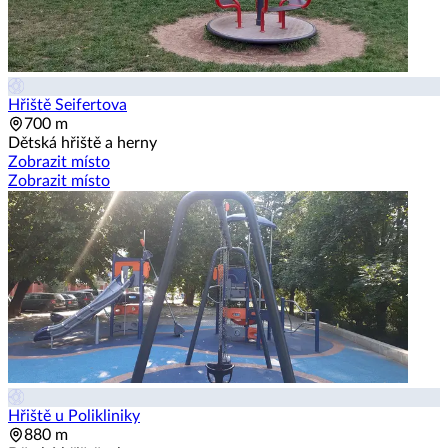
Hřiště Seifertova
700 m
Dětská hřiště a herny
Zobrazit místo
Zobrazit místo
Hřiště u Polikliniky
880 m