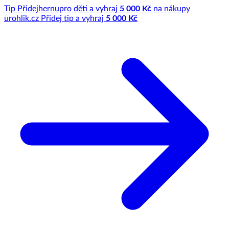
Tip
Přidej
hernu
pro děti a vyhraj
5 000 Kč
na nákupy
u
rohlik.cz
Přidej tip a vyhraj
5 000 Kč