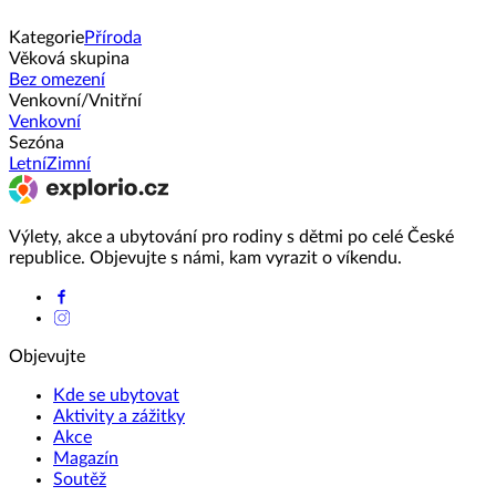
Kategorie
Příroda
Věková skupina
Bez omezení
Venkovní/Vnitřní
Venkovní
Sezóna
Letní
Zimní
Výlety, akce a ubytování pro rodiny s dětmi po celé České
republice. Objevujte s námi, kam vyrazit o víkendu.
Objevujte
Kde se ubytovat
Aktivity a zážitky
Akce
Magazín
Soutěž