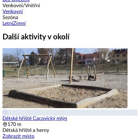
Venkovní/Vnitřní
Venkovní
Sezóna
Letní
Zimní
Další aktivity v okolí
Dětské hřiště Cacovický mlýn
170 m
Dětská hřiště a herny
Zobrazit místo