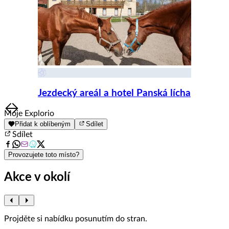
Jezdecký areál a hotel Panská lícha
Item
Moje Explorio
1
Přidat k oblíbeným
Sdílet
of
Sdílet
8
Provozujete toto místo?
Akce v okolí
Projděte si nabídku posunutím do stran.