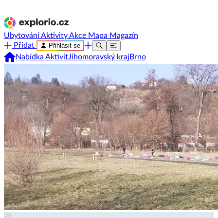
Ubytování
Aktivity
Akce
Mapa
Magazín
Přidat
Přihlásit se
Nabídka Aktivit
Jihomoravský kraj
Brno