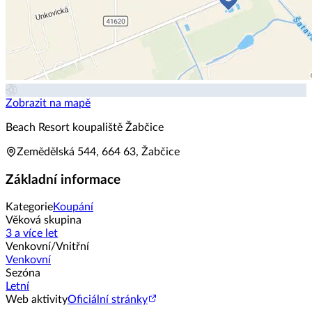
Zobrazit na mapě
Beach Resort koupaliště Žabčice
Zemědělská 544, 664 63, Žabčice
Základní informace
Kategorie
Koupání
Věková skupina
3 a více let
Venkovní/Vnitřní
Venkovní
Sezóna
Letní
Web aktivity
Oficiální stránky