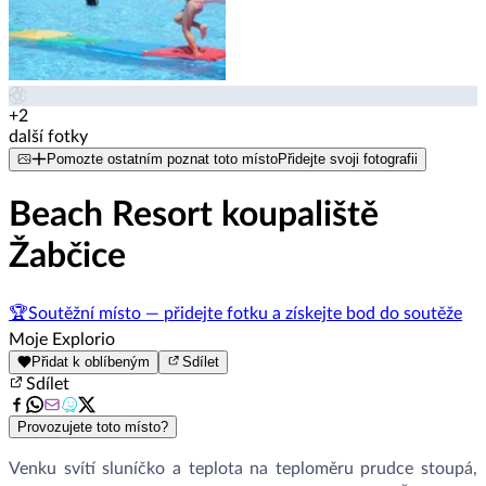
+2
další fotky
Pomozte ostatním poznat toto místo
Přidejte svoji fotografii
Beach Resort koupaliště
Žabčice
🏆
Soutěžní místo — přidejte fotku a získejte bod do soutěže
Moje Explorio
Přidat k oblíbeným
Sdílet
Sdílet
Provozujete toto místo?
Venku svítí sluníčko a teplota na teploměru prudce stoupá,