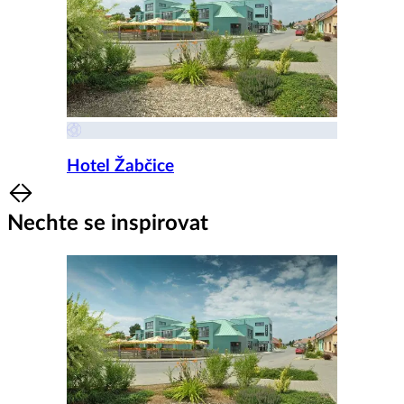
Hotel Žabčice
Item
1
Nechte se inspirovat
of
8