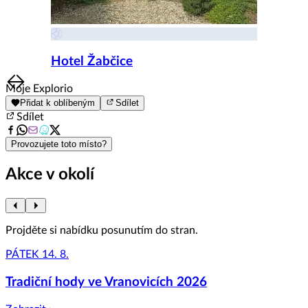
Hotel Žabčice
Item
Moje Explorio
1
Přidat k oblíbeným
Sdílet
of
Sdílet
8
Provozujete toto místo?
Akce v okolí
Projděte si nabídku posunutím do stran.
PÁTEK 14. 8.
Tradiční hody ve Vranovicích 2026