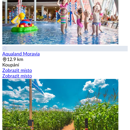
Aqualand Moravia
12.9 km
Koupání
Zobrazit místo
Zobrazit místo