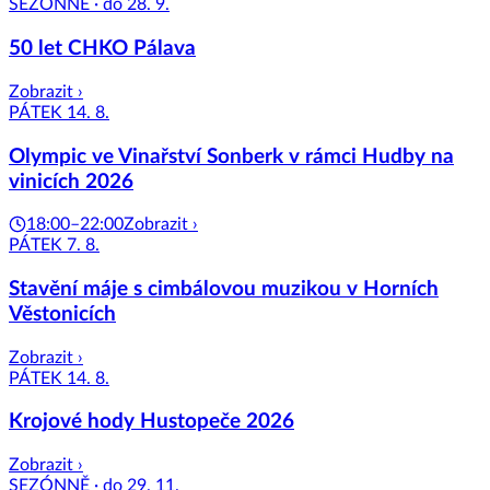
SEZÓNNĚ · do 28. 9.
50 let CHKO Pálava
Zobrazit ›
PÁTEK 14. 8.
Olympic ve Vinařství Sonberk v rámci Hudby na
vinicích 2026
18:00–22:00
Zobrazit ›
PÁTEK 7. 8.
Stavění máje s cimbálovou muzikou v Horních
Věstonicích
Zobrazit ›
PÁTEK 14. 8.
Krojové hody Hustopeče 2026
Zobrazit ›
SEZÓNNĚ · do 29. 11.