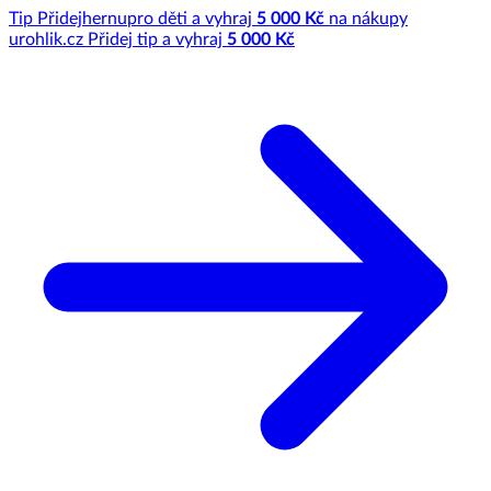
Tip
Přidej
hernu
pro děti a vyhraj
5 000 Kč
na nákupy
u
rohlik.cz
Přidej tip a vyhraj
5 000 Kč