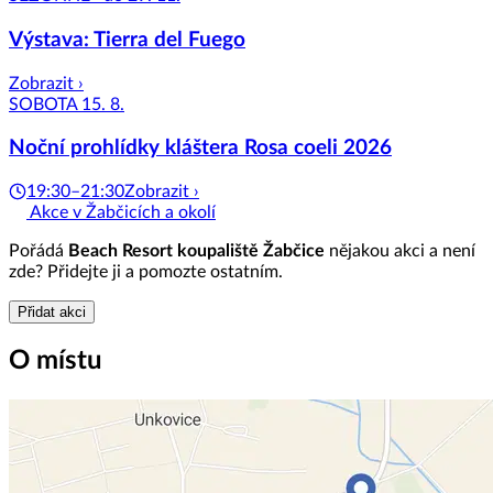
Výstava: Tierra del Fuego
Zobrazit ›
SOBOTA 15. 8.
Noční prohlídky kláštera Rosa coeli 2026
19:30–21:30
Zobrazit ›
Akce v Žabčicích a okolí
Pořádá
Beach Resort koupaliště Žabčice
nějakou akci a není
zde? Přidejte ji a pomozte ostatním.
Přidat akci
O místu