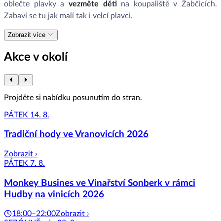
oblečte plavky a
vezměte děti
na
koupaliště v Žabčicích.
Zabaví se tu jak malí tak i velcí plavci.
Zobrazit více
Akce v okolí
Projděte si nabídku posunutím do stran.
PÁTEK 14. 8.
Tradiční hody ve Vranovicích 2026
Zobrazit ›
PÁTEK 7. 8.
Monkey Busines ve Vinařství Sonberk v rámci
Hudby na vinicích 2026
18:00–22:00
Zobrazit ›