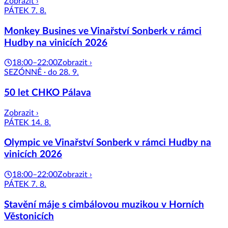
Zobrazit ›
PÁTEK 7. 8.
Monkey Busines ve Vinařství Sonberk v rámci
Hudby na vinicích 2026
18:00–22:00
Zobrazit ›
SEZÓNNĚ · do 28. 9.
50 let CHKO Pálava
Zobrazit ›
PÁTEK 14. 8.
Olympic ve Vinařství Sonberk v rámci Hudby na
vinicích 2026
18:00–22:00
Zobrazit ›
PÁTEK 7. 8.
Stavění máje s cimbálovou muzikou v Horních
Věstonicích