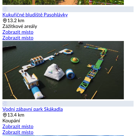
Kukuřičné bludiště Pasohlávky
13.2 km
Zážitkové areály
Zobrazit místo
Zobrazit místo
Vodní zábavní park Skákadla
13.4 km
Koupání
Zobrazit místo
Zobrazit místo