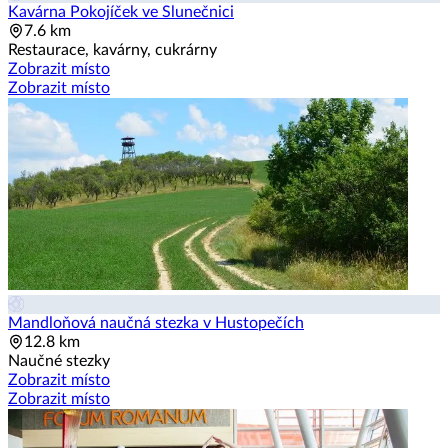
Kavárna Pokojíček ve Slunečnici
7.6 km
Restaurace, kavárny, cukrárny
Zobrazit místo
Zobrazit místo
Mandloňová naučná stezka v Hustopečích
12.8 km
Naučné stezky
Zobrazit místo
Zobrazit místo