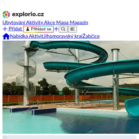
Ubytování
Aktivity
Akce
Mapa
Magazín
Přidat
Přihlásit se
Nabídka Aktivit
Jihomoravský kraj
Žabčice