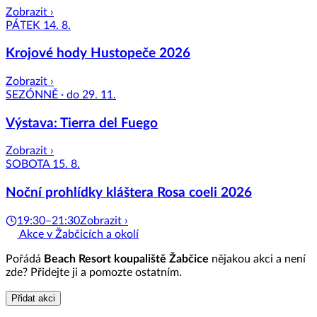
Zobrazit ›
PÁTEK 14. 8.
Krojové hody Hustopeče 2026
Zobrazit ›
SEZÓNNĚ · do 29. 11.
Výstava: Tierra del Fuego
Zobrazit ›
SOBOTA 15. 8.
Noční prohlídky kláštera Rosa coeli 2026
19:30–21:30
Zobrazit ›
Akce v Žabčicích a okolí
Pořádá
Beach Resort koupaliště Žabčice
nějakou akci a není
zde? Přidejte ji a pomozte ostatním.
Přidat akci