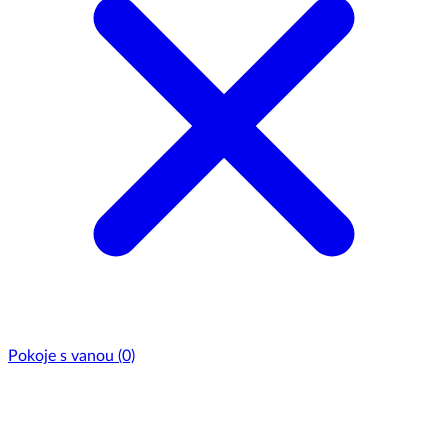
Pokoje s vanou
(0)