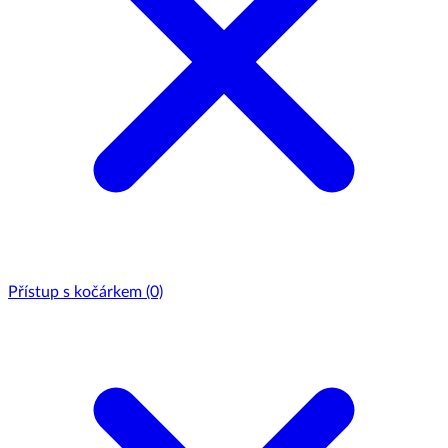
Přístup s kočárkem
(0)