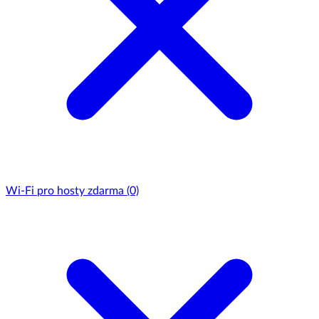
Wi-Fi pro hosty zdarma
(0)