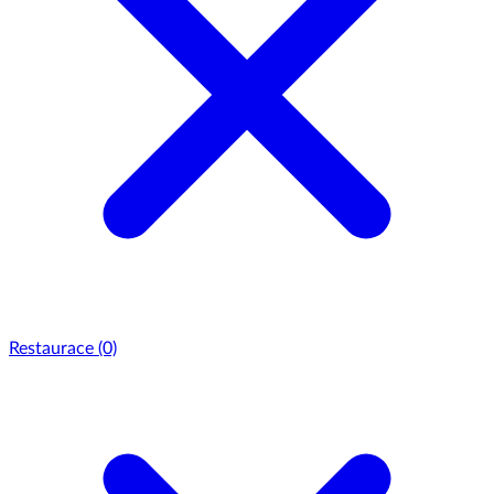
Restaurace
(0)