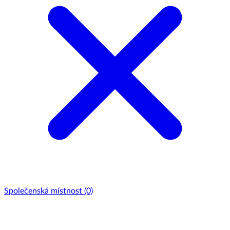
Společenská místnost
(0)