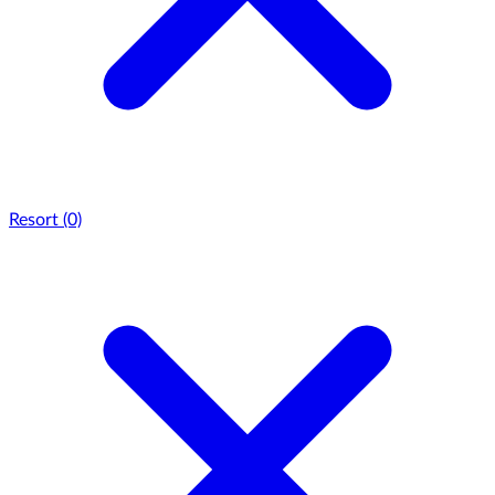
Resort
(0)