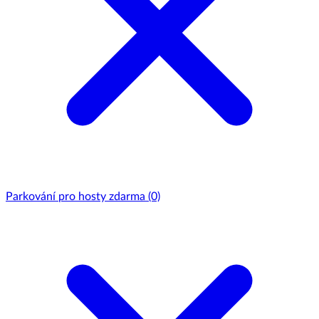
Parkování pro hosty zdarma
(0)