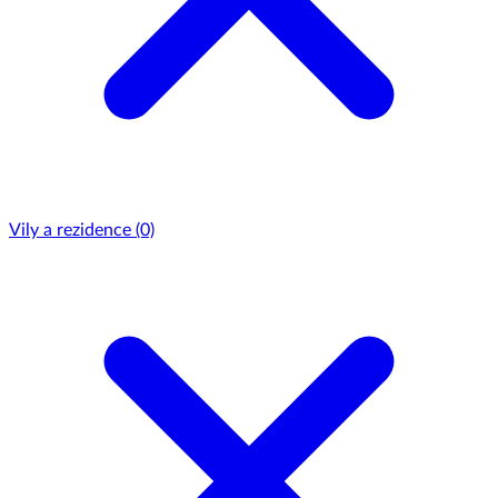
Vily a rezidence
(0)