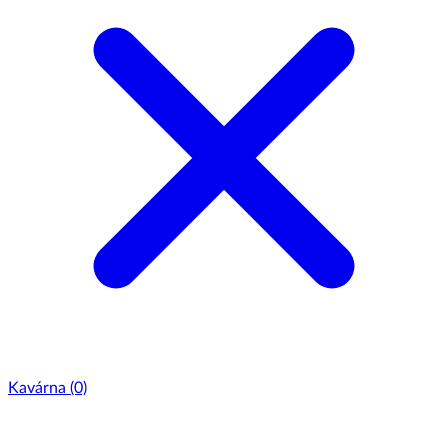
Kavárna
(0)