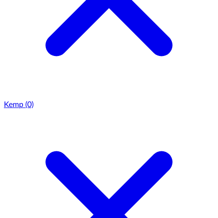
Kemp
(0)