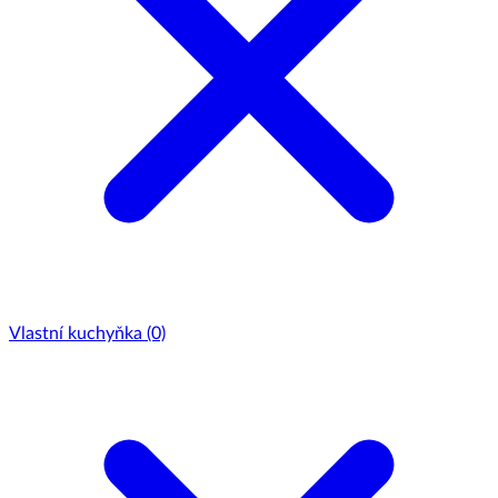
Vlastní kuchyňka
(0)