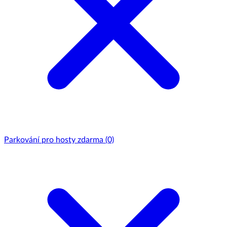
Parkování pro hosty zdarma
(0)