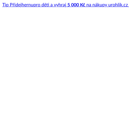
Tip
Přidej
hernu
pro děti a vyhraj
5 000 Kč
na nákupy u
rohlik.cz