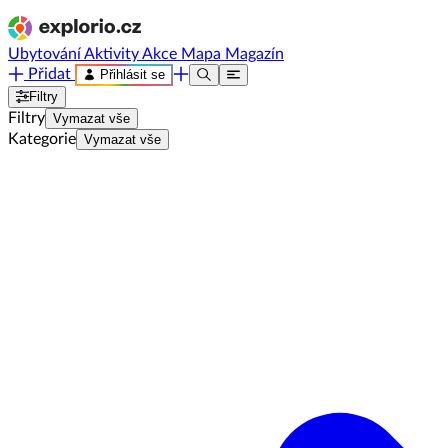
Ubytování
Aktivity
Akce
Mapa
Magazín
Přidat
Přihlásit se
Filtry
Filtry
Vymazat vše
Kategorie
Vymazat vše