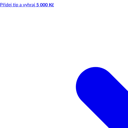
Přidej tip a vyhraj
5 000 Kč